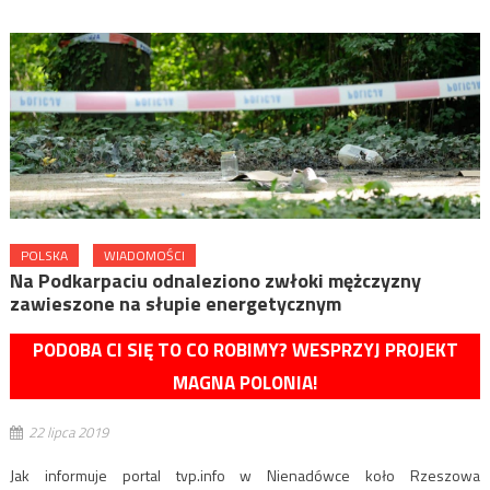
POLSKA
WIADOMOŚCI
Na Podkarpaciu odnaleziono zwłoki mężczyzny
zawieszone na słupie energetycznym
PODOBA CI SIĘ TO CO ROBIMY? WESPRZYJ PROJEKT
MAGNA POLONIA!
22 lipca 2019
Jak informuje portal tvp.info w Nienadówce koło Rzeszowa