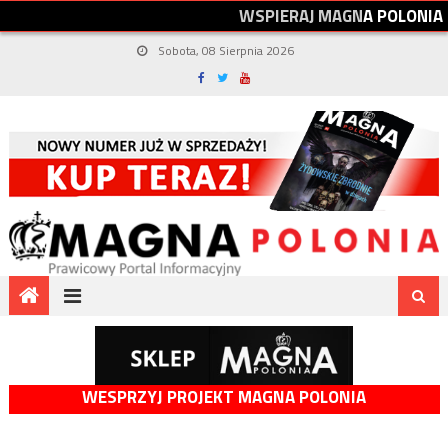
W
S
P
I
E
R
A
J
M
A
G
N
A
P
O
L
O
N
I
A
Sobota, 08 Sierpnia 2026
WESPRZYJ PROJEKT MAGNA POLONIA