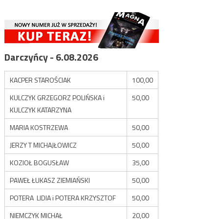
Darczyńcy - 6.08.2026
KACPER STAROŚCIAK
100,00
KULCZYK GRZEGORZ POLIŃSKA i
50,00
KULCZYK KATARZYNA
MARIA KOSTRZEWA
50,00
JERZY T MICHAJŁOWICZ
50,00
KOZIOŁ BOGUSŁAW
35,00
PAWEŁ ŁUKASZ ZIEMIAŃSKI
50,00
POTERA LIDIA i POTERA KRZYSZTOF
50,00
NIEMCZYK MICHAŁ
20,00