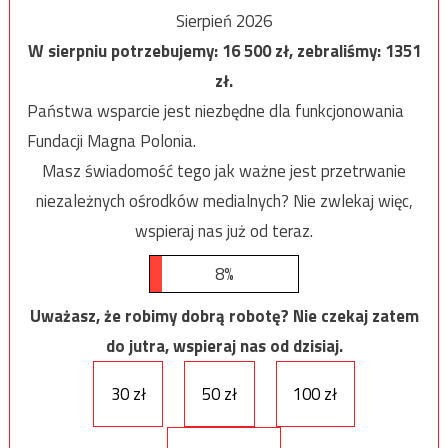
Sierpień 2026
W sierpniu potrzebujemy:
16 500
zł, zebraliśmy:
1351
zł.
Państwa wsparcie jest niezbędne dla funkcjonowania
Fundacji Magna Polonia.
Masz świadomość tego jak ważne jest przetrwanie
niezależnych ośrodków medialnych? Nie zwlekaj więc,
wspieraj nas już od teraz.
8%
Uważasz, że robimy dobrą robotę? Nie czekaj zatem
do jutra, wspieraj nas od dzisiaj.
30 zł
50 zł
100 zł