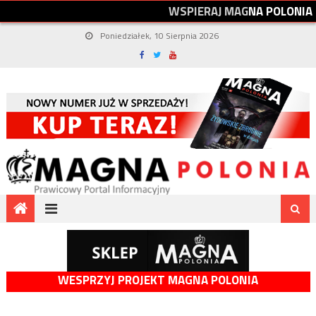
W
S
P
I
E
R
A
J
M
A
G
N
A
P
O
L
O
N
I
A
Poniedziałek, 10 Sierpnia 2026
WESPRZYJ PROJEKT MAGNA POLONIA