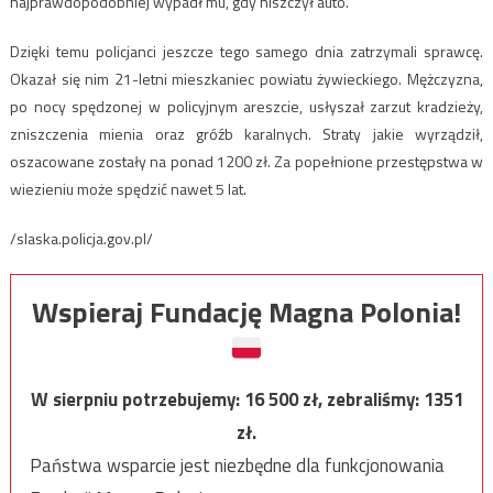
najprawdopodobniej wypadł mu, gdy niszczył auto.
Dzięki temu policjanci jeszcze tego samego dnia zatrzymali sprawcę.
Okazał się nim 21-letni mieszkaniec powiatu żywieckiego. Mężczyzna,
po nocy spędzonej w policyjnym areszcie, usłyszał zarzut kradzieży,
zniszczenia mienia oraz gróźb karalnych. Straty jakie wyrządził,
oszacowane zostały na ponad 1200 zł. Za popełnione przestępstwa w
wiezieniu może spędzić nawet 5 lat.
/slaska.policja.gov.pl/
Wspieraj Fundację Magna Polonia!
W sierpniu potrzebujemy:
16 500
zł, zebraliśmy:
1351
zł.
Państwa wsparcie jest niezbędne dla funkcjonowania