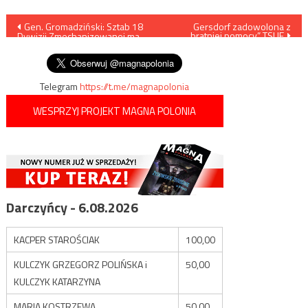
Nawigacja
Gen. Gromadziński: Sztab 18
Gersdorf zadowolona z
„bratniej pomocy” TSUE
Dywizji Zmechanizowanej ma
wpisu
powstać do września 2019 r.
Telegram
https://t.me/magnapolonia
WESPRZYJ PROJEKT MAGNA POLONIA
Darczyńcy - 6.08.2026
KACPER STAROŚCIAK
100,00
KULCZYK GRZEGORZ POLIŃSKA i
50,00
KULCZYK KATARZYNA
MARIA KOSTRZEWA
50,00