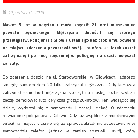
19 października 2018
Nawet 5 lat w więzieniu może spędzić 21-letni mieszkaniec
powiatu żywieckiego. Mężczyzna dopuścił się szeregu
przestępstw. Policjanci z Gilowic ustalili go bez problemu, bowiem
na miejscu zdarzenia pozostawił swój… telefon. 21-latek został
zatrzymany i po nocy spędzonej w policyjnym areszcie usłyszał
zarzuty.
Do zdarzenia doszło na ul. Starodworskiej w Gilowicach. Jadącego
tamtędy samochodem 20-latka zatrzymał mężczyzna. Gdy kierowca
zatrzymał samochód, mężczyzna skoczył na maskę, rozbił szybę i
zaczął demolować auto, cały czas grożąc 20-latkowi. Ten, widząc co się
dzieje, wydostał się z samochodu i zaczął uciekać. O zdarzeniu
powiadomił policjantów z Gilowic. Gdy już wspólnie z mundurowymi
wrócił na miejsce okazało się, że sprawca ukradł mu pozostawiony w
samochodzie telefon. Jednak w zamian zostawił… swój, który