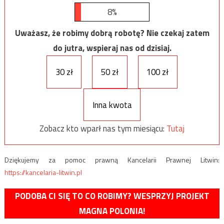
8%
Uważasz, że robimy dobrą robotę? Nie czekaj zatem
do jutra, wspieraj nas od dzisiaj.
30 zł
50 zł
100 zł
Inna kwota
Zobacz kto wparł nas tym miesiącu:
Tutaj
Dziękujemy za pomoc prawną Kancelarii Prawnej Litwin:
https://kancelaria-litwin.pl
PODOBA CI SIĘ TO CO ROBIMY? WESPRZYJ PROJEKT
MAGNA POLONIA!