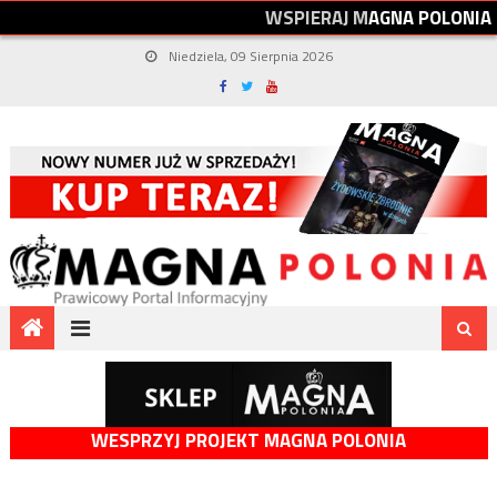
W
S
P
I
E
R
A
J
M
A
G
N
A
P
O
L
O
N
I
A
Niedziela, 09 Sierpnia 2026
WESPRZYJ PROJEKT MAGNA POLONIA