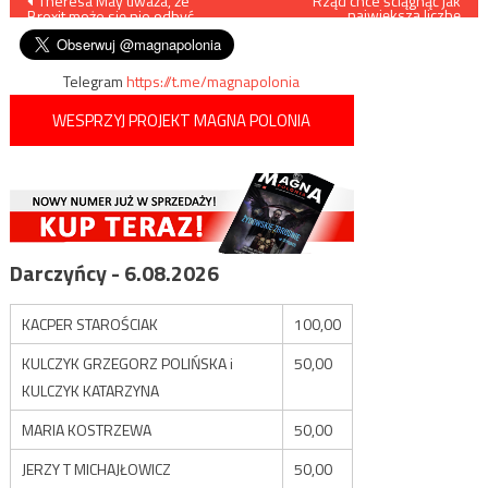
Nawigacja
Theresa May uważa, że
Rząd chce ściągnąć jak
największą liczbę
Brexit może się nie odbyć
imigrantów
wpisu
Telegram
https://t.me/magnapolonia
WESPRZYJ PROJEKT MAGNA POLONIA
Darczyńcy - 6.08.2026
KACPER STAROŚCIAK
100,00
KULCZYK GRZEGORZ POLIŃSKA i
50,00
KULCZYK KATARZYNA
MARIA KOSTRZEWA
50,00
JERZY T MICHAJŁOWICZ
50,00