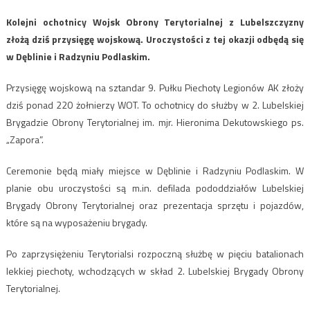
Kolejni ochotnicy Wojsk Obrony Terytorialnej z Lubelszczyzny
złożą dziś przysięgę wojskową. Uroczystości z tej okazji odbędą się
w Dęblinie i Radzyniu Podlaskim.
Przysięgę wojskową na sztandar 9. Pułku Piechoty Legionów AK złoży
dziś ponad 220 żołnierzy WOT. To ochotnicy do służby w 2. Lubelskiej
Brygadzie Obrony Terytorialnej im. mjr. Hieronima Dekutowskiego ps.
„Zapora”.
Ceremonie będą miały miejsce w Dęblinie i Radzyniu Podlaskim. W
planie obu uroczystości są m.in. defilada pododdziałów Lubelskiej
Brygady Obrony Terytorialnej oraz prezentacja sprzętu i pojazdów,
które są na wyposażeniu brygady.
Po zaprzysiężeniu Terytorialsi rozpoczną służbę w pięciu batalionach
lekkiej piechoty, wchodzących w skład 2. Lubelskiej Brygady Obrony
Terytorialnej.