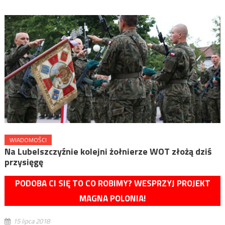
WIADOMOŚCI
Na Lubelszczyźnie kolejni żołnierze WOT złożą dziś
przysięgę
PODOBA CI SIĘ TO CO ROBIMY? WESPRZYJ PROJEKT
MAGNA POLONIA!
15 lipca 2018