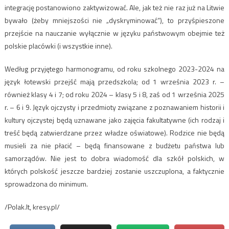
integrację postanowiono zaktywizować. Ale, jak też nie raz już na Litwie
bywało (żeby mniejszości nie „dyskryminować“), to przyśpieszone
przejście na nauczanie wyłącznie w języku państwowym obejmie też
polskie placówki (i wszystkie inne).
Według przyjętego harmonogramu, od roku szkolnego 2023-2024 na
język łotewski przejść mają przedszkola; od 1 września 2023 r. –
również klasy 4 i 7; od roku 2024 – klasy 5 i 8, zaś od 1 września 2025
r. – 6 i 9. Język ojczysty i przedmioty związane z poznawaniem historii i
kultury ojczystej będą uznawane jako zajęcia fakultatywne (ich rodzaj i
treść będą zatwierdzane przez władze oświatowe). Rodzice nie będą
musieli za nie płacić – będą finansowane z budżetu państwa lub
samorządów. Nie jest to dobra wiadomość dla szkół polskich, w
których polskość jeszcze bardziej zostanie uszczuplona, a faktycznie
sprowadzona do minimum.
/Polak.lt, kresy.pl/