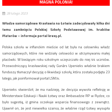
MAGNA POLONIA!
28 lutego 2023
Władze samorządowe Krasławia na Łotwie zadecydowały kilka dni
temu zamknięciu Polskiej Szkoły Podstawowej im. hrabiów
Platerów – informuje portal kresy.pl.
Polska szkoła w inflanckim mieście od lat była na celowniku władz
samorządowych, które nie widziały celowości w utrzymywaniu małej
placówki. W bieżącym roku szkolnym uczęszczało do niej 44 uczniów.
Przewodniczący krasławskiej rady Gunārs Upenieks właśnie brakiem
funduszy tłumaczył decyzję o likwidacji szkoły, która została podjęta 23
lutego, jak poinformował portal LSM.lv.
Upenieks stwierdził, że ma nadzieję, że decyzja wywoła refleksję w
Ministerstwie Edukacji i Nauki Łotwy oraz Ambasadzie RP w Rydze, co
było sugestią, iż gmina oczekuje wsparcia finansowego z zewnątrz.
Ujawnił on, że jest niewielka szansa, że właśnie rząd Łotwy wysupła