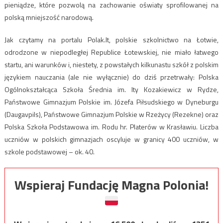
pieniądze, które pozwolą na zachowanie oświaty sprofilowanej na
polską mniejszość narodową.
Jak czytamy na portalu Polak.lt, polskie szkolnictwo na Łotwie,
odrodzone w niepodległej Republice Łotewskiej, nie miało łatwego
startu, ani warunków i, niestety, z powstałych kilkunastu szkół z polskim
językiem nauczania (ale nie wyłącznie) do dziś przetrwały: Polska
Ogólnokształcąca Szkoła Średnia im. Ity Kozakiewicz w Rydze,
Państwowe Gimnazjum Polskie im. Józefa Piłsudskiego w Dyneburgu
(Daugavpils), Państwowe Gimnazjum Polskie w Rzeżycy (Rezekne) oraz
Polska Szkoła Podstawowa im. Rodu hr. Platerów w Krasławiu. Liczba
uczniów w polskich gimnazjach oscyluje w granicy 400 uczniów, w
szkole podstawowej – ok. 40.
Wspieraj Fundację Magna Polonia!