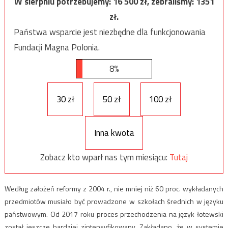
W sierpniu potrzebujemy:
16 500
zł, zebraliśmy:
1351
zł.
Państwa wsparcie jest niezbędne dla funkcjonowania
Fundacji Magna Polonia.
8%
30 zł
50 zł
100 zł
Inna kwota
Zobacz kto wparł nas tym miesiącu:
Tutaj
Według założeń reformy z 2004 r., nie mniej niż 60 proc. wykładanych
przedmiotów musiało być prowadzone w szkołach średnich w języku
państwowym. Od 2017 roku proces przechodzenia na język łotewski
został jeszcze bardziej zintensyfikowany. Zakładano, że w systemie