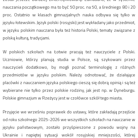
nauczania początkowego ma to być 50 proc. na 50, a średniego 80 i 20
proc. Ostatnio w klasach gimnazjalnych nauka odbywa się tylko w
języku łotewskim. Język polski (rosyjski) jest wykładany jako przedmiot,
w języku polskim nauczana była też historia Polski, tematy związane z
polską kulturą, tradycjami.
W polskich szkołach na Łotwie pracują też nauczyciele z Polski.
Uczniowie, którzy planują studia w Polsce, są szykowani przez
nauczycieli dodatkowo, by mogli poznać terminologię z różnych
przedmiotów w języku polskim. Należy odnotować, że działające
placówki z nauczaniem języka polskiego cieszą się dobrą opinią i są też
wybierane nie tylko przez polskie rodziny, jak jest np. w Dyneburgu.
Polskie gimnazjum w Rzeżycy jest w czołówce szkół tego miasta.
Przyjęcie we wrześniu poprawek do ustawy, które zakładają przejście
od roku szkolnego 2025-2026 we wszystkich szkołach na nauczanie w
języku państwowym, zostało przyśpieszone z powodu wojny na
Ukrainie i napiętej sytuacji wokół rosyjskiej mniejszości, której