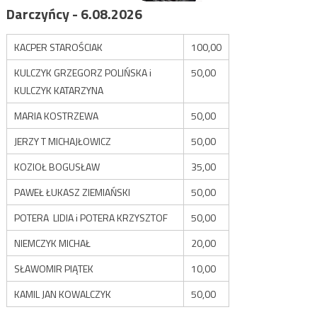
Darczyńcy - 6.08.2026
KACPER STAROŚCIAK
100,00
KULCZYK GRZEGORZ POLIŃSKA i
50,00
KULCZYK KATARZYNA
MARIA KOSTRZEWA
50,00
JERZY T MICHAJŁOWICZ
50,00
KOZIOŁ BOGUSŁAW
35,00
PAWEŁ ŁUKASZ ZIEMIAŃSKI
50,00
POTERA LIDIA i POTERA KRZYSZTOF
50,00
NIEMCZYK MICHAŁ
20,00
SŁAWOMIR PIĄTEK
10,00
KAMIL JAN KOWALCZYK
50,00