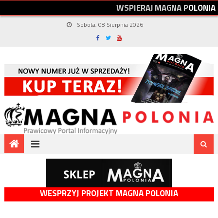
W
S
P
I
E
R
A
J
M
A
G
N
A
P
O
L
O
N
I
A
Sobota, 08 Sierpnia 2026
WESPRZYJ PROJEKT MAGNA POLONIA