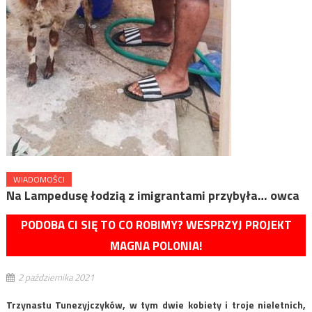
WIADOMOŚCI
Na Lampedusę łodzią z imigrantami przybyła… owca
PODOBA CI SIĘ TO CO ROBIMY? WESPRZYJ PROJEKT
MAGNA POLONIA!
2 października 2021
Trzynastu Tunezyjczyków, w tym dwie kobiety i troje nieletnich,