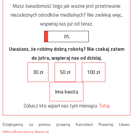
Masz świadomość tego jak ważne jest przetrwanie
niezależnych ośrodków medialnych? Nie zwlekaj więc,
wspieraj nas już od teraz.
8%
Uważasz, że robimy dobrą robotę? Nie czekaj zatem
do jutra, wspieraj nas od dzisiaj.
30 zł
50 zł
100 zł
Inna kwota
Zobacz kto wparł nas tym miesiącu:
Tutaj
Dziękujemy za pomoc prawną Kancelarii Prawnej Litwin:
https://kancelaria-litwin.pl