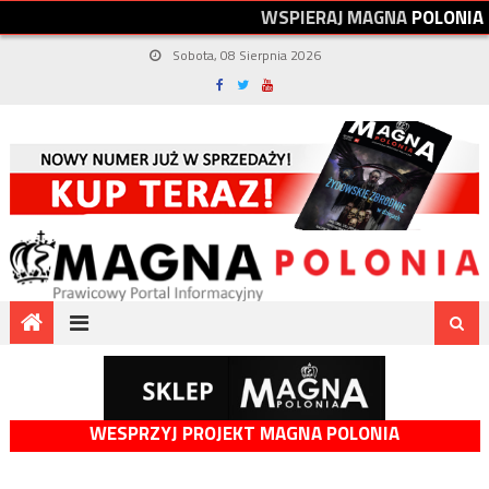
W
S
P
I
E
R
A
J
M
A
G
N
A
P
O
L
O
N
I
A
Sobota, 08 Sierpnia 2026
WESPRZYJ PROJEKT MAGNA POLONIA