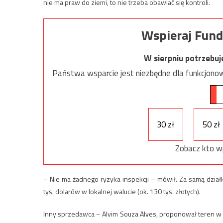
nie ma praw do ziemi, to nie trzeba obawiać się kontroli.
Wspieraj Fund
W sierpniu potrzebu
Państwa wsparcie jest niezbędne dla funkcjonow
30 zł
50 zł
Zobacz kto w
– Nie ma żadnego ryzyka inspekcji – mówił. Za samą dział
tys. dolarów w lokalnej walucie (ok. 130 tys. złotych).
Inny sprzedawca – Alvim Souza Alves, proponował teren w s