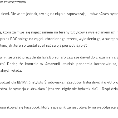
atem zewnętrznym.
j ziemi. Nie wiem jednak, czy się na nią nie zapuszczają – mówił Alves pyta
, która zajmuje się najeżdżaniem na tereny tubylców i wysiedlaniem ich.
przez BBC polega na zajęciu chronionego terenu, wylesieniu go, a następn
m, jak „teren przestał spełniać swoją pierwotną rolę”.
wnił, że „rząd prezydenta Jaira Bolsonaro zawsze dawał do zrozumienia, 
ch”. Dodał, że kontrole w Amazonii utrudnia pandemia koronawirusa,
alnych władz.
dżet dla IBAMA (Instytutu Środowiska i Zasobów Naturalnych) o 40 pro
za, że sytuacja z „drwalami” jeszcze „nigdy nie była tak zła”. – Rząd dzia
osunkował się Facebook, który zapewnił, że jest otwarty na współpracę 