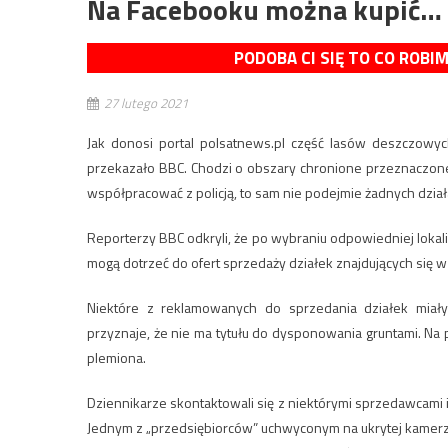
Na Facebooku można kupić… 
PODOBA CI SIĘ TO CO ROBI
27 lutego 2021
Jak donosi portal polsatnews.pl część lasów deszczow
przekazało BBC. Chodzi o obszary chronione przeznaczone 
współpracować z policją, to sam nie podejmie żadnych działa
Reporterzy BBC odkryli, że po wybraniu odpowiedniej lokal
mogą dotrzeć do ofert sprzedaży działek znajdujących się w
Niektóre z reklamowanych do sprzedania działek miały p
przyznaje, że nie ma tytułu do dysponowania gruntami. Na
plemiona.
Dziennikarze skontaktowali się z niektórymi sprzedawcami i
Jednym z „przedsiębiorców” uchwyconym na ukrytej kamerze