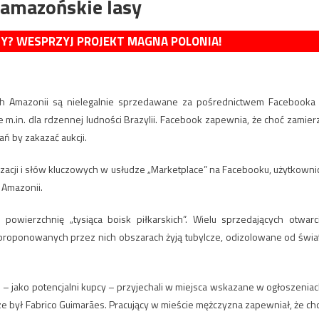
amazońskie lasy
MY? WESPRZYJ PROJEKT MAGNA POLONIA!
ych Amazonii są nielegalnie sprzedawane za pośrednictwem Facebooka
m.in. dla rdzennej ludności Brazylii. Facebook zapewnia, że choć zamier
ń by zakazać aukcji.
izacji i słów kluczowych w usłudze „Marketplace” na Facebooku, użytkowni
 Amazonii.
owierzchnię „tysiąca boisk piłkarskich”. Wielu sprzedających otwarc
 proponowanych przez nich obszarach żyją tubylcze, odizolowane od świa
 – jako potencjalni kupcy – przyjechali w miejsca wskazane w ogłoszeniac
 był Fabrico Guimarães. Pracujący w mieście mężczyzna zapewniał, że ch