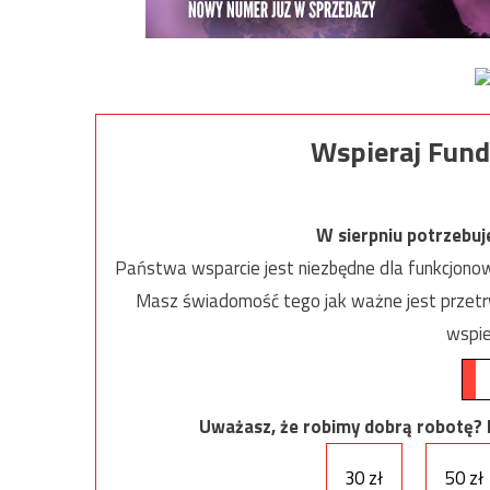
Wspieraj Fund
W sierpniu potrzebu
Państwa wsparcie jest niezbędne dla funkcjonow
Masz świadomość tego jak ważne jest przetrw
wspie
Uważasz, że robimy dobrą robotę? Ni
30 zł
50 zł