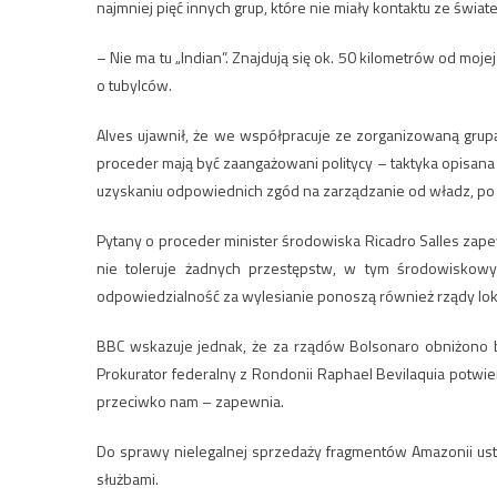
najmniej pięć innych grup, które nie miały kontaktu ze świ
– Nie ma tu „Indian”. Znajdują się ok. 50 kilometrów od moje
o tubylców.
Alves ujawnił, że we współpracuje ze zorganizowaną grupą
proceder mają być zaangażowani politycy – taktyka opisana 
uzyskaniu odpowiednich zgód na zarządzanie od władz, po ty
Pytany o proceder minister środowiska Ricadro Salles zape
nie toleruje żadnych przestępstw, w tym środowiskowy
odpowiedzialność za wylesianie ponoszą również rządy lok
BBC wskazuje jednak, że za rządów Bolsonaro obniżono bu
Prokurator federalny z Rondonii Raphael Bevilaquia potwierd
przeciwko nam – zapewnia.
Do sprawy nielegalnej sprzedaży fragmentów Amazonii ust
służbami.