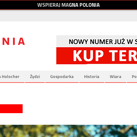
W
S
P
I
E
R
A
J
M
A
G
N
A
P
O
L
O
N
I
A
& Holocher
Żydzi
Gospodarka
Historia
Wiara
Po