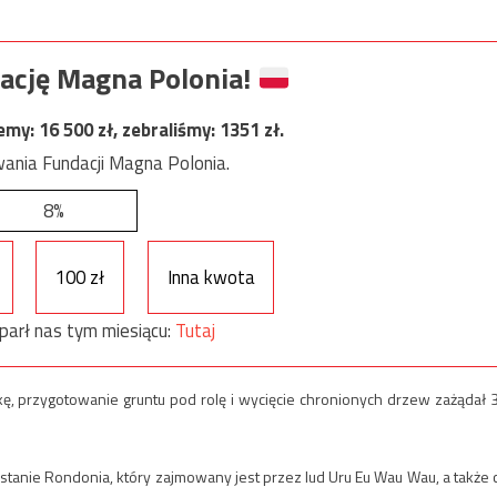
ację Magna Polonia!
jemy:
16 500
zł, zebraliśmy:
1351
zł.
ania Fundacji Magna Polonia.
8%
100 zł
Inna kwota
parł nas tym miesiącu:
Tutaj
kę, przygotowanie gruntu pod rolę i wycięcie chronionych drzew zażądał 
tanie Rondonia, który zajmowany jest przez lud Uru Eu Wau Wau, a także 