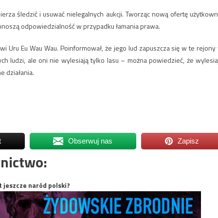
erza śledzić i usuwać nielegalnych aukcji. Tworząc nową ofertę użytkown
 ponoszą odpowiedzialność w przypadku łamania prawa.
wi Uru Eu Wau Wau. Poinformował, że jego lud zapuszcza się w te rejony
h ludzi, ale oni nie wylesiają tylko lasu – można powiedzieć, że wylesia
e działania.
t
Obserwuj nas
Zapisz
nictwo:
t jeszcze naród polski?