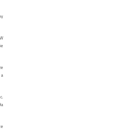
ny
 W
ie
że
 a
c.
ła
ze