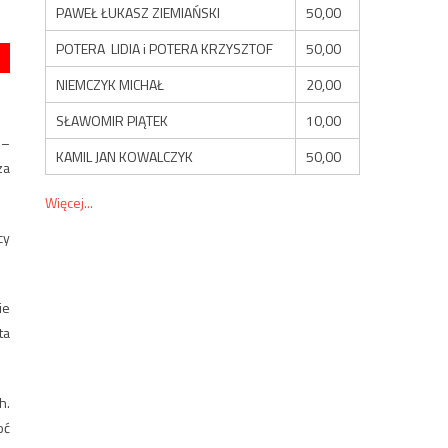
PAWEŁ ŁUKASZ ZIEMIAŃSKI
50,00
POTERA LIDIA i POTERA KRZYSZTOF
50,00
NIEMCZYK MICHAŁ
20,00
SŁAWOMIR PIĄTEK
10,00
 –
KAMIL JAN KOWALCZYK
50,00
za
Więcej...
cy
ie
ta
h.
oć