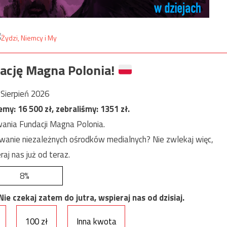
ację Magna Polonia!
Sierpień 2026
jemy:
16 500
zł, zebraliśmy:
1351
zł.
ania Fundacji Magna Polonia.
anie niezależnych ośrodków medialnych? Nie zwlekaj więc,
raj nas już od teraz.
8%
e czekaj zatem do jutra, wspieraj nas od dzisiaj.
100 zł
Inna kwota