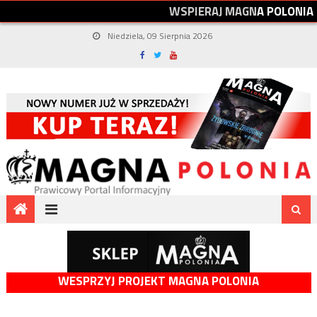
W
S
P
I
E
R
A
J
M
A
G
N
A
P
O
L
O
N
I
A
Niedziela, 09 Sierpnia 2026
WESPRZYJ PROJEKT MAGNA POLONIA