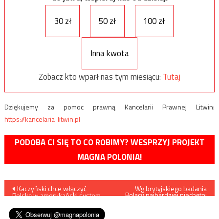
30 zł
50 zł
100 zł
Inna kwota
Zobacz kto wparł nas tym miesiącu:
Tutaj
Dziękujemy za pomoc prawną Kancelarii Prawnej Litwin:
https://kancelaria-litwin.pl
PODOBA CI SIĘ TO CO ROBIMY? WESPRZYJ PROJEKT
MAGNA POLONIA!
Nawigacja
Kaczyński chce włączyć
Wg brytyjskiego badania
Polacy najbardziej niechętni
Polskę w amerykański system
muzułmańskiej imigracji w
wpisu
obrony atomowej
Europie