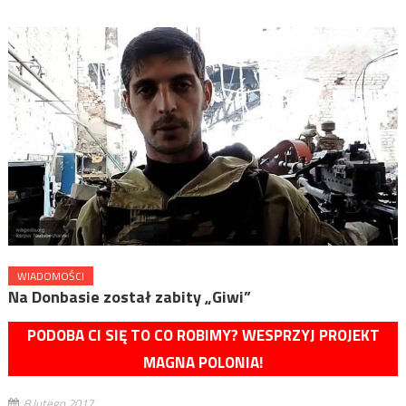
WIADOMOŚCI
Na Donbasie został zabity „Giwi”
PODOBA CI SIĘ TO CO ROBIMY? WESPRZYJ PROJEKT
MAGNA POLONIA!
8 lutego 2017