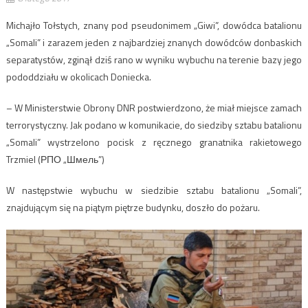
Michajło Tołstych, znany pod pseudonimem „Giwi”, dowódca batalionu
„Somali” i zarazem jeden z najbardziej znanych dowódców donbaskich
separatystów, zginął dziś rano w wyniku wybuchu na terenie bazy jego
pododdziału w okolicach Doniecka.
– W Ministerstwie Obrony DNR postwierdzono, że miał miejsce zamach
terrorystyczny. Jak podano w komunikacie, do siedziby sztabu batalionu
„Somali” wystrzelono pocisk z ręcznego granatnika rakietowego
Trzmiel (РПО „Шмель”)
W następstwie wybuchu w siedzibie sztabu batalionu „Somali”,
znajdującym się na piątym piętrze budynku, doszło do pożaru.