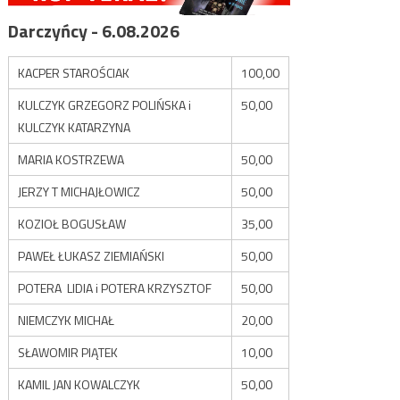
Darczyńcy - 6.08.2026
KACPER STAROŚCIAK
100,00
KULCZYK GRZEGORZ POLIŃSKA i
50,00
KULCZYK KATARZYNA
MARIA KOSTRZEWA
50,00
JERZY T MICHAJŁOWICZ
50,00
KOZIOŁ BOGUSŁAW
35,00
PAWEŁ ŁUKASZ ZIEMIAŃSKI
50,00
POTERA LIDIA i POTERA KRZYSZTOF
50,00
NIEMCZYK MICHAŁ
20,00
SŁAWOMIR PIĄTEK
10,00
KAMIL JAN KOWALCZYK
50,00