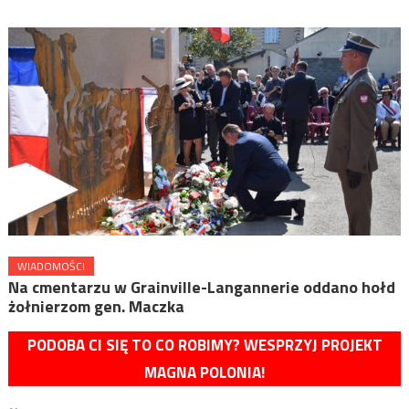
WIADOMOŚCI
Na cmentarzu w Grainville-Langannerie oddano hołd
żołnierzom gen. Maczka
PODOBA CI SIĘ TO CO ROBIMY? WESPRZYJ PROJEKT
MAGNA POLONIA!