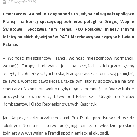
25 sierpnia 2019
Cmentarz w Grainville-Langannerie to jedyna polską nekropolią we
Francji, na której spoczywają żołnierze polegli w Drugiej Wojnie
Światowej. Spoczywa tam niemal 700 Polaków, między innymi
lotnicy polskich dywizjonów RAF i Maczkowcy walczący w bitwie o
Falaise.
– Wolność mieszkańców Francji, wolność mieszkańców Normandii,
wolność Europy budowana jest na krzyżach zdobiących groby
poległych żołnierzy. O tym Polska, Francja i cała Europa muszą pamiętać,
że swoją wolność zawdzięczają także tym, którzy spoczywają na tym
cmentarzu. Nikomu nie wolno nigdy o tym zapomnieć – mówił w trakcie
uroczystości 75. rocznicy bitwy pod Falais szef Urzędu do Spraw
Kombatantów i Osób Represjonowanych Kasprzyk.
Jan Kasprzyk odznaczył medalami Pro Patria przedstawicieli władz
lokalnych Normandii, którzy pielęgnują pamięć o wkładzie polskich
żołnierzy w wyzwalanie Francji spod niemieckiej okupacji.