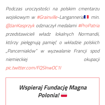
Podczas uroczystości na polskim cmentarzu
wojskowym w
#Grainville
-Langanneria
min.
@JanKasprzyk
odznaczył medalami
#ProPatria
przedstawicieli władz lokalnych Normandii,
którzy pielęgnują pamięć o wkładzie polskich
„Pancerniaków” w wyzwalanie Francji spod
niemieckiej okupacji
pic.twitter.com/FQSlnwOC1I
Wspieraj Fundację Magna
Polonia!