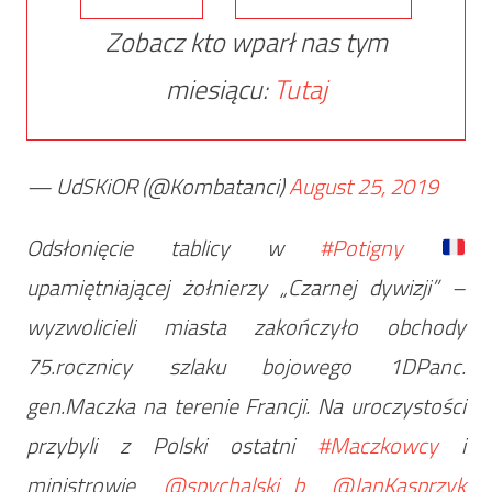
Zobacz kto wparł nas tym
miesiącu:
Tutaj
— UdSKiOR (@Kombatanci)
August 25, 2019
Odsłonięcie tablicy w
#Potigny
upamiętniającej żołnierzy „Czarnej dywizji” –
wyzwolicieli miasta zakończyło obchody
75.rocznicy szlaku bojowego 1DPanc.
gen.Maczka na terenie Francji. Na uroczystości
przybyli z Polski ostatni
#Maczkowcy
i
ministrowie
@spychalski_b
@JanKasprzyk