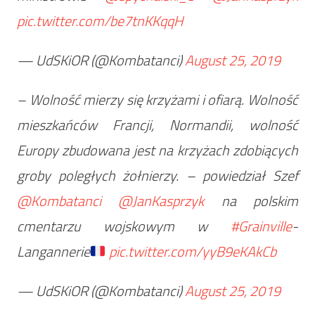
pic.twitter.com/be7tnKKqqH
— UdSKiOR (@Kombatanci)
August 25, 2019
– Wolność mierzy się krzyżami i ofiarą. Wolność
mieszkańców Francji, Normandii, wolność
Europy zbudowana jest na krzyżach zdobiących
groby poległych żołnierzy. – powiedział Szef
@Kombatanci
@JanKasprzyk
na polskim
cmentarzu wojskowym w
#Grainville
-
Langannerie
pic.twitter.com/yyB9eKAkCb
— UdSKiOR (@Kombatanci)
August 25, 2019