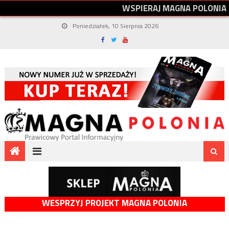
W
S
P
I
E
R
A
J
M
A
G
N
A
P
O
L
O
N
I
A
Poniedziałek, 10 Sierpnia 2026
WESPRZYJ PROJEKT MAGNA POLONIA