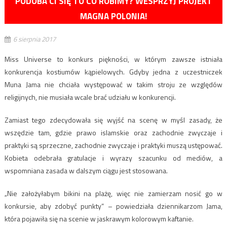
PODOBA CI SIĘ TO CO ROBIMY? WESPRZYJ PROJEKT
MAGNA POLONIA!
6 sierpnia 2017
Miss Universe to konkurs piękności, w którym zawsze istniała
konkurencja kostiumów kąpielowych. Gdyby jedna z uczestniczek
Muna Jama nie chciała występować w takim stroju ze względów
religijnych, nie musiała wcale brać udziału w konkurencji.
Zamiast tego zdecydowała się wyjść na scenę w myśl zasady, że
wszędzie tam, gdzie prawo islamskie oraz zachodnie zwyczaje i
praktyki są sprzeczne, zachodnie zwyczaje i praktyki muszą ustępować.
Kobieta odebrała gratulacje i wyrazy szacunku od mediów, a
wspomniana zasada w dalszym ciągu jest stosowana.
„Nie założyłabym bikini na plażę, więc nie zamierzam nosić go w
konkursie, aby zdobyć punkty” – powiedziała dziennikarzom Jama,
która pojawiła się na scenie w jaskrawym kolorowym kaftanie.