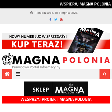
W
S
P
I
E
R
A
J
M
A
G
N
A
P
O
L
O
N
I
A
Poniedziałek, 10 Sierpnia 2026
WESPRZYJ PROJEKT MAGNA POLONIA