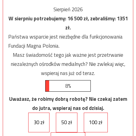
Sierpień 2026
W sierpniu potrzebujemy:
16 500
zł, zebraliśmy:
1351
zł.
Państwa wsparcie jest niezbędne dla funkcjonowania
Fundacji Magna Polonia.
Masz świadomość tego jak ważne jest przetrwanie
niezależnych ośrodków medialnych? Nie zwlekaj więc,
wspieraj nas już od teraz.
8%
Uważasz, że robimy dobrą robotę? Nie czekaj zatem
do jutra, wspieraj nas od dzisiaj.
30 zł
50 zł
100 zł