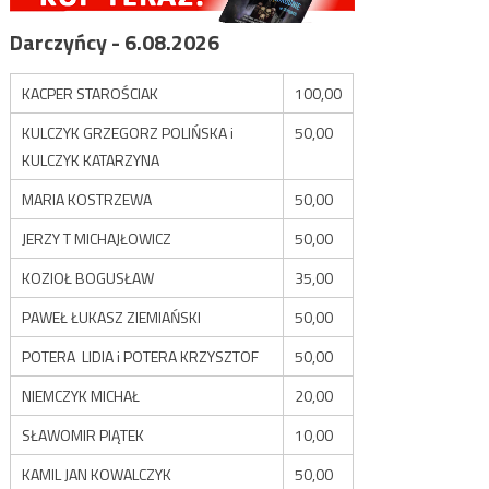
Darczyńcy - 6.08.2026
KACPER STAROŚCIAK
100,00
KULCZYK GRZEGORZ POLIŃSKA i
50,00
KULCZYK KATARZYNA
MARIA KOSTRZEWA
50,00
JERZY T MICHAJŁOWICZ
50,00
KOZIOŁ BOGUSŁAW
35,00
PAWEŁ ŁUKASZ ZIEMIAŃSKI
50,00
POTERA LIDIA i POTERA KRZYSZTOF
50,00
NIEMCZYK MICHAŁ
20,00
SŁAWOMIR PIĄTEK
10,00
KAMIL JAN KOWALCZYK
50,00