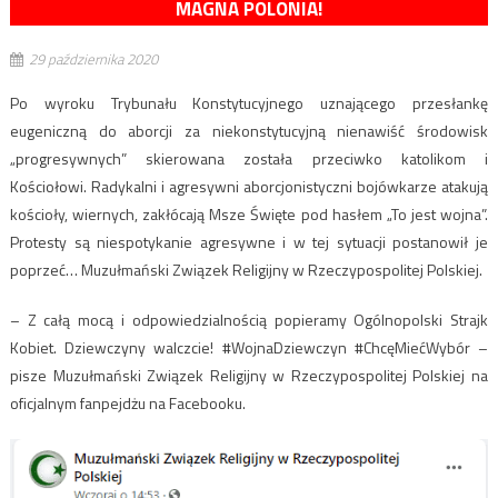
MAGNA POLONIA!
29 października 2020
Po wyroku Trybunału Konstytucyjnego uznającego przesłankę
eugeniczną do aborcji za niekonstytucyjną nienawiść środowisk
„progresywnych” skierowana została przeciwko katolikom i
Kościołowi. Radykalni i agresywni aborcjonistyczni bojówkarze atakują
kościoły, wiernych, zakłócają Msze Święte pod hasłem „To jest wojna”.
Protesty są niespotykanie agresywne i w tej sytuacji postanowił je
poprzeć… Muzułmański Związek Religijny w Rzeczypospolitej Polskiej.
– Z całą mocą i odpowiedzialnością popieramy Ogólnopolski Strajk
Kobiet. Dziewczyny walczcie! #WojnaDziewczyn #ChcęMiećWybór –
pisze Muzułmański Związek Religijny w Rzeczypospolitej Polskiej na
oficjalnym fanpejdżu na Facebooku.