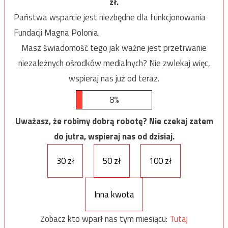
zł.
Państwa wsparcie jest niezbędne dla funkcjonowania
Fundacji Magna Polonia.
Masz świadomość tego jak ważne jest przetrwanie
niezależnych ośrodków medialnych? Nie zwlekaj więc,
wspieraj nas już od teraz.
8%
Uważasz, że robimy dobrą robotę? Nie czekaj zatem
do jutra, wspieraj nas od dzisiaj.
30 zł
50 zł
100 zł
Inna kwota
Zobacz kto wparł nas tym miesiącu:
Tutaj