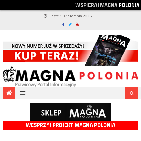
W
S
P
I
E
R
A
J
M
A
G
N
A
P
O
L
O
N
I
A
Piątek, 07 Sierpnia 2026
WESPRZYJ PROJEKT MAGNA POLONIA