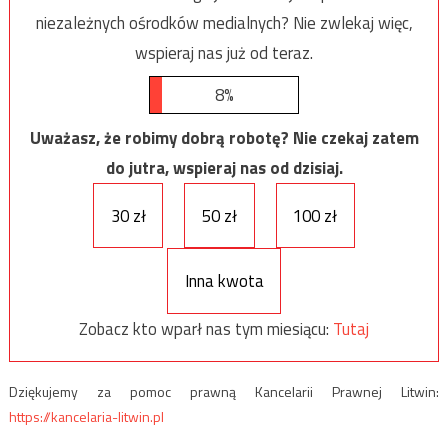
niezależnych ośrodków medialnych? Nie zwlekaj więc,
wspieraj nas już od teraz.
8%
Uważasz, że robimy dobrą robotę? Nie czekaj zatem
do jutra, wspieraj nas od dzisiaj.
30 zł
50 zł
100 zł
Inna kwota
Zobacz kto wparł nas tym miesiącu:
Tutaj
Dziękujemy za pomoc prawną Kancelarii Prawnej Litwin:
https://kancelaria-litwin.pl