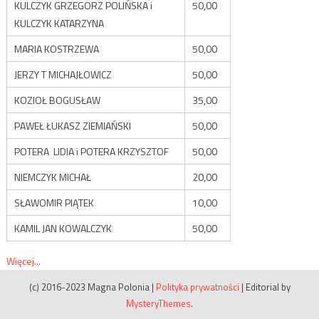
KULCZYK GRZEGORZ POLIŃSKA i
50,00
KULCZYK KATARZYNA
MARIA KOSTRZEWA
50,00
JERZY T MICHAJŁOWICZ
50,00
KOZIOŁ BOGUSŁAW
35,00
PAWEŁ ŁUKASZ ZIEMIAŃSKI
50,00
POTERA LIDIA i POTERA KRZYSZTOF
50,00
NIEMCZYK MICHAŁ
20,00
SŁAWOMIR PIĄTEK
10,00
KAMIL JAN KOWALCZYK
50,00
Więcej...
(c) 2016-2023 Magna Polonia
|
Polityka prywatności
|
Editorial by
MysteryThemes
.