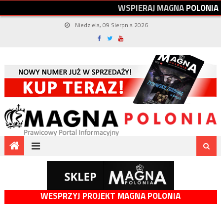
W
S
P
I
E
R
A
J
M
A
G
N
A
P
O
L
O
N
I
A
Niedziela, 09 Sierpnia 2026
WESPRZYJ PROJEKT MAGNA POLONIA