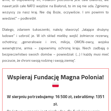
nawet jeśli całe NATO wejdzie na Białoruś, to im się nie uda. Zginiemy
wszyscy za nasz kraj. Nie daj Boże, oczywiście. I oni powinni to
wiedzieć” – podkreślił.
Dlatego, zdaniem Łukaszenki, należy stworzyć „latające drużyny
ludowe” i uzbroić je. W ich skład mieliby wejść żołnierze rezerwy,
ochotnicy; „generałowie i inni, milicja, OMON-owcy, wojska
wewnętrzne, armia – zapewnimy ochronę kraju. Niech zadbają o
bezpieczeństwo swoich domów – powiedział. (…) I każdy musi mieć
poczucie, że chroni swoją rodzinę i swoją ziemię”.
Wspieraj Fundację Magna Polonia!
W sierpniu potrzebujemy:
16 500
zł, zebraliśmy:
1351
zł.