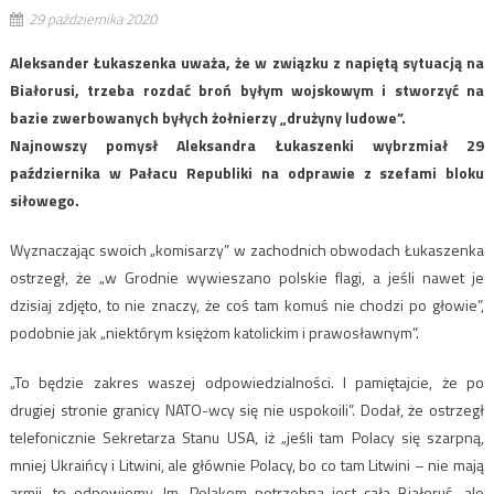
29 października 2020
Aleksander Łukaszenka uważa, że w związku z napiętą sytuacją na
Białorusi, trzeba rozdać broń byłym wojskowym i stworzyć na
bazie zwerbowanych byłych żołnierzy „drużyny ludowe”.
Najnowszy pomysł Aleksandra Łukaszenki wybrzmiał 29
października w Pałacu Republiki na odprawie z szefami bloku
siłowego.
Wyznaczając swoich „komisarzy” w zachodnich obwodach Łukaszenka
ostrzegł, że „w Grodnie wywieszano polskie flagi, a jeśli nawet je
dzisiaj zdjęto, to nie znaczy, że coś tam komuś nie chodzi po głowie”,
podobnie jak „niektórym księżom katolickim i prawosławnym”.
„To będzie zakres waszej odpowiedzialności. I pamiętajcie, że po
drugiej stronie granicy NATO-wcy się nie uspokoili”. Dodał, że ostrzegł
telefonicznie Sekretarza Stanu USA, iż „jeśli tam Polacy się szarpną,
mniej Ukraińcy i Litwini, ale głównie Polacy, bo co tam Litwini – nie mają
armii, to odpowiemy. Im, Polakom potrzebna jest cała Białoruś, ale