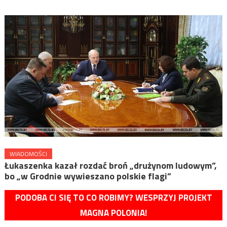
WIADOMOŚCI
Łukaszenka kazał rozdać broń „drużynom ludowym”,
bo „w Grodnie wywieszano polskie flagi”
PODOBA CI SIĘ TO CO ROBIMY? WESPRZYJ PROJEKT
MAGNA POLONIA!