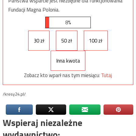
Państwa wsparcie jest niezbędne dla funkcjonowania
Fundacji Magna Polonia.
8%
30 zł
50 zł
100 zł
Inna kwota
Zobacz kto wparł nas tym miesiącu:
Tutaj
/kresy24.pl/
Wspieraj niezależne
wydawnictwo: