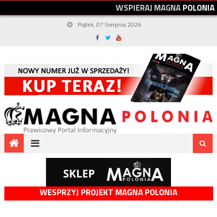
W
S
P
I
E
R
A
J
M
A
G
N
A
P
O
L
O
N
I
A
Piątek, 07 Sierpnia 2026
WESPRZYJ PROJEKT MAGNA POLONIA