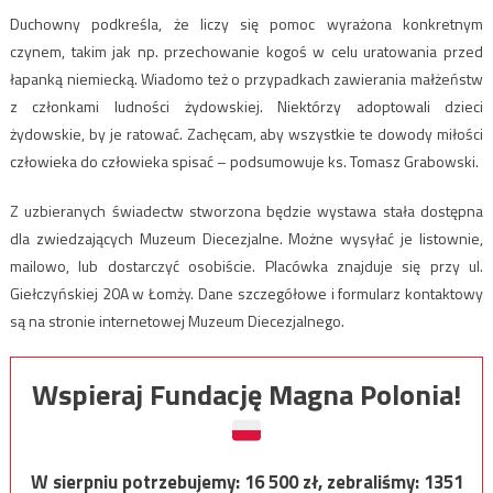
Duchowny podkreśla, że liczy się pomoc wyrażona konkretnym
czynem, takim jak np. przechowanie kogoś w celu uratowania przed
łapanką niemiecką. Wiadomo też o przypadkach zawierania małżeństw
z członkami ludności żydowskiej. Niektórzy adoptowali dzieci
żydowskie, by je ratować. Zachęcam, aby wszystkie te dowody miłości
człowieka do człowieka spisać – podsumowuje ks. Tomasz Grabowski.
Z uzbieranych świadectw stworzona będzie wystawa stała dostępna
dla zwiedzających Muzeum Diecezjalne. Możne wysyłać je listownie,
mailowo, lub dostarczyć osobiście. Placówka znajduje się przy ul.
Giełczyńskiej 20A w Łomży. Dane szczegółowe i formularz kontaktowy
są na stronie internetowej Muzeum Diecezjalnego.
Wspieraj Fundację Magna Polonia!
W sierpniu potrzebujemy:
16 500
zł, zebraliśmy:
1351