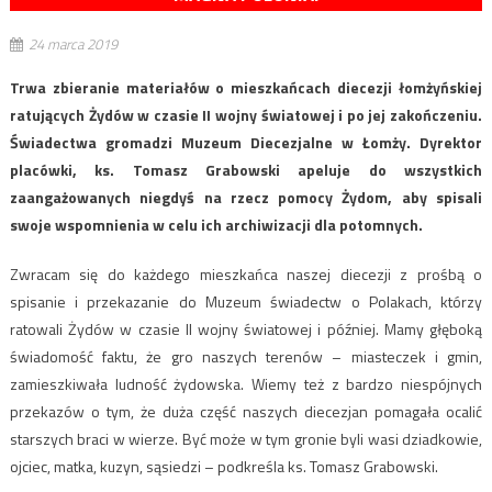
24 marca 2019
Trwa zbieranie materiałów o mieszkańcach diecezji łomżyńskiej
ratujących Żydów w czasie II wojny światowej i po jej zakończeniu.
Świadectwa gromadzi Muzeum Diecezjalne w Łomży. Dyrektor
placówki, ks. Tomasz Grabowski apeluje do wszystkich
zaangażowanych niegdyś na rzecz pomocy Żydom, aby spisali
swoje wspomnienia w celu ich archiwizacji dla potomnych.
Zwracam się do każdego mieszkańca naszej diecezji z prośbą o
spisanie i przekazanie do Muzeum świadectw o Polakach, którzy
ratowali Żydów w czasie II wojny światowej i później. Mamy głęboką
świadomość faktu, że gro naszych terenów – miasteczek i gmin,
zamieszkiwała ludność żydowska. Wiemy też z bardzo niespójnych
przekazów o tym, że duża część naszych diecezjan pomagała ocalić
starszych braci w wierze. Być może w tym gronie byli wasi dziadkowie,
ojciec, matka, kuzyn, sąsiedzi – podkreśla ks. Tomasz Grabowski.