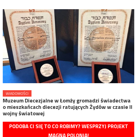
WIADOMOŚCI
Muzeum Diecezjalne w Łomży gromadzi świadectwa
o mieszkańcach diecezji ratujących Żydów w czasie II
wojny światowej
PODOBA CI SIĘ TO CO ROBIMY? WESPRZYJ PROJEKT
MAGNA POLONIA!