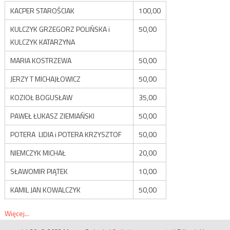
KACPER STAROŚCIAK
100,00
KULCZYK GRZEGORZ POLIŃSKA i
50,00
KULCZYK KATARZYNA
MARIA KOSTRZEWA
50,00
JERZY T MICHAJŁOWICZ
50,00
KOZIOŁ BOGUSŁAW
35,00
PAWEŁ ŁUKASZ ZIEMIAŃSKI
50,00
POTERA LIDIA i POTERA KRZYSZTOF
50,00
NIEMCZYK MICHAŁ
20,00
SŁAWOMIR PIĄTEK
10,00
KAMIL JAN KOWALCZYK
50,00
Więcej...