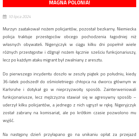
MAGNA POLONIA!
10 lipca 2024
Murzyn zaatakował nożem policjantów, pozostał bezkarny. Niemiecka
policja traktuje przestępców obcego pochodzenia łagodniej niż
własnych obywateli. Nigeryjczyk w ciągu kilku dni popełnił wiele
różnych przestępstw i dźgnął nożem łącznie sześciu funkcjonariuszy,
lecz po każdym ataku migrant był zwalniany z aresztu.
Do pierwszego incydentu doszło w zeszły piątek po południu, kiedy
36-latek podszedł do ośmioletniego chłopca na dworcu głównym w
Karlsruhe i dotykał go w nieprzyzwoity sposób. Zainterweniowali
funkcjonariusze, lecz mężczyzna stawiał się w agresywny sposób –
uderzył kilku policjantów, a jednego z nich ugryzł w rękę. Nigeryjczyk
został zabrany na komisariat, ale po krótkim czasie pozwolono mu
wyjść.
Na następny dzień przyłapano go na unikaniu opłat za przejazd