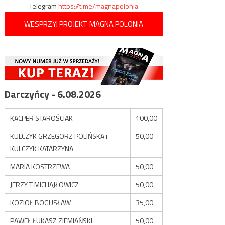
Telegram
https://t.me/magnapolonia
WESPRZYJ PROJEKT MAGNA POLONIA
Darczyńcy - 6.08.2026
KACPER STAROŚCIAK
100,00
KULCZYK GRZEGORZ POLIŃSKA i
50,00
KULCZYK KATARZYNA
MARIA KOSTRZEWA
50,00
JERZY T MICHAJŁOWICZ
50,00
KOZIOŁ BOGUSŁAW
35,00
PAWEŁ ŁUKASZ ZIEMIAŃSKI
50,00