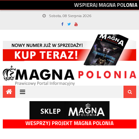
W
S
P
I
E
R
A
J
M
A
G
N
A
P
O
L
O
N
I
A
Sobota, 08 Sierpnia 2026
WESPRZYJ PROJEKT MAGNA POLONIA