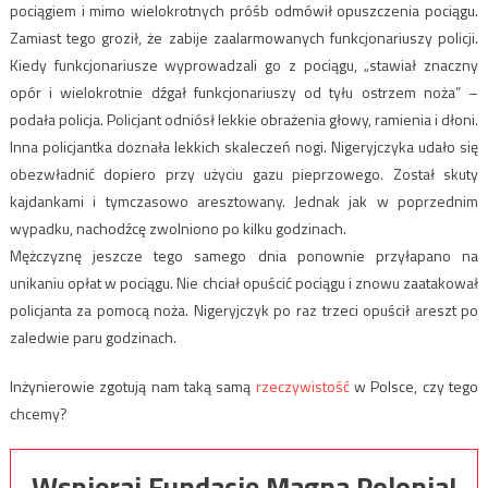
pociągiem i mimo wielokrotnych próśb odmówił opuszczenia pociągu.
Zamiast tego groził, że zabije zaalarmowanych funkcjonariuszy policji.
Kiedy funkcjonariusze wyprowadzali go z pociągu, „stawiał znaczny
opór i wielokrotnie dźgał funkcjonariuszy od tyłu ostrzem noża” –
podała policja. Policjant odniósł lekkie obrażenia głowy, ramienia i dłoni.
Inna policjantka doznała lekkich skaleczeń nogi. Nigeryjczyka udało się
obezwładnić dopiero przy użyciu gazu pieprzowego. Został skuty
kajdankami i tymczasowo aresztowany. Jednak jak w poprzednim
wypadku, nachodźcę zwolniono po kilku godzinach.
Mężczyznę jeszcze tego samego dnia ponownie przyłapano na
unikaniu opłat w pociągu. Nie chciał opuścić pociągu i znowu zaatakował
policjanta za pomocą noża. Nigeryjczyk po raz trzeci opuścił areszt po
zaledwie paru godzinach.
Inżynierowie zgotują nam taką samą
rzeczywistość
w Polsce, czy tego
chcemy?
Wspieraj Fundację Magna Polonia!