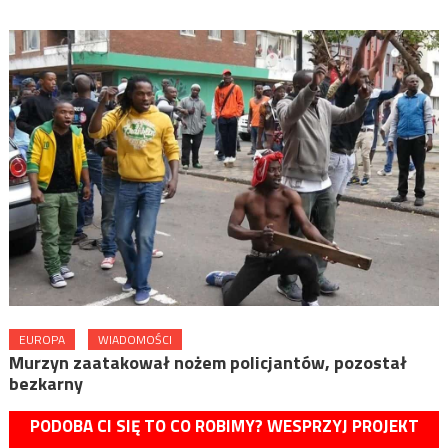
EUROPA
WIADOMOŚCI
Murzyn zaatakował nożem policjantów, pozostał
bezkarny
PODOBA CI SIĘ TO CO ROBIMY? WESPRZYJ PROJEKT