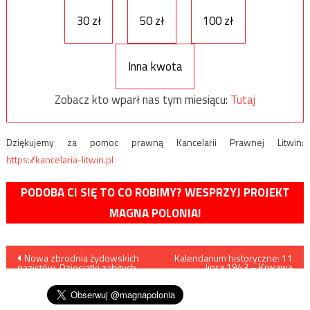
30 zł
50 zł
100 zł
Inna kwota
Zobacz kto wparł nas tym miesiącu:
Tutaj
Dziękujemy za pomoc prawną Kancelarii Prawnej Litwin:
https://kancelaria-litwin.pl
PODOBA CI SIĘ TO CO ROBIMY? WESPRZYJ PROJEKT
MAGNA POLONIA!
Nawigacja
Nowa zbrodnia żydowskich
Kalendarium historyczne: 11
lipca 1943 – Krwawa
nazistów. Dziesiątki zabitych
Niedziela
wpisu
cywilów