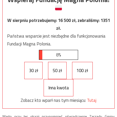
W sierpniu potrzebujemy:
16 500
zł, zebraliśmy:
1351
zł.
Państwa wsparcie jest niezbędne dla funkcjonowania
Fundacji Magna Polonia.
8%
30 zł
50 zł
100 zł
Inna kwota
Zobacz kto wparł nas tym miesiącu:
Tutaj
Warto przy tej okazji przypomnieć oświadczenie Zarządu Gminy