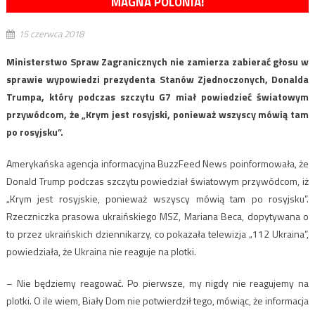
MAGNA POLONIA!
15 czerwca 2018
Ministerstwo Spraw Zagranicznych nie zamierza zabierać głosu w
sprawie wypowiedzi prezydenta Stanów Zjednoczonych, Donalda
Trumpa, który podczas szczytu G7 miał powiedzieć światowym
przywódcom, że „Krym jest rosyjski, ponieważ wszyscy mówią tam
po rosyjsku”.
Amerykańska agencja informacyjna BuzzFeed News poinformowała, że
Donald Trump podczas szczytu powiedział światowym przywódcom, iż
„Krym jest rosyjskie, ponieważ wszyscy mówią tam po rosyjsku”.
Rzeczniczka prasowa ukraińskiego MSZ, Mariana Beca, dopytywana o
to przez ukraińskich dziennikarzy, co pokazała telewizja „112 Ukraina”,
powiedziała, że Ukraina nie reaguje na plotki.
– Nie będziemy reagować. Po pierwsze, my nigdy nie reagujemy na
plotki. O ile wiem, Biały Dom nie potwierdził tego, mówiąc, że informacja