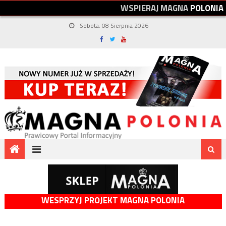
W
S
P
I
E
R
A
J
M
A
G
N
A
P
O
L
O
N
I
A
Sobota, 08 Sierpnia 2026
WESPRZYJ PROJEKT MAGNA POLONIA