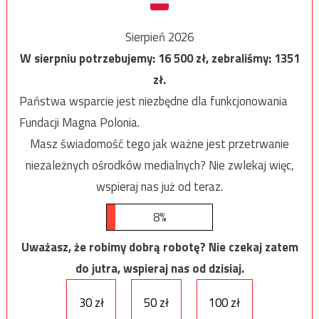
Sierpień 2026
W sierpniu potrzebujemy:
16 500
zł, zebraliśmy:
1351
zł.
Państwa wsparcie jest niezbędne dla funkcjonowania
Fundacji Magna Polonia.
Masz świadomość tego jak ważne jest przetrwanie
niezależnych ośrodków medialnych? Nie zwlekaj więc,
wspieraj nas już od teraz.
8%
Uważasz, że robimy dobrą robotę? Nie czekaj zatem
do jutra, wspieraj nas od dzisiaj.
30 zł
50 zł
100 zł