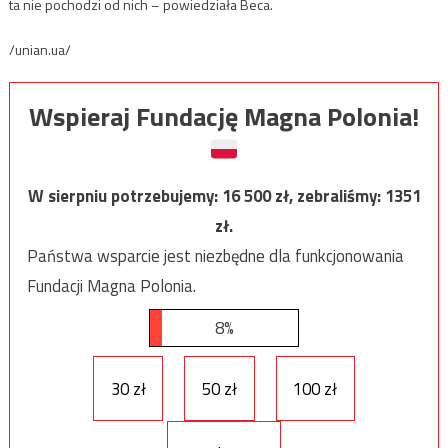
ta nie pochodzi od nich – powiedziała Beca.
/unian.ua/
Wspieraj Fundację Magna Polonia!
W sierpniu potrzebujemy:
16 500
zł, zebraliśmy:
1351
zł.
Państwa wsparcie jest niezbędne dla funkcjonowania
Fundacji Magna Polonia.
8%
30 zł
50 zł
100 zł