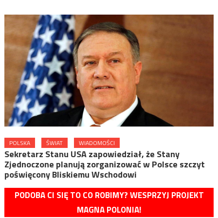
POLSKA
ŚWIAT
WIADOMOŚCI
Sekretarz Stanu USA zapowiedział, że Stany
Zjednoczone planują zorganizować w Polsce szczyt
poświęcony Bliskiemu Wschodowi
PODOBA CI SIĘ TO CO ROBIMY? WESPRZYJ PROJEKT
MAGNA POLONIA!