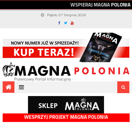
W
S
P
I
E
R
A
J
M
A
G
N
A
P
O
L
O
N
I
A
Piątek, 07 Sierpnia 2026
WESPRZYJ PROJEKT MAGNA POLONIA