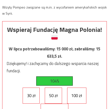
Wizyty Pompeo związane są m.in. z wycofaniem amerykańskich wojsk
w Syrii.
Wspieraj Fundację Magna Polonia!
W lipcu potrzebowaliśmy:
15 000
zł, zebraliśmy:
15
633,5
zł.
Dziękujemy! i zachęcamy do dalszego wsparcia naszej
fundacji.
104%
30 zł
50 zł
100 zł