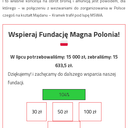
I to właśnie koncesja na obrót bronią i amunicją jest powodem, dla
którego – w połączeniu z wezwaniami do zorganizowania w Polsce
czegoś na kształt Majdanu – Kramek trafił pod lupę MSWiA.
Wspieraj Fundację Magna Polonia!
W lipcu potrzebowaliśmy:
15 000
zł, zebraliśmy:
15
633,5
zł.
Dziękujemy! i zachęcamy do dalszego wsparcia naszej
fundacji.
104%
30 zł
50 zł
100 zł