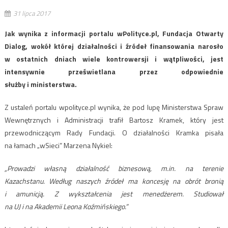
31 lipca 2017
Jak wynika z informacji portalu wPolityce.pl, Fundacja Otwarty
Dialog, wokół której działalności i źródeł finansowania narosło
w ostatnich dniach wiele kontrowersji i wątpliwości, jest
intensywnie prześwietlana przez odpowiednie
służby i ministerstwa.
Z ustaleń portalu wpolityce.pl wynika, że pod lupę Ministerstwa Spraw
Wewnętrznych i Administracji trafił Bartosz Kramek, który jest
przewodniczącym Rady Fundacji. O działalności Kramka pisała
na łamach „wSieci” Marzena Nykiel:
„Prowadzi własną działalność biznesową, m.in. na terenie
Kazachstanu. Według naszych źródeł ma koncesję na obrót bronią
i amunicją. Z wykształcenia jest menedżerem. Studiował
na UJ i na Akademii Leona Koźmińskiego.”