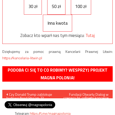
30 zł
50 zł
100 zł
Inna kwota
Zobacz kto wparł nas tym miesiącu:
Tutaj
Dziękujemy za pomoc prawną Kancelarii Prawnej Litwin:
https://kancelaria-litwin.pl
PODOBA CI SIĘ TO CO ROBIMY? WESPRZYJ PROJEKT
MAGNA POLONIA!
Nawigacja
Czy Donald Trump zablokuje
Fundacji Otwarty Dialog w
czerwcu br. cofnięto koncesję
budowę Nord Stream 2?
na handel bronią
wpisu
Telegram
https://t.me/magnapolonia