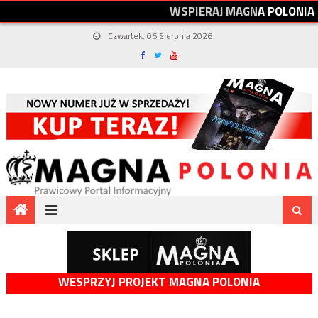
W
S
P
I
E
R
A
J
M
A
G
N
A
P
O
L
O
N
I
A
Czwartek, 06 Sierpnia 2026
WESPRZYJ PROJEKT MAGNA POLONIA