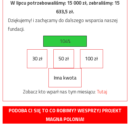
W lipcu potrzebowaliśmy:
15 000
zł, zebraliśmy:
15
633,5
zł.
Dziękujemy! i zachęcamy do dalszego wsparcia naszej
fundacji.
104%
30 zł
50 zł
100 zł
Inna kwota
Zobacz kto wparł nas tym miesiącu:
Tutaj
PODOBA CI SIĘ TO CO ROBIMY? WESPRZYJ PROJEKT
MAGNA POLONIA!