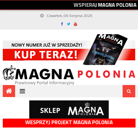
W
S
P
I
E
R
A
J
M
A
G
N
A
P
O
L
O
N
I
A
Czwartek, 06 Sierpnia 2026
WESPRZYJ PROJEKT MAGNA POLONIA