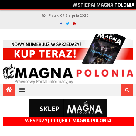
W
S
P
I
E
R
A
J
M
A
G
N
A
P
O
L
O
N
I
A
Piątek, 07 Sierpnia 2026
WESPRZYJ PROJEKT MAGNA POLONIA