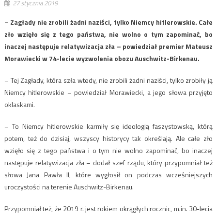
27 stycznia 2019
– Zagłady nie zrobili żadni naziści, tylko Niemcy hitlerowskie. Całe
zło wzięło się z tego państwa, nie wolno o tym zapominać, bo
inaczej następuje relatywizacja zła – powiedział premier Mateusz
Morawiecki w 74-lecie wyzwolenia obozu Auschwitz-Birkenau.
– Tej Zagłady, która szła wtedy, nie zrobili żadni naziści, tylko zrobiły ją
Niemcy hitlerowskie – powiedział Morawiecki, a jego słowa przyjęto
oklaskami.
– To Niemcy hitlerowskie karmiły się ideologią faszystowską, którą
potem, też do dzisiaj, wszyscy historycy tak określają. Ale całe zło
wzięło się z tego państwa i o tym nie wolno zapominać, bo inaczej
następuje relatywizacja zła – dodał szef rządu, który przypomniał też
słowa Jana Pawła II, które wygłosił on podczas wcześniejszych
uroczystości na terenie Auschwitz-Birkenau.
Przypomniał też, że 2019 r. jest rokiem okrągłych rocznic, m.in. 30-lecia