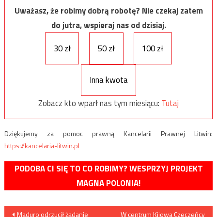
Uważasz, że robimy dobrą robotę? Nie czekaj zatem
do jutra, wspieraj nas od dzisiaj.
30 zł
50 zł
100 zł
Inna kwota
Zobacz kto wparł nas tym miesiącu:
Tutaj
Dziękujemy za pomoc prawną Kancelarii Prawnej Litwin:
https://kancelaria-litwin.pl
PODOBA CI SIĘ TO CO ROBIMY? WESPRZYJ PROJEKT
MAGNA POLONIA!
Nawigacja
Maduro odrzucił żądanie
W centrum Kijowa Czeczeńcy