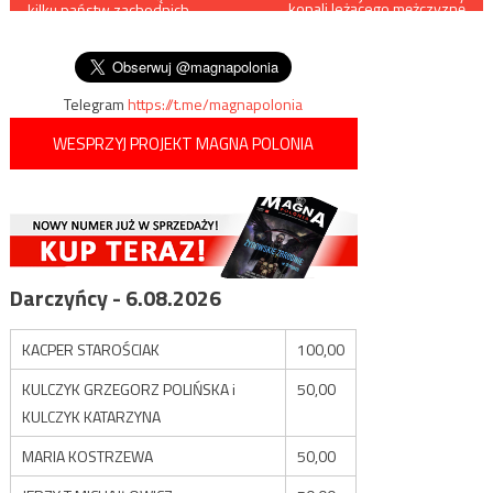
kopali leżącego mężczyznę
kilku państw zachodnich
/film/
wpisu
przeprowadzenia w
Wenezueli nowych wyborów
Telegram
https://t.me/magnapolonia
WESPRZYJ PROJEKT MAGNA POLONIA
Darczyńcy - 6.08.2026
KACPER STAROŚCIAK
100,00
KULCZYK GRZEGORZ POLIŃSKA i
50,00
KULCZYK KATARZYNA
MARIA KOSTRZEWA
50,00