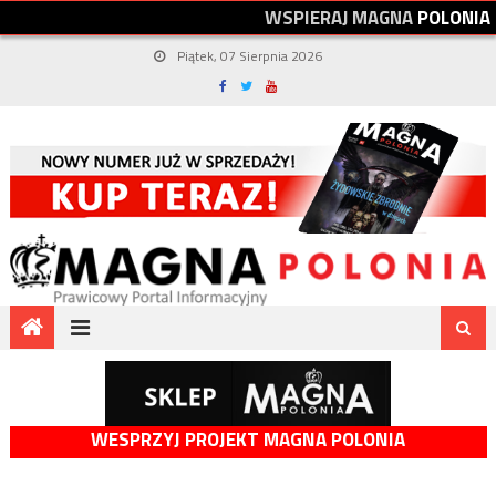
W
S
P
I
E
R
A
J
M
A
G
N
A
P
O
L
O
N
I
A
Piątek, 07 Sierpnia 2026
WESPRZYJ PROJEKT MAGNA POLONIA