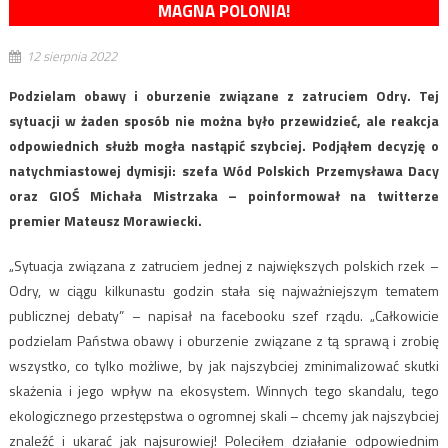
MAGNA POLONIA!
12 sierpnia 2022
Podzielam obawy i oburzenie związane z zatruciem Odry. Tej
sytuacji w żaden sposób nie można było przewidzieć, ale reakcja
odpowiednich służb mogła nastąpić szybciej. Podjąłem decyzję o
natychmiastowej dymisji: szefa Wód Polskich Przemysława Dacy
oraz GIOŚ Michała Mistrzaka – poinformował na twitterze
premier Mateusz Morawiecki.
„Sytuacja związana z zatruciem jednej z największych polskich rzek –
Odry, w ciągu kilkunastu godzin stała się najważniejszym tematem
publicznej debaty” – napisał na facebooku szef rządu. „Całkowicie
podzielam Państwa obawy i oburzenie związane z tą sprawą i zrobię
wszystko, co tylko możliwe, by jak najszybciej zminimalizować skutki
skażenia i jego wpływ na ekosystem. Winnych tego skandalu, tego
ekologicznego przestępstwa o ogromnej skali – chcemy jak najszybciej
znaleźć i ukarać jak najsurowiej! Poleciłem działanie odpowiednim