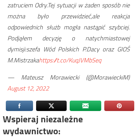
zatruciem Odry.Tej sytuacji w żaden sposób nie
można było przewidzieć,ale reakcja
odpowiednich służb mogła nastąpić szybciej.
Podjąłem decyzję o natychmiastowej
dymisji:szefa Wód Polskich P.Dacy oraz GIOŚ
M.Mistrzaka
https://t.co/KuqJVMbSeq
— Mateusz Morawiecki (@MorawieckiM)
August 12, 2022
Wspieraj niezależne
wydawnictwo: