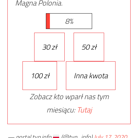
Magna Polonia.
8%
30 zł
50 zł
100 zł
Inna kwota
Zobacz kto wparł nas tym
miesiącu:
Tutaj
— portal tvp.info
(@tvp_info)
July 17, 2020