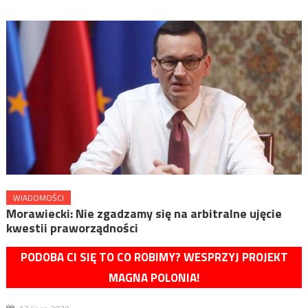
WIADOMOŚCI
Morawiecki: Nie zgadzamy się na arbitralne ujęcie
kwestii praworządności
PODOBA CI SIĘ TO CO ROBIMY? WESPRZYJ PROJEKT
MAGNA POLONIA!