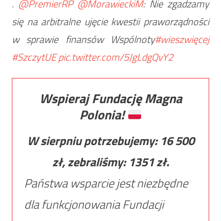
.
@PremierRP
@MorawieckiM
: Nie zgadzamy
się na arbitralne ujęcie kwestii praworządności
w sprawie finansów Wspólnoty
#wieszwięcej
#SzczytUE
pic.twitter.com/5JgLdgQvY2
Wspieraj Fundację Magna
Polonia!
W sierpniu potrzebujemy:
16 500
zł, zebraliśmy:
1351
zł.
Państwa wsparcie jest niezbędne
dla funkcjonowania Fundacji