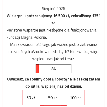
Sierpień 2026
W sierpniu potrzebujemy:
16 500
zł, zebraliśmy:
1351
zł.
Państwa wsparcie jest niezbędne dla funkcjonowania
Fundacji Magna Polonia.
Masz świadomość tego jak ważne jest przetrwanie
niezależnych ośrodków medialnych? Nie zwlekaj więc,
wspieraj nas już od teraz.
8%
Uważasz, że robimy dobrą robotę? Nie czekaj zatem
do jutra, wspieraj nas od dzisiaj.
30 zł
50 zł
100 zł