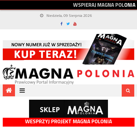
W
S
P
I
E
R
A
J
M
A
G
N
A
P
O
L
O
N
I
A
Niedziela, 09 Sierpnia 2026
WESPRZYJ PROJEKT MAGNA POLONIA