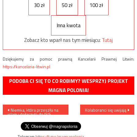
30 zł
50 zł
100 zł
Inna kwota
Zobacz kto wparł nas tym miesiącu:
Tutaj
Dziękujemy za pomoc prawną Kancelarii Prawnej Litwin:
https://kancelaria-litwin.pl
PODOBA CI SIĘ TO CO ROBIMY? WESPRZYJ PROJEKT
MAGNA POLONIA!
Nawigacja
Niemka, która przeszła na
Kolaboranci się uwijają
islam i dołączyła do ISIS,
wpisu
usłyszała wyrok
Telegram
https://t.me/magnapolonia