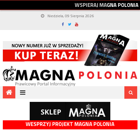
W
S
P
I
E
R
A
J
M
A
G
N
A
P
O
L
O
N
I
A
Niedziela, 09 Sierpnia 2026
WESPRZYJ PROJEKT MAGNA POLONIA