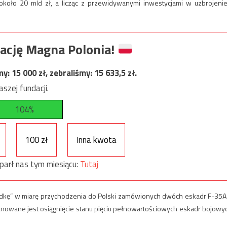
koło 20 mld zł, a licząc z przewidywanymi inwestycjami w uzbrojenie
ację Magna Polonia!
my:
15 000
zł, zebraliśmy:
15 633,5
zł.
szej fundacji.
104%
100 zł
Inna kwota
parł nas tym miesiącu:
Tutaj
adkę” w miarę przychodzenia do Polski zamówionych dwóch eskadr F-35A
planowane jest osiągnięcie stanu pięciu pełnowartościowych eskadr bojowy