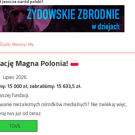
t jeszcze naród polski?
ację Magna Polonia!
Lipiec 2026
my:
15 000
zł, zebraliśmy:
15 633,5
zł.
szej fundacji.
anie niezależnych ośrodków medialnych? Nie zwlekaj więc,
raj nas już od teraz.
104%