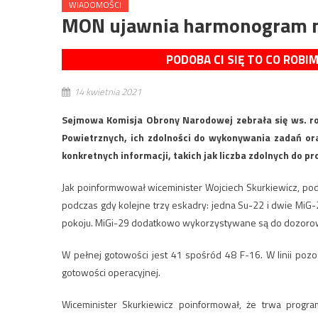
WIADOMOŚCI
MON ujawnia harmonogram mo
PODOBA CI SIĘ TO CO ROBI
14 kwietnia 2021
Sejmowa Komisja Obrony Narodowej zebrała się ws. ro
Powietrznych, ich zdolności do wykonywania zadań ora
konkretnych informacji, takich jak liczba zdolnych do 
Jak poinformwował wiceminister Wojciech Skurkiewicz, p
podczas gdy kolejne trzy eskadry: jedna Su-22 i dwie MiG-2
pokoju. MiGi-29 dodatkowo wykorzystywane są do dozorowan
W pełnej gotowości jest 41 spośród 48 F-16. W linii pozo
gotowości operacyjnej.
Wiceminister Skurkiewicz poinformował, że trwa progr