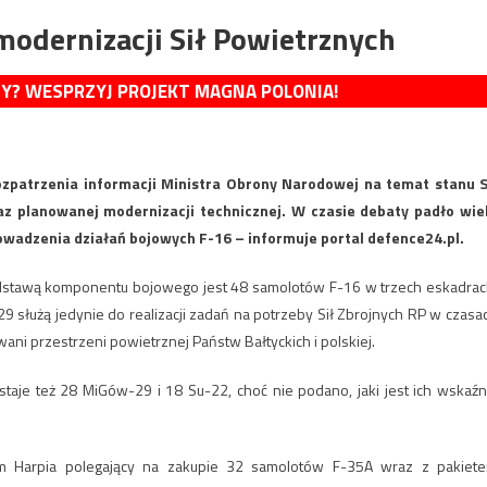
dernizacji Sił Powietrznych
MY? WESPRZYJ PROJEKT MAGNA POLONIA!
zpatrzenia informacji Ministra Obrony Narodowej na temat stanu S
z planowanej modernizacji technicznej. W czasie debaty padło wie
prowadzenia działań bojowych F-16 – informuje portal defence24.pl.
odstawą komponentu bojowego jest 48 samolotów F-16 w trzech eskadrac
9 służą jedynie do realizacji zadań na potrzeby Sił Zbrojnych RP w czasa
i przestrzeni powietrznej Państw Bałtyckich i polskiej.
staje też 28 MiGów-29 i 18 Su-22, choć nie podano, jaki jest ich wskaźn
am Harpia polegający na zakupie 32 samolotów F-35A wraz z pakiet