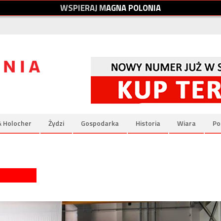
W
S
P
I
E
R
A
J
M
A
G
N
A
P
O
L
O
N
I
A
& Holocher
Żydzi
Gospodarka
Historia
Wiara
Po