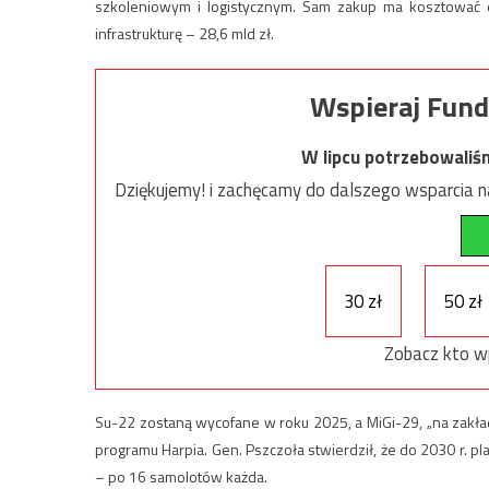
szkoleniowym i logistycznym. Sam zakup ma kosztować o
infrastrukturę – 28,6 mld zł.
Wspieraj Fund
W lipcu potrzebowaliś
Dziękujemy! i zachęcamy do dalszego wsparcia na
30 zł
50 zł
Zobacz kto w
Su-22 zostaną wycofane w roku 2025, a MiGi-29, „na zakł
programu Harpia. Gen. Pszczoła stwierdził, że do 2030 r. 
– po 16 samolotów każda.