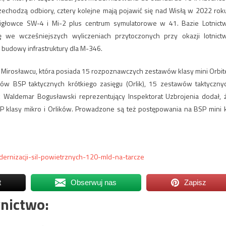
rzechodzą odbiory, cztery kolejne mają pojawić się nad Wisłą w 2022 roku
głowce SW-4 i Mi-2 plus centrum symulatorowe w 41. Bazie Lotnict
ę we wcześniejszych wyliczeniach przytoczonych przy okazji lotnict
 budowy infrastruktury dla M-346.
 Mirosławcu, która posiada 15 rozpoznawczych zestawów klasy mini Orbit
ów BSP taktycznych krótkiego zasięgu (Orlik), 15 zestawów taktyczny
Płk Waldemar Bogusławski reprezentujący Inspektorat Uzbrojenia dodał, 
klasy mikro i Orlików. Prowadzone są też postępowania na BSP mini k
rnizacji-sil-powietrznych-120-mld-na-tarcze
t
Obserwuj nas
Zapisz
nictwo: