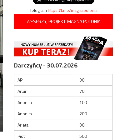
Telegram
https://t.me/magnapolonia
WESPRZYJ PROJEKT MAGNA POLONIA
Darczyńcy - 30.07.2026
AP
30
Artur
70
Anonim
100
Anonim
200
Arleta
90
Piotr
500