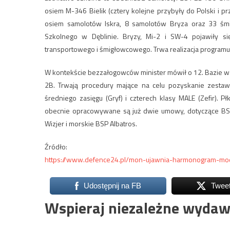
osiem M-346 Bielik (cztery kolejne przybyły do Polski i p
osiem samolotów Iskra, 8 samolotów Bryza oraz 33 śmi
Szkolnego w Dęblinie. Bryzy, Mi-2 i SW-4 pojawiły si
transportowego i śmigłowcowego. Trwa realizacja programu
W kontekście bezzałogowców minister mówił o 12. Bazie w
2B. Trwają procedury mające na celu pozyskanie zestaw
średniego zasięgu (Gryf) i czterech klasy MALE (Zefir). 
obecnie opracowywane są już dwie umowy, dotyczące BSP 
Wizjer i morskie BSP Albatros.
Źródło:
https://www.defence24.pl/mon-ujawnia-harmonogram-mode
Udostępnij na FB
Twee
Wspieraj niezależne wydaw