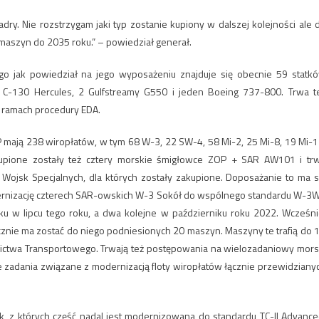
ry. Nie rozstrzygam jaki typ zostanie kupiony w dalszej kolejności ale 
maszyn do 2035 roku.” – powiedział generał.
ego jak powiedział na jego wyposażeniu znajduje się obecnie 59 statk
C-130 Hercules, 2 Gulfstreamy G550 i jeden Boeing 737-800. Trwa t
 ramach procedury EDA.
P mają 238 wiropłatów, w tym 68 W-3, 22 SW-4, 58 Mi-2, 25 Mi-8, 19 Mi-1
kupione zostały też cztery morskie śmigłowce ZOP + SAR AW101 i tr
ojsk Specjalnych, dla których zostały zakupione. Doposażanie to ma s
dernizację czterech SAR-owskich W-3 Sokół do wspólnego standardu W-3
 w lipcu tego roku, a dwa kolejne w październiku roku 2022. Wcześni
nie ma zostać do niego podniesionych 20 maszyn. Maszyny te trafią do 1.
ictwa Transportowego. Trwają też postępowania na wielozadaniowy mors
e zadania związane z modernizacją floty wiropłatów łącznie przewidziany
k, z których część nadal jest modernizowana do standardu TC-II Advance