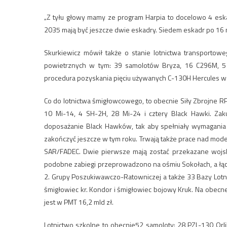
„Z tyłu głowy mamy ze program Harpia to docelowo 4 eskad
2035 mają być jeszcze dwie eskadry. Siedem eskadr po 16 
Skurkiewicz mówił także o stanie lotnictwa transportow
powietrznych w tym: 39 samolotów Bryza, 16 C296M, 5 
procedura pozyskania pięciu używanych C-130H Hercules w
Co do lotnictwa śmigłowcowego, to obecnie Siły Zbrojne R
10 Mi-14, 4 SH-2H, 28 Mi-24 i cztery Black Hawki. Za
doposażanie Black Hawków, tak aby spełniały wymagania W
zakończyć jeszcze w tym roku. Trwają także prace nad mo
SAR/FADEC. Dwie pierwsze mają zostać przekazane wojsku
podobne zabiegi przeprowadzono na ośmiu Sokołach, a łącz
2. Grupy Poszukiwawczo-Ratowniczej a także 33 Bazy Lotn
śmigłowiec kr. Kondor i śmigłowiec bojowy Kruk. Na obecn
jest w PMT 16,2 mld zł.
Lotnictwo szkolne to obecnie52 samoloty: 28 PZL-130 Orli