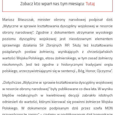
Zobacz kto wparł nas tym miesiącu:
Tutaj
Mariusz Błaszczak, minister obrony narodowej podpisał dziś
„Wytyczne w sprawie kształtowania dyscypliny wojskowej w resorcie
obrony narodowej”. Zgodnie z dokumentem utrzymanie wysokiego
poziomu dyscypliny wojskowej jest nieodzownym elementem
sprawnego działania Sił Zbrojnych RP. Służy też kształtowaniu
pożądanych postaw żołnierzy, wynikających z chrześcijańskich
wartości Wojska Polskiego, etosu żołnierskiego, w tym zasad żołnierzy
niezłomnych. Jest też zgodne z historycznymi tradycjami oręża
polskiego, urzeczywistniającymi się w sentencji „ Bóg, Honor, Ojczyzna”.
„Dotychczas „Wytyczne w sprawie kształtowania dyscypliny wojskowej
w resorcie obrony narodowej” były publikowane co dwa lata. W wyniku
błędów redakcyjnych w kwietniowej decyzji zabrakło istotnych
odniesień do wartości, którymi kierować się powinni żołnierze Wojska
Polskiego. W dokumencie podpisanym dziś przez szefa MON
przywrócono te zapisy” – czytamy w opublikowanym dziś komunikacie