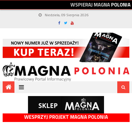
W
S
P
I
E
R
A
J
M
A
G
N
A
P
O
L
O
N
I
A
Niedziela, 09 Sierpnia 2026
WESPRZYJ PROJEKT MAGNA POLONIA