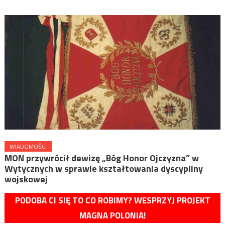
WIADOMOŚCI
MON przywrócił dewizę „Bóg Honor Ojczyzna” w
Wytycznych w sprawie kształtowania dyscypliny
wojskowej
PODOBA CI SIĘ TO CO ROBIMY? WESPRZYJ PROJEKT
MAGNA POLONIA!