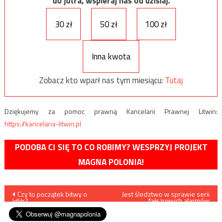
do jutra, wspieraj nas od dzisiaj.
30 zł
50 zł
100 zł
Inna kwota
Zobacz kto wparł nas tym miesiącu:
Tutaj
Dziękujemy za pomoc prawną Kancelarii Prawnej Litwin:
https://kancelaria-litwin.pl
PODOBA CI SIĘ TO CO ROBIMY? WESPRZYJ PROJEKT
MAGNA POLONIA!
Nawigacja
Czy to początek bitwy o
Jest śledztwo w sprawie serii
fałszywych alarmów
Idlib?
bombowych podczas matur
wpisu