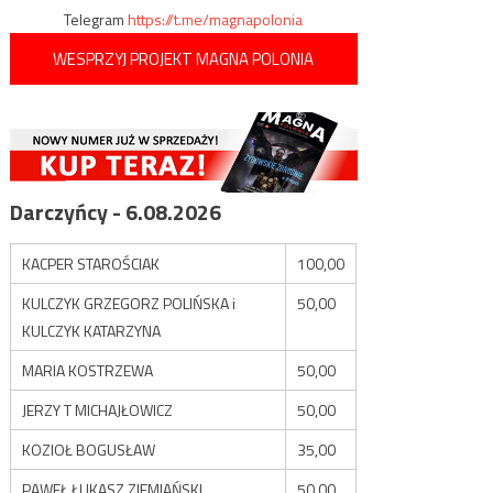
Telegram
https://t.me/magnapolonia
WESPRZYJ PROJEKT MAGNA POLONIA
Darczyńcy - 6.08.2026
KACPER STAROŚCIAK
100,00
KULCZYK GRZEGORZ POLIŃSKA i
50,00
KULCZYK KATARZYNA
MARIA KOSTRZEWA
50,00
JERZY T MICHAJŁOWICZ
50,00
KOZIOŁ BOGUSŁAW
35,00
PAWEŁ ŁUKASZ ZIEMIAŃSKI
50,00