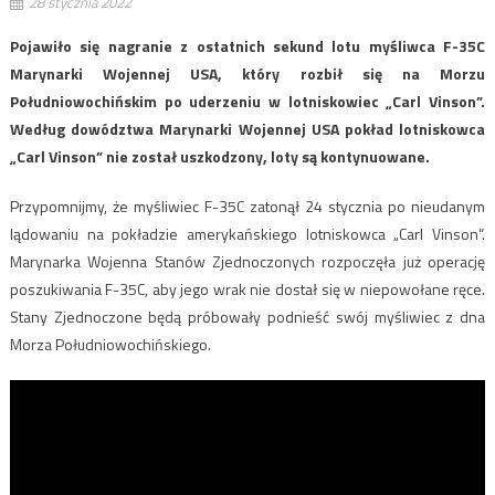
28 stycznia 2022
Pojawiło się nagranie z ostatnich sekund lotu myśliwca F-35C
Marynarki Wojennej USA, który rozbił się na Morzu
Południowochińskim po uderzeniu w lotniskowiec „Carl Vinson”.
Według dowództwa Marynarki Wojennej USA pokład lotniskowca
„Carl Vinson” nie został uszkodzony, loty są kontynuowane.
Przypomnijmy, że myśliwiec F-35C zatonął 24 stycznia po nieudanym
lądowaniu na pokładzie amerykańskiego lotniskowca „Carl Vinson”.
Marynarka Wojenna Stanów Zjednoczonych rozpoczęła już operację
poszukiwania F-35C, aby jego wrak nie dostał się w niepowołane ręce.
Stany Zjednoczone będą próbowały podnieść swój myśliwiec z dna
Morza Południowochińskiego.