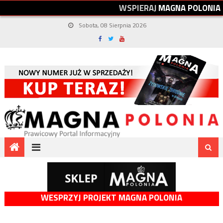
W
S
P
I
E
R
A
J
M
A
G
N
A
P
O
L
O
N
I
A
Sobota, 08 Sierpnia 2026
WESPRZYJ PROJEKT MAGNA POLONIA