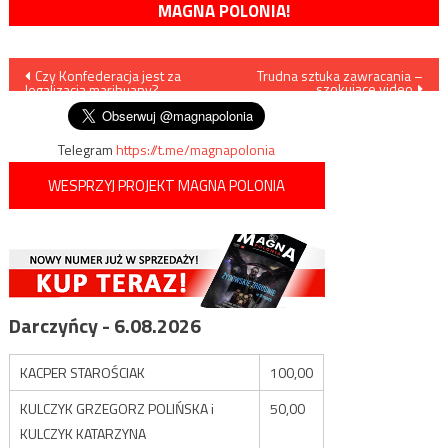
MAGNA POLONIA!
Nawigacja
Czy Konfederacja jest za
Trudna sztuka zawracania –
szokujące video
legalizacją marihuany?
wpisu
Telegram
https://t.me/magnapolonia
WESPRZYJ PROJEKT MAGNA POLONIA
Darczyńcy - 6.08.2026
KACPER STAROŚCIAK
100,00
KULCZYK GRZEGORZ POLIŃSKA i
50,00
KULCZYK KATARZYNA