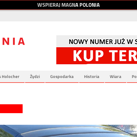
W
S
P
I
E
R
A
J
M
A
G
N
A
P
O
L
O
N
I
A
& Holocher
Żydzi
Gospodarka
Historia
Wiara
Po