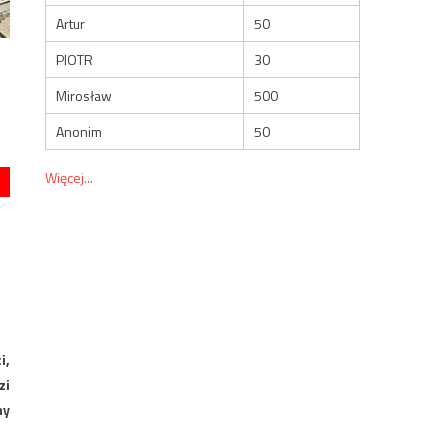
Artur
50
PIOTR
30
Mirosław
500
Anonim
50
Więcej...
i,
zi
ny