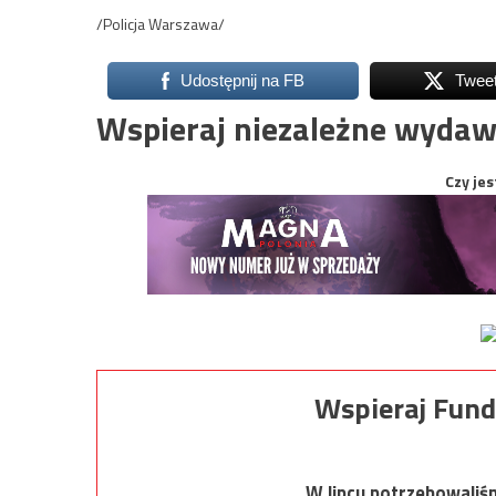
/Policja Warszawa/
Udostępnij na FB
Twee
Wspieraj niezależne wydaw
Czy jes
Wspieraj Fund
W lipcu potrzebowaliś