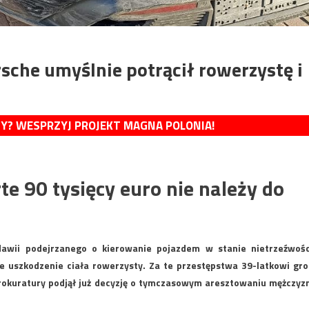
che umyślnie potrącił rowerzystę i
MY? WESPRZYJ PROJEKT MAGNA POLONIA!
te 90 tysięcy euro nie należy do
dawii podejrzanego o kierowanie pojazdem w stanie nietrzeźwośc
e uszkodzenie ciała rowerzysty. Za te przestępstwa 39-latkowi gro
prokuratury podjął już decyzję o tymczasowym aresztowaniu mężczyz