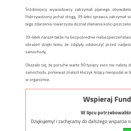
Śródmiejscy wywiadowcy zatrzymali pijanego obywatela
Pokrzywdzony jechał drogą, 39-letni sprawca zatrzymał się
tego zdarzenia rowerzysta doznał złamania kości piszczelo
39-latek naraził także na bezpośrednie niebezpieczeństwo u
obrażeń dzięki temu, że zdążyły odskoczyć przed nadjeż
samochody.
Okazało się, że porsche warte 90 tysięcy euro nie należy 
samochodu, ponieważ znalazł kluczyk leżący nieopodal w tr
w organizmie.
Wspieraj Fund
W lipcu potrzebowaliś
Dziękujemy! i zachęcamy do dalszego wsparcia na