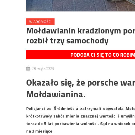
WIADOMOŚCI
Mołdawianin kradzionym pors
rozbił trzy samochody
PODOBA CI SIĘ TO CO ROBI
18 maja 2023
Okazało się, że porsche war
Mołdawianina.
Policjanci ze Śródmieścia zatrzymali obywatela Moł
krótkotrwały zabór mienia znacznej wartości i umyśln
teraz do 5 lat pozbawienia wolności. Sąd na wniosek 
na 3 miesiące.