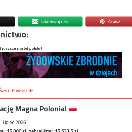
t
Obserwuj nas
Zapisz
nictwo:
t jeszcze naród polski?
ację Magna Polonia!
Lipiec 2026
my:
15 000
zł, zebraliśmy:
15 633,5
zł.