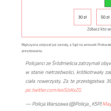
30 zł
50 zł
Zobacz kto w
Mężczyzna usłyszał już zarzuty, a Sąd na wniosek Prokur
aresztowaniu.
Policjanci ze Śródmieścia zatrzymali ob
w stanie nietrzeźwości, krótkotrwały za
ciała rowerzysty. Za te przestępstwa 39
pic.twitter.com/eoiSJsKxZG
— Policja Warszawa (@Policja_KSP)
May