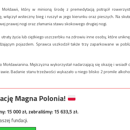
 Mołdawii, który w minioną środę z premedytacją potrącił rowerzyst
, włączył wsteczny bieg i ruszył w jego kierunku oraz pieszych. Na skut
wej prawej nogi oraz złamania stawu skokowego drugiej nogi.
traty życia lub ciężkiego uszczerbku na zdrowiu inne osoby, które uniknę
dżającym pojazdem. Sprawca uszkodził także trzy zaparkowane w pobli
do Mołdawianina. Mężczyzna wykorzystał nadarzającą się okazję i wsiadł 
awie. Badanie stanu trzeźwości wykazało u niego blisko 2 promile alkoho
ację Magna Polonia!
my:
15 000
zł, zebraliśmy:
15 633,5
zł.
szej fundacji.