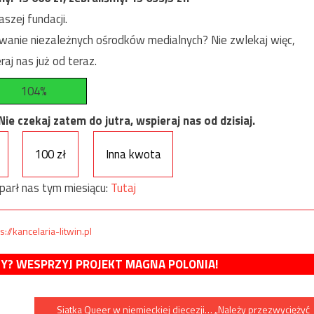
szej fundacji.
anie niezależnych ośrodków medialnych? Nie zwlekaj więc,
raj nas już od teraz.
104%
e czekaj zatem do jutra, wspieraj nas od dzisiaj.
100 zł
Inna kwota
parł nas tym miesiącu:
Tutaj
s://kancelaria-litwin.pl
MY? WESPRZYJ PROJEKT MAGNA POLONIA!
Siatka Queer w niemieckiej diecezji… „Należy przezwyciężyć