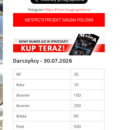
Telegram
https://t.me/magnapolonia
WESPRZYJ PROJEKT MAGNA POLONIA
Darczyńcy - 30.07.2026
AP
30
Artur
70
Anonim
100
Anonim
200
Arleta
90
Piotr
500