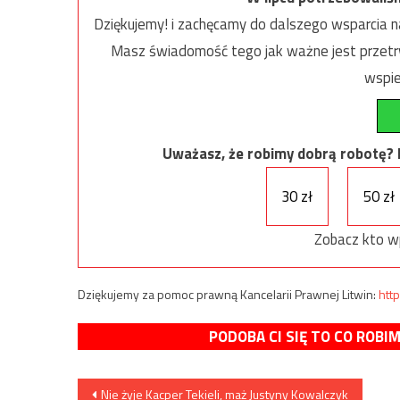
Dziękujemy! i zachęcamy do dalszego wsparcia na
Masz świadomość tego jak ważne jest przetrw
wspie
Uważasz, że robimy dobrą robotę? Ni
30 zł
50 zł
Zobacz kto w
Dziękujemy za pomoc prawną Kancelarii Prawnej Litwin:
http
PODOBA CI SIĘ TO CO ROBI
Nawigacja
Nie żyje Kacper Tekieli, maż Justyny Kowalczyk