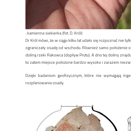
. kamienna siekierka (fot. D. Król)
Dr Król mówi, że w ciągu kilku lat udało się rozpoznać nie ty
ograniczały osadę od wschodu. Również samo położenie os
doliną rzeki Rakowca (dopływ Prutu). A dno tej doliny znaj
to zatem miejsce położone bardzo wysoko i zarazem niezw
Dzięki badaniom geofizycznym, które nie wymagają inger
rozplanowania osady.