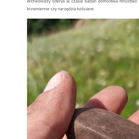
Archeolodzy odkryli w czasie badań domostwa mnóstwo za
krzemienne czy narzędzia kościane.