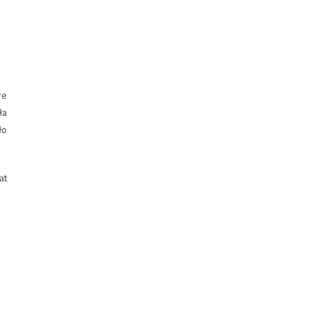
re
ła
ło
at