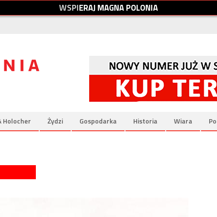
W
S
P
I
E
R
A
J
M
A
G
N
A
P
O
L
O
N
I
A
& Holocher
Żydzi
Gospodarka
Historia
Wiara
Po