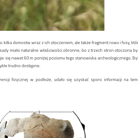
lko kilka domostw wraz z ich otoczeniem, ale także fragment rowu i fosy, któ
ady miało naturalne właściwości obronne, bo z trzech stron otoczona by
duje się nawet 60 m poniżej poziomu tego stanowiska archeologicznego. By
ykle trudno dostępne.
encji fizycznej w podłoże, udało się uzyskać sporo informacji na tem