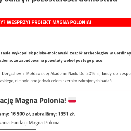
MY? WESPRZYJ PROJEKT MAGNA POLONIA!
 czasie wykopalisk polsko-mołdawski zespół archeologów w Gordineş
adomo, że zabudowania powstały wokół pustego placu.
n Dergachev z Mołdawskiej Akademii Nauk. Do 2016 r., kiedy do zespo
skiego, nie było ono jednak celem szeroko zakrojonych badań.
ację Magna Polonia!
jemy:
16 500
zł, zebraliśmy:
1351
zł.
ania Fundacji Magna Polonia.