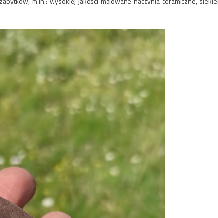
bytków, m.in.: wysokiej jakości malowane naczynia ceramiczne, siekie