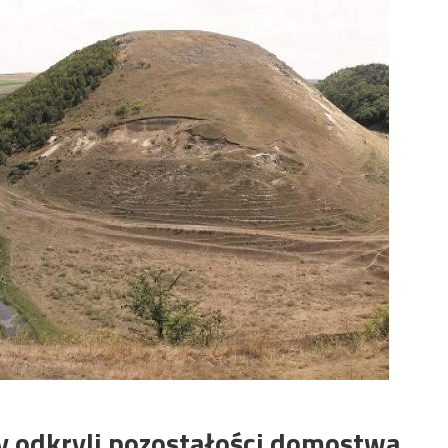
y odkryli pozostałości domostwa