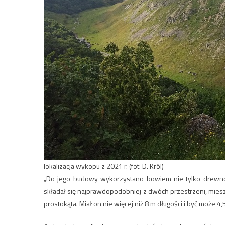
lokalizacja wykopu z 2021 r. (fot. D. Król)
„Do jego budowy wykorzystano bowiem nie tylko drewno 
składał się najprawdopodobniej z dwóch przestrzeni, mies
prostokąta. Miał on nie więcej niż 8 m długości i być może 4