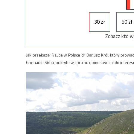
30 zł
50 zł
Zobacz kto w
Jak przekazał Nauce w Polsce dr Dariusz Król, który prowad
Ghenadie Sîrbu, odkryte w lipcu br. domostwo miało interesuj