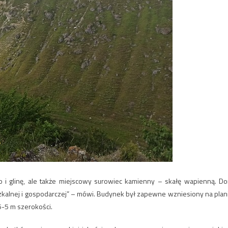
i glinę, ale także miejscowy surowiec kamienny – skałę wapienną. D
zkalnej i gospodarczej” – mówi. Budynek był zapewne wzniesiony na plan
,5-5 m szerokości.