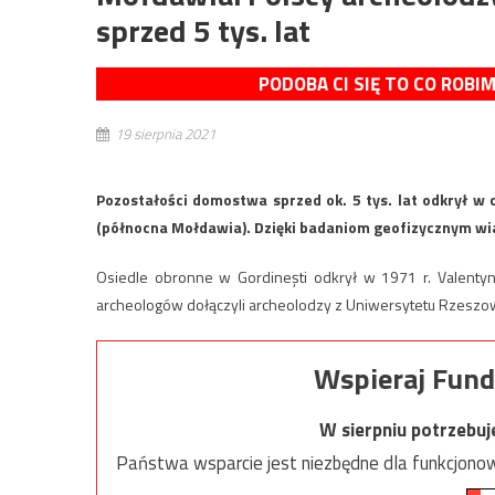
sprzed 5 tys. lat
PODOBA CI SIĘ TO CO ROBI
19 sierpnia 2021
Pozostałości domostwa sprzed ok. 5 tys. lat odkrył w
(północna Mołdawia). Dzięki badaniom geofizycznym wi
Osiedle obronne w Gordineşti odkrył w 1971 r. Valenty
archeologów dołączyli archeolodzy z Uniwersytetu Rzeszow
Wspieraj Fund
W sierpniu potrzebu
Państwa wsparcie jest niezbędne dla funkcjonow