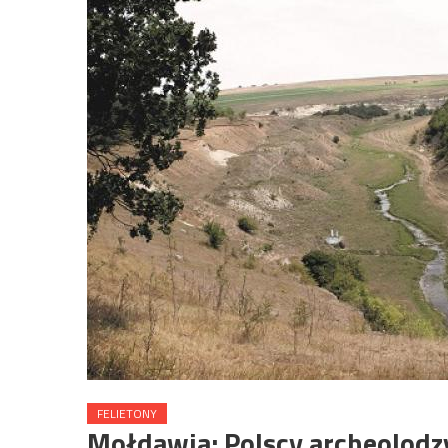
FELIETONY
Mołdawia: Polscy archeolodz