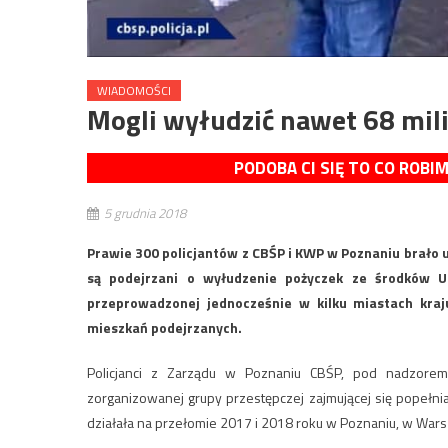
WIADOMOŚCI
Mogli wyłudzić nawet 68 mil
PODOBA CI SIĘ TO CO ROBI
5 grudnia 2018
Prawie 300 policjantów z CBŚP i KWP w Poznaniu brało u
są podejrzani o wyłudzenie pożyczek ze środków Un
przeprowadzonej jednocześnie w kilku miastach kra
mieszkań podejrzanych.
Policjanci z Zarządu w Poznaniu CBŚP, pod nadzore
zorganizowanej grupy przestępczej zajmującej się popełni
działała na przełomie 2017 i 2018 roku w Poznaniu, w Warsz