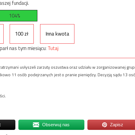
szej fundacji.
104%
100 zł
Inna kwota
parł nas tym miesiącu:
Tutaj
rzymani usłyszeli zarzuty oszustwa oraz udziału w zorganizowanej grup
tkowo 11 osób podejrzanych jest o pranie pieniędzy. Decyzją sądu 13 os
ci.
t
Obserwuj nas
Zapisz