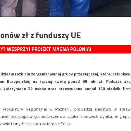
ionów zł z funduszy UE
MY? WESPRZYJ PROJEKT MAGNA POLONIA!
dział w rozbiciu zorganizowanej grupy przestępczej, której członkow
ii Europejskiej na łączną kwotę ponad 68 mln zł. Podczas akcj
ju zatrzymano 22 osoby oraz przeszukano ponad 120 siedzib firm
m Prokuratury Regionalnej w Poznaniu prowadzą śledztwo w spraw
aniem przestępstw gospodarczych. Z ustaleń śledczych wynika, że grupa 
awie i innych miastach na terenie Polski.