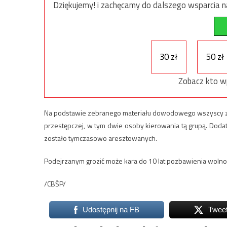
Dziękujemy! i zachęcamy do dalszego wsparcia na
30 zł
50 zł
Zobacz kto w
Na podstawie zebranego materiału dowodowego wszyscy zat
przestępczej, w tym dwie osoby kierowania tą grupą. Doda
zostało tymczasowo aresztowanych.
Podejrzanym grozić może kara do 10 lat pozbawienia wolnoś
/CBŚP/
Udostępnij na FB
Twee