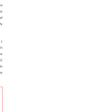
ia
je
ał
ły
 z
ch
ne
ść
ki
ie