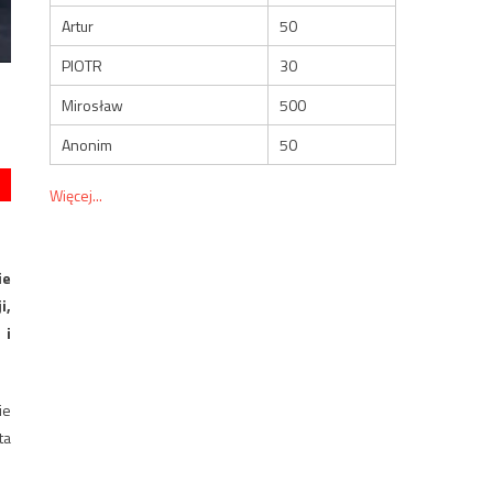
Artur
50
PIOTR
30
Mirosław
500
Anonim
50
Więcej...
ie
i,
 i
ie
ta