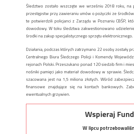
Śledztwo zostało wszczęte we wrześniu 2018 roku, na po
przestępstw przy zawieraniu umów o pożyczki ze środków Un
te potwierdzili policjanci z Zarządu w Poznaniu CBŚP, któ
dowodowy. W toku śledztwa zakwestionowano udzielenie 
środki na zakup specjalistycznego sprzętu elektronicznego.
Działania, podczas których zatrzymano 22 osoby zostały 
Centralnego Biura Śledczego Policji i Komendy Wojewódzk
rejonach Polski. Przeszukano ponad 120 siedzib firm i mi
nośniki pamięci jako materiał dowodowy w sprawie. Śledc
szacowana jest na 1,5 miliona złotych. Wśród zabezpiec
finansowe znajdujące się na kontach bankowych. Zab
ewentualnych grzywien.
Wspieraj Fund
W lipcu potrzebowaliś