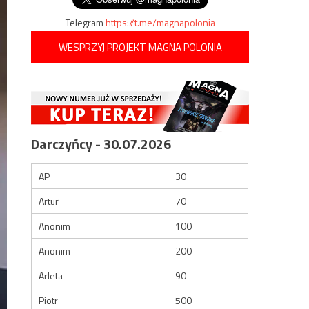
Telegram
https://t.me/magnapolonia
WESPRZYJ PROJEKT MAGNA POLONIA
Darczyńcy - 30.07.2026
AP
30
Artur
70
Anonim
100
Anonim
200
Arleta
90
Piotr
500