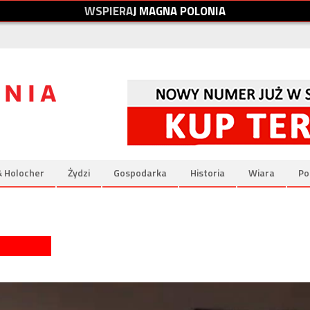
W
S
P
I
E
R
A
J
M
A
G
N
A
P
O
L
O
N
I
A
& Holocher
Żydzi
Gospodarka
Historia
Wiara
Po