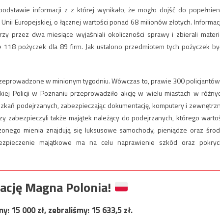
dstawie informacji z z której wynikało, że mogło dojść do popełnien
ii Europejskiej, o łącznej wartości ponad 68 milionów złotych. Informac
rzy przez dwa miesiące wyjaśniali okoliczności sprawy i zbierali materi
118 pożyczek dla 89 firm. Jak ustalono przedmiotem tych pożyczek by
przeprowadzone w minionym tygodniu. Wówczas to, prawie 300 policjantów
iej Policji w Poznaniu przeprowadziło akcję w wielu miastach w różny
eszkań podejrzanych, zabezpieczając dokumentację, komputery i zewnętrz
zy zabezpieczyli także majątek należący do podejrzanych, którego warto
zonego mienia znajdują się luksusowe samochody, pieniądze oraz środ
ezpieczenie majątkowe ma na celu naprawienie szkód oraz pokryc
ację Magna Polonia!
my:
15 000
zł, zebraliśmy:
15 633,5
zł.