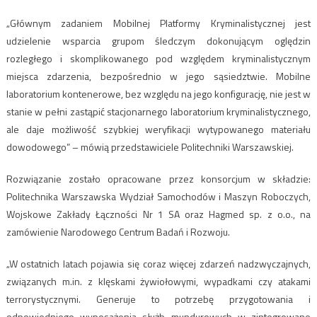
„Głównym zadaniem Mobilnej Platformy Kryminalistycznej jest
udzielenie wsparcia grupom śledczym dokonującym oględzin
rozległego i skomplikowanego pod względem kryminalistycznym
miejsca zdarzenia, bezpośrednio w jego sąsiedztwie. Mobilne
laboratorium kontenerowe, bez względu na jego konfigurację, nie jest w
stanie w pełni zastąpić stacjonarnego laboratorium kryminalistycznego,
ale daje możliwość szybkiej weryfikacji wytypowanego materiału
dowodowego” – mówią przedstawiciele Politechniki Warszawskiej.
Rozwiązanie zostało opracowane przez konsorcjum w składzie:
Politechnika Warszawska Wydział Samochodów i Maszyn Roboczych,
Wojskowe Zakłady Łączności Nr 1 SA oraz Hagmed sp. z o.o., na
zamówienie Narodowego Centrum Badań i Rozwoju.
„W ostatnich latach pojawia się coraz więcej zdarzeń nadzwyczajnych,
związanych m.in. z klęskami żywiołowymi, wypadkami czy atakami
terrorystycznymi. Generuje to potrzebę przygotowania i
odpowiedniego wyposażenia służb mundurowych w zintegrowane