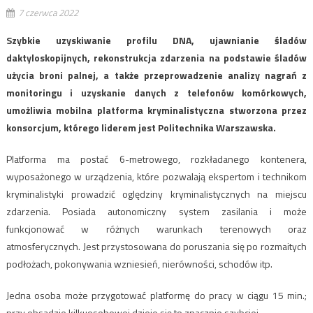
7 czerwca 2022
Szybkie uzyskiwanie profilu DNA, ujawnianie śladów
daktyloskopijnych, rekonstrukcja zdarzenia na podstawie śladów
użycia broni palnej, a także przeprowadzenie analizy nagrań z
monitoringu i uzyskanie danych z telefonów komórkowych,
umożliwia mobilna platforma kryminalistyczna stworzona przez
konsorcjum, którego liderem jest Politechnika Warszawska.
Platforma ma postać 6-metrowego, rozkładanego kontenera,
wyposażonego w urządzenia, które pozwalają ekspertom i technikom
kryminalistyki prowadzić oględziny kryminalistycznych na miejscu
zdarzenia. Posiada autonomiczny system zasilania i może
funkcjonować w różnych warunkach terenowych oraz
atmosferycznych. Jest przystosowana do poruszania się po rozmaitych
podłożach, pokonywania wzniesień, nierówności, schodów itp.
Jedna osoba może przygotować platformę do pracy w ciągu 15 min.;
przy obsadzie kilkuosobowej dzieje się to znacznie szybciej.