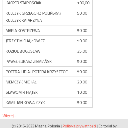
KACPER STAROŚCIAK
100,00
KULCZYK GRZEGORZ POLIŃSKA i
50,00
KULCZYK KATARZYNA
MARIA KOSTRZEWA
50,00
JERZY T MICHAJŁOWICZ
50,00
KOZIOŁ BOGUSŁAW
35,00
PAWEŁ ŁUKASZ ZIEMIAŃSKI
50,00
POTERA LIDIA i POTERA KRZYSZTOF
50,00
NIEMCZYK MICHAŁ
20,00
SŁAWOMIR PIĄTEK
10,00
KAMIL JAN KOWALCZYK
50,00
Więcej...
(c) 2016-2023 Magna Polonia
|
Polityka prywatności
|
Editorial by