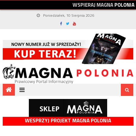
W
S
P
I
E
R
A
J
M
A
G
N
A
P
O
L
O
N
I
A
Poniedziałek, 10 Sierpnia 2026
WESPRZYJ PROJEKT MAGNA POLONIA