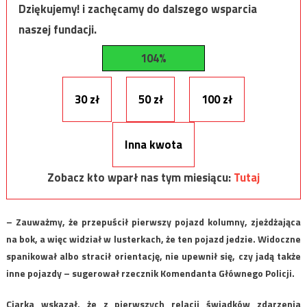
Dziękujemy! i zachęcamy do dalszego wsparcia
naszej fundacji.
104%
30 zł
50 zł
100 zł
Inna kwota
Zobacz kto wparł nas tym miesiącu:
Tutaj
– Zauważmy, że przepuścił pierwszy pojazd kolumny, zjeżdżająca
na bok, a więc widział w lusterkach, że ten pojazd jedzie. Widoczne
spanikował albo stracił orientację, nie upewnił się, czy jadą także
inne pojazdy – sugerował rzecznik Komendanta Głównego Policji.
Ciarka wskazał, że z pierwszych relacji świadków zdarzenia