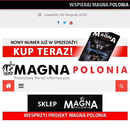
W
S
P
I
E
R
A
J
M
A
G
N
A
P
O
L
O
N
I
A
Czwartek, 06 Sierpnia 2026
WESPRZYJ PROJEKT MAGNA POLONIA