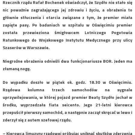
Rzecznik rządu Rafał Bochenek oświadczył, że Szydło nie stało się
nic poważnie zagrażającego jej zdrowiu i życiu, a obrażenia to
głównie stłuczenia i otarcia związane z tym, że premier miała
zapięte pasy. Po badaniach w szpitalu w Oświęcimiu premier
została przewieziona śmigłowcem Lotniczego Pogotowia
Ratunkowego do Wojskowego Instytutu Medycznego przy ulicy
Szaserów w Warszawie.
Niegroźne obrażenia odnieśli dwa funkcjonariusze BOR. Jeden ma
złamaną nogę.
Do wypadku doszło w piątek ok. godz. 18.30 w Oświęcimiu.
Rządowa kolumna trzech samochodów na sygnale
uprzywilejowania, w której pojazd premier Beaty Szydło jechał w
środku, wyprzedzała fiata seicento. Jego 21-letni kierowca
przepuścił pierwszy samochód, a następnie zaczął skręcać w lewo i
zderzył się z autem szefowej rządu.
– Kierowca limuzyny rządowej próbując uniknąć skutków zderzenia