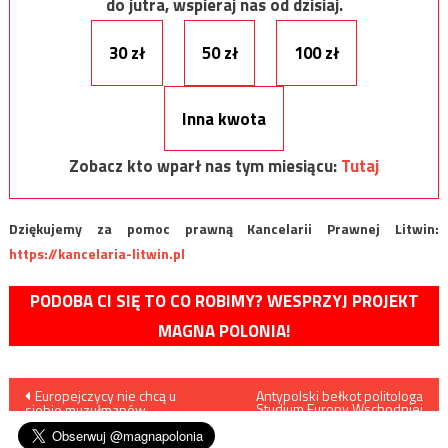
do jutra, wspieraj nas od dzisiaj.
30 zł
50 zł
100 zł
Inna kwota
Zobacz kto wparł nas tym miesiącu:
Tutaj
Dziękujemy za pomoc prawną Kancelarii Prawnej Litwin:
https://kancelaria-litwin.pl
PODOBA CI SIĘ TO CO ROBIMY? WESPRZYJ PROJEKT
MAGNA POLONIA!
Nawigacja
Europejczycy nie chcą u
Antypolski bełkot politologa
Studium Europy Wschodniej
siebie muzułmanów
Uniwersytetu
wpisu
Warszawskiego