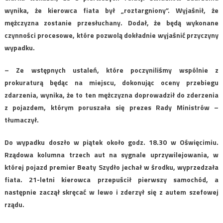
wynika, że kierowca fiata był „roztargniony”. Wyjaśnił, że
mężczyzna zostanie przesłuchany. Dodał, że będą wykonane
czynności procesowe, które pozwolą dokładnie wyjaśnić przyczyny
wypadku.
– Ze wstępnych ustaleń, które poczyniliśmy wspólnie z
prokuraturą będąc na miejscu, dokonując oceny przebiegu
zdarzenia, wynika, że to ten mężczyzna doprowadził do zderzenia
z pojazdem, którym poruszała się prezes Rady Ministrów –
tłumaczył.
Do wypadku doszło w piątek około godz. 18.30 w Oświęcimiu.
Rządowa kolumna trzech aut na sygnale uprzywilejowania, w
której pojazd premier Beaty Szydło jechał w środku, wyprzedzała
fiata. 21-letni kierowca przepuścił pierwszy samochód, a
następnie zaczął skręcać w lewo i zderzył się z autem szefowej
rządu.