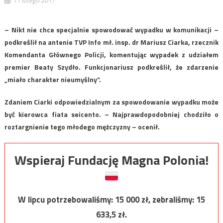
– Nikt nie chce specjalnie spowodować wypadku w komunikacji –
podkreślił na antenie TVP Info mł. insp. dr Mariusz Ciarka, rzecznik
Komendanta Głównego Policji, komentując wypadek z udziałem
premier Beaty Szydło. Funkcjonariusz podkreślił, że zdarzenie
„miało charakter nieumyślny”.
Zdaniem Ciarki odpowiedzialnym za spowodowanie wypadku może
być kierowca fiata seicento. – Najprawdopodobniej chodziło o
roztargnienie tego młodego mężczyzny – ocenił.
Wspieraj Fundację Magna Polonia!
W lipcu potrzebowaliśmy:
15 000
zł, zebraliśmy:
15
633,5
zł.