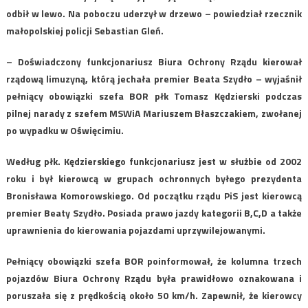
odbił w lewo. Na poboczu uderzył w drzewo – powiedział rzecznik
małopolskiej policji Sebastian Gleń.
– Doświadczony funkcjonariusz Biura Ochrony Rządu kierował
rządową limuzyną, którą jechała premier Beata Szydło – wyjaśnił
pełniący obowiązki szefa BOR płk Tomasz Kędzierski podczas
pilnej narady z szefem MSWiA Mariuszem Błaszczakiem, zwołanej
po wypadku w Oświęcimiu.
Według płk. Kędzierskiego funkcjonariusz jest w służbie od 2002
roku i był kierowcą w grupach ochronnych byłego prezydenta
Bronisława Komorowskiego. Od początku rządu PiS jest kierowcą
premier Beaty Szydło. Posiada prawo jazdy kategorii B,C,D a także
uprawnienia do kierowania pojazdami uprzywilejowanymi.
Pełniący obowiązki szefa BOR poinformował, że kolumna trzech
pojazdów Biura Ochrony Rządu była prawidłowo oznakowana i
poruszała się z prędkością około 50 km/h. Zapewnił, że kierowcy