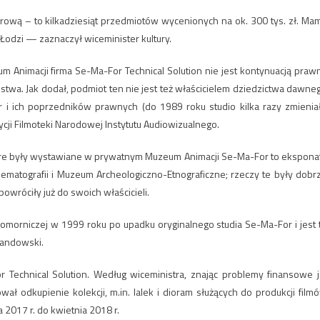
rową – to kilkadziesiąt przedmiotów wycenionych na ok. 300 tys. zł. Ma
odzi — zaznaczył wiceminister kultury.
Animacji firma Se-Ma-For Technical Solution nie jest kontynuacją praw
stwa. Jak dodał, podmiot ten nie jest też właścicielem dziedzictwa dawne
 i ich poprzedników prawnych (do 1989 roku studio kilka razy zmienia
cji Filmoteki Narodowej Instytutu Audiowizualnego.
óre były wystawiane w prywatnym Muzeum Animacji Se-Ma-For to ekspona
matografii i Muzeum Archeologiczno-Etnograficzne; rzeczy te były dobr
owróciły już do swoich właścicieli.
 komorniczej w 1999 roku po upadku oryginalnego studia Se-Ma-For i jest 
wandowski.
Technical Solution. Według wiceministra, znając problemy finansowe j
wał odkupienie kolekcji, m.in. lalek i dioram służących do produkcji film
2017 r. do kwietnia 2018 r.