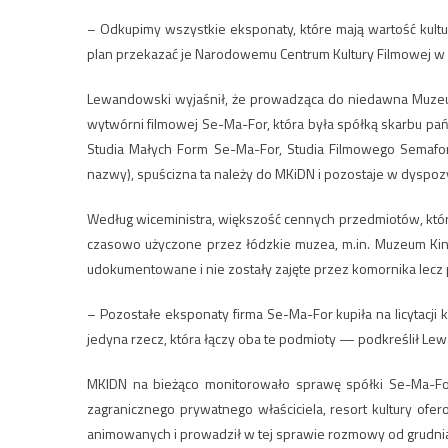
– Odkupimy wszystkie eksponaty, które mają wartość kultu
plan przekazać je Narodowemu Centrum Kultury Filmowej w Ł
Lewandowski wyjaśnił, że prowadząca do niedawna Muzeum 
wytwórni filmowej Se-Ma-For, która była spółką skarbu pań
Studia Małych Form Se-Ma-For, Studia Filmowego Semafor
nazwy), spuścizna ta należy do MKiDN i pozostaje w dyspozy
Według wiceministra, większość cennych przedmiotów, kt
czasowo użyczone przez łódzkie muzea, m.in. Muzeum Kine
udokumentowane i nie zostały zajęte przez komornika lecz p
– Pozostałe eksponaty firma Se-Ma-For kupiła na licytacji
jedyna rzecz, która łączy oba te podmioty — podkreślił Le
MKIDN na bieżąco monitorowało sprawę spółki Se-Ma-For 
zagranicznego prywatnego właściciela, resort kultury ofero
animowanych i prowadził w tej sprawie rozmowy od grudnia 