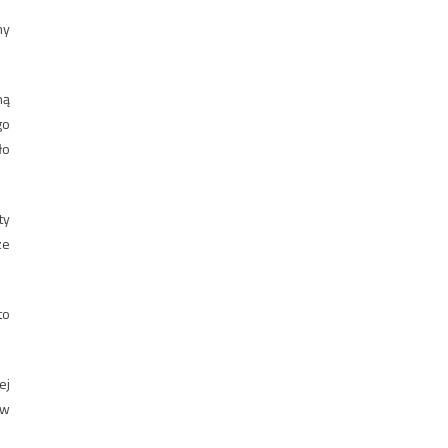
my
ną
go
ło
ty
ze
to
ej
ów