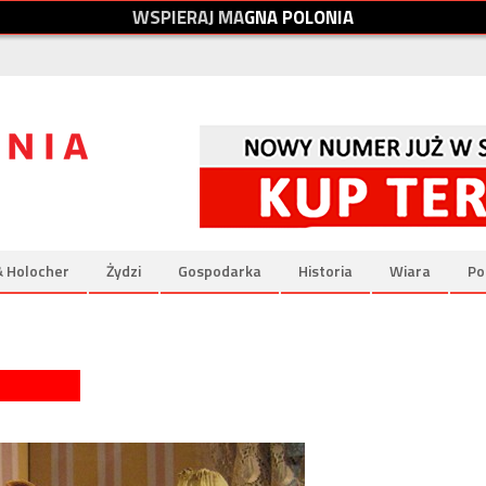
W
S
P
I
E
R
A
J
M
A
G
N
A
P
O
L
O
N
I
A
& Holocher
Żydzi
Gospodarka
Historia
Wiara
Po