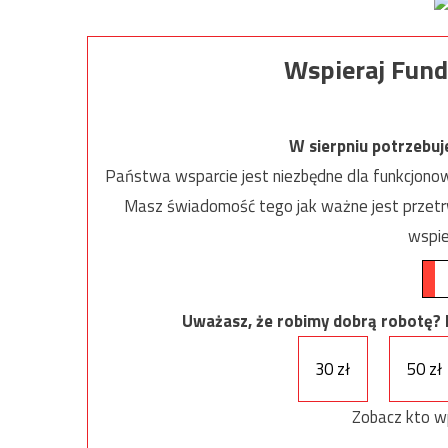
Wspieraj Fund
W sierpniu potrzebu
Państwa wsparcie jest niezbędne dla funkcjonow
Masz świadomość tego jak ważne jest przetrw
wspie
Uważasz, że robimy dobrą robotę? Ni
30 zł
50 zł
Zobacz kto w