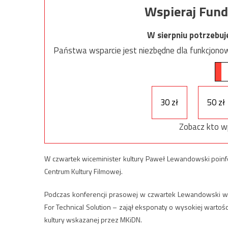
Wspieraj Fund
W sierpniu potrzebu
Państwa wsparcie jest niezbędne dla funkcjonow
30 zł
50 zł
Zobacz kto w
W czwartek wiceminister kultury Paweł Lewandowski poin
Centrum Kultury Filmowej.
Podczas konferencji prasowej w czwartek Lewandowski wyj
For Technical Solution – zajął eksponaty o wysokiej wartoś
kultury wskazanej przez MKiDN.