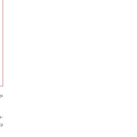
go
a-
ji