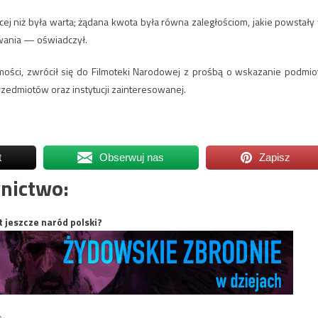
cej niż była warta; żądana kwota była równa zaległościom, jakie powstały
towania — oświadczył.
mości, zwrócił się do Filmoteki Narodowej z prośbą o wskazanie podmio
zedmiotów oraz instytucji zainteresowanej.
t
Obserwuj nas
Zapisz
nictwo:
t jeszcze naród polski?