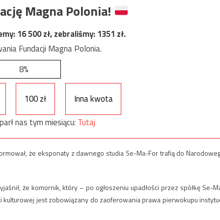
ację Magna Polonia!
jemy:
16 500
zł, zebraliśmy:
1351
zł.
ania Fundacji Magna Polonia.
8%
100 zł
Inna kwota
parł nas tym miesiącu:
Tutaj
formował, że eksponaty z dawnego studia Se-Ma-For trafią do Narodowe
aśnił, że komornik, który – po ogłoszeniu upadłości przez spółkę Se-M
ci kulturowej jest zobowiązany do zaoferowania prawa pierwokupu instytuc