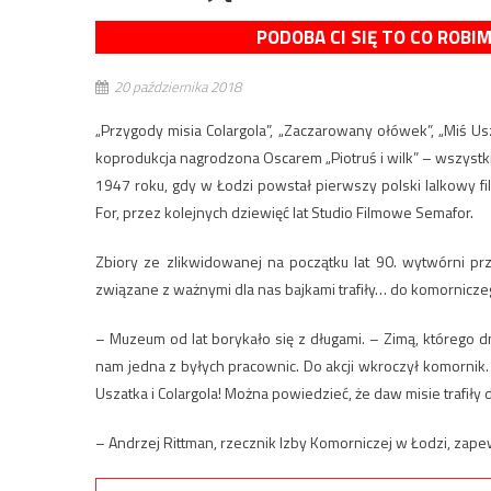
PODOBA CI SIĘ TO CO ROBI
20 października 2018
„Przygody misia Colargola”, „Zaczarowany ołówek”, „Miś Us
koprodukcja nagrodzona Oscarem „Piotruś i wilk” – wszystkie
1947 roku, gdy w Łodzi powstał pierwszy polski lalkowy 
For, przez kolejnych dziewięć lat Studio Filmowe Semafor.
Zbiory ze zlikwidowanej na początku lat 90. wytwórni pr
związane z ważnymi dla nas bajkami trafiły… do komorniczego
– Muzeum od lat borykało się z długami. – Zimą, którego d
nam jedna z byłych pracownic. Do akcji wkroczył komornik. 
Uszatka i Colargola! Można powiedzieć, że daw misie trafiły 
– Andrzej Rittman, rzecznik Izby Komorniczej w Łodzi, zape