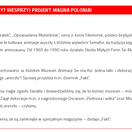
MY? WESPRZYJ PROJEKT MAGNA POLONIA!
zatek”, „Opowiadania Muminków”, seria o kocie Filemonie, polsko-brytyjs
 te kultowe animacje wyszły z łódzkiej wytwórni Semafor. Jej tradycja się
film animowany. Od 1960 do 1990 roku działało Studio Małych Form Se-M
zechowano w łódzkim Muzeum Animacji Se-ma-for. Jedna lalki i dekorac
 „aresztu”! Sprawę przybliża m.in. dziennik „Fakt”.
nia nagle zgasło światło i dowiedzieliśmy się, że to koniec muzeum – mó
Zajął dekoracje m.in. z nagrodzonego Oscarem „Piotrusia i wilka” oraz Mis
do aresztu – czytamy.
wnia, że są zamknięte w specjalnym magazynie – dodaje „Fakt”.