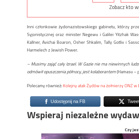
Zobacz kto w
Inni członkowie żydonazistowskiego gabinetu, którzy przem
Syjonistycznej oraz minister Negewu i Galilei Yitzhak W
Kallner, Avichai Boaron, Osher Shkalim, Tally Gotliv i Sass
Harmelech z Jewish Power.
– Musimy zająć cały Izrael. W Gazie nie ma niewinnych ludzi
odmówił opuszczenia północy, jest kolaborantem
(Hamasu – pr
Polecamy również:
Kolejny atak Żydów na żołnierzy ONZ w 
Udostępnij na FB
Twee
Wspieraj niezależne wydaw
Czy jes