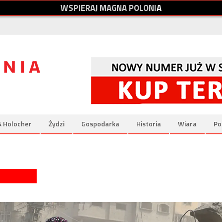
W
S
P
I
E
R
A
J
M
A
G
N
A
P
O
L
O
N
I
A
& Holocher
Żydzi
Gospodarka
Historia
Wiara
Po