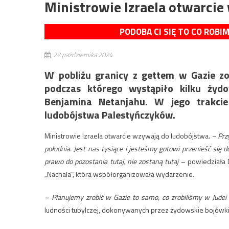
Ministrowie Izraela otwarci
PODOBA CI SIĘ TO CO ROBI
22 października 2024
W pobliżu granicy z gettem w Gazie zo
podczas którego wystąpiło kilku żyd
Benjamina Netanjahu. W jego trakcie
ludobójstwa Palestyńczyków.
Ministrowie Izraela otwarcie wzywają do ludobójstwa.
– Prz
południa. Jest nas tysiące i jesteśmy gotowi przenieść się 
prawo do pozostania tutaj, nie zostaną tutaj
– powiedziała D
„Nachala”, która współorganizowała wydarzenie.
– Planujemy zrobić w Gazie to samo, co zrobiliśmy w Judei 
ludności tubylczej, dokonywanych przez żydowskie bojówki j