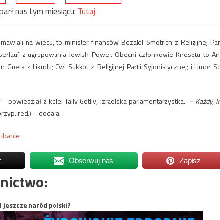
parł nas tym miesiącu:
Tutaj
awiali na wiecu, to minister finansów Bezalel Smotrich z Religijnej Part
asserlauf z ugrupowania Jewish Power. Obecni członkowie Knesetu to Ari
on Gueta z Likudu; Cwi Sukkot z Religijnej Partii Syjonistycznej; i Limor S
– powiedział z kolei Tally Gotliv, izraelska parlamentarzystka.
– Każdy, k
zyp. red.) – dodała.
Libanie
t
Obserwuj nas
Zapisz
nictwo:
t jeszcze naród polski?