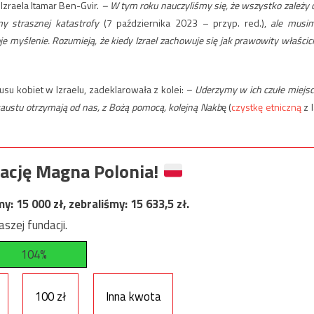
zraela Itamar Ben-Gvir.
– W tym roku nauczyliśmy się, że wszystko zależy 
my strasznej katastrofy
(7 października 2023 – przyp. red.),
ale musi
je myślenie. Rozumieją, że kiedy Izrael zachowuje się jak prawowity właścici
usu kobiet w Izraelu, zadeklarowała z kolei:
– Uderzymy w ich czułe miejsc
kaustu otrzymają od nas, z Bożą pomocą, kolejną Nakb
ę (
czystkę etniczną
z l
ację Magna Polonia!
my:
15 000
zł, zebraliśmy:
15 633,5
zł.
szej fundacji.
104%
100 zł
Inna kwota