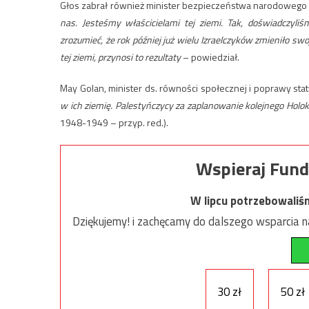
Głos zabrał również minister bezpieczeństwa narodowego I
nas. Jesteśmy właścicielami tej ziemi. Tak, doświadczyliś
zrozumieć, że rok później już wielu Izraelczyków zmieniło swo
tej ziemi, przynosi to rezultaty
– powiedział.
May Golan, minister ds. równości społecznej i poprawy stat
w ich ziemię. Palestyńczycy za zaplanowanie kolejnego Holo
1948-1949 – przyp. red.).
Wspieraj Fund
W lipcu potrzebowaliś
Dziękujemy! i zachęcamy do dalszego wsparcia na
30 zł
50 zł