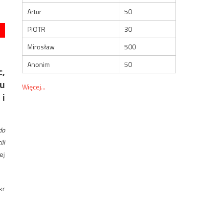
Artur
50
PIOTR
30
Mirosław
500
Anonim
50
c,
u
Więcej...
i
do
li
ej
kr