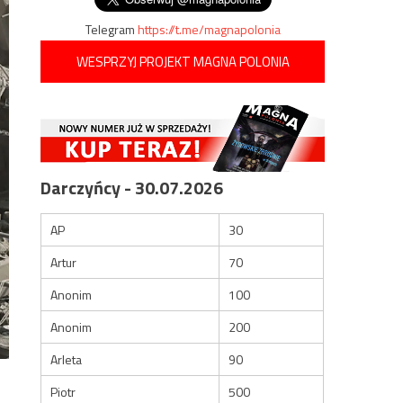
Telegram
https://t.me/magnapolonia
WESPRZYJ PROJEKT MAGNA POLONIA
Darczyńcy - 30.07.2026
AP
30
Artur
70
Anonim
100
Anonim
200
Arleta
90
Piotr
500