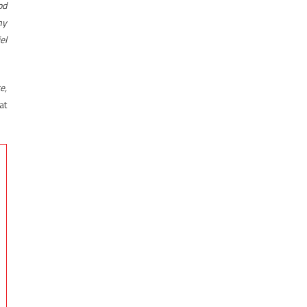
od
my
el
e,
at