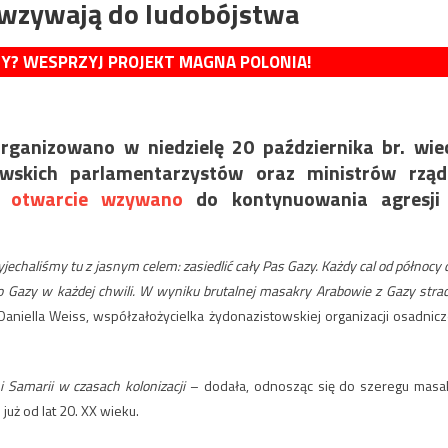
e wzywają do ludobójstwa
MY? WESPRZYJ PROJEKT MAGNA POLONIA!
rganizowano w niedzielę 20 października br. wie
owskich parlamentarzystów oraz ministrów rząd
otwarcie wzywano
do kontynuowania agresji 
yjechaliśmy tu z jasnym celem: zasiedlić cały Pas Gazy. Każdy cal od północy 
do Gazy w każdej chwili. W wyniku brutalnej masakry Arabowie z Gazy straci
aniella Weiss, współzałożycielka żydonazistowskiej organizacji osadnicz
i Samarii w czasach kolonizacji
– dodała, odnosząc się do szeregu masa
uż od lat 20. XX wieku.