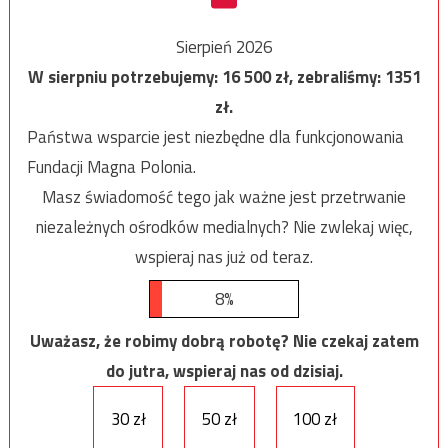
Sierpień 2026
W sierpniu potrzebujemy:
16 500
zł, zebraliśmy:
1351
zł.
Państwa wsparcie jest niezbędne dla funkcjonowania
Fundacji Magna Polonia.
Masz świadomość tego jak ważne jest przetrwanie
niezależnych ośrodków medialnych? Nie zwlekaj więc,
wspieraj nas już od teraz.
8%
Uważasz, że robimy dobrą robotę? Nie czekaj zatem
do jutra, wspieraj nas od dzisiaj.
30 zł
50 zł
100 zł