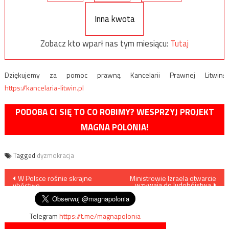
Inna kwota
Zobacz kto wparł nas tym miesiącu:
Tutaj
Dziękujemy za pomoc prawną Kancelarii Prawnej Litwin:
https://kancelaria-litwin.pl
PODOBA CI SIĘ TO CO ROBIMY? WESPRZYJ PROJEKT
MAGNA POLONIA!
Tagged
dyzmokracja
Nawigacja
W Polsce rośnie skrajne
Ministrowie Izraela otwarcie
wzywają do ludobójstwa
ubóstwo
wpisu
Telegram
https://t.me/magnapolonia