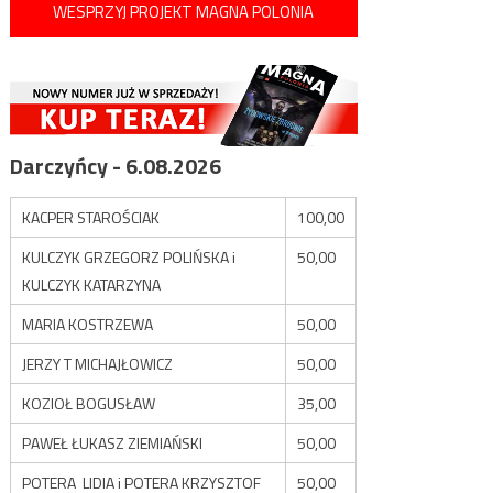
WESPRZYJ PROJEKT MAGNA POLONIA
Darczyńcy - 6.08.2026
KACPER STAROŚCIAK
100,00
KULCZYK GRZEGORZ POLIŃSKA i
50,00
KULCZYK KATARZYNA
MARIA KOSTRZEWA
50,00
JERZY T MICHAJŁOWICZ
50,00
KOZIOŁ BOGUSŁAW
35,00
PAWEŁ ŁUKASZ ZIEMIAŃSKI
50,00
POTERA LIDIA i POTERA KRZYSZTOF
50,00