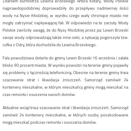
Zdaniem burmistrza Lewina Brzeskiego Artura Kotary, Wody Polskie
najprawdopodobniej doprowadziły do przepływu nadmiernej ilości
wody na Nysie Kłodzkiej, w wyniku czego wały chroniące miasto nie
mogły zatrzymać napływającej fali. W odpowiedzi na te zarzuty Wody
Polskie zwróciły uwagę, że do Nysy Kłodzkiej przez jaz Lewin Brzeski
swoje wody odprowadzają także inne cieki, a sytuację pogorszyła tzw.
cofka z Odry, która dochodziła do Lewina Brzeskiego.
Fala powodziowa dotarła do gminy Lewin Brzeski 16 września i zalała
blisko 90 procent miasta. W wyniku powodzi na terenie gminy pojawiły
się problemy z łącznością telefoniczną. Obecnie na terenie gminy trwa
szacowanie strat i likwidacja zniszczeń. Samorząd zamówił 24
kontenery mieszkalne, w którym mieszkańcy gminy mogą mieszkać na
czas remontu i osuszenia swoich domów.
Aktualnie wciąż trwa szacowanie strat i likwidacja zniszczeń. Samorząd
zamówił 24 kontenery mieszkalne, w których osoby poszkodowane
mogą mieszkać podczas remontu i osuszania domów.