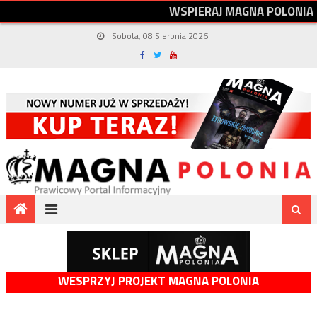
W
S
P
I
E
R
A
J
M
A
G
N
A
P
O
L
O
N
I
A
Sobota, 08 Sierpnia 2026
WESPRZYJ PROJEKT MAGNA POLONIA