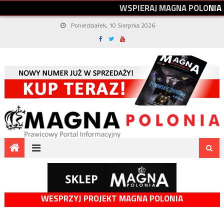
W
S
P
I
E
R
A
J
M
A
G
N
A
P
O
L
O
N
I
A
Poniedziałek, 10 Sierpnia 2026
WESPRZYJ PROJEKT MAGNA POLONIA