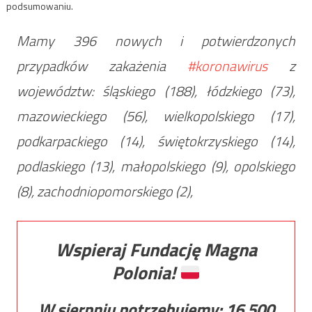
podsumowaniu.
Mamy 396 nowych i potwierdzonych
przypadków zakażenia
#koronawirus
z
województw: śląskiego (188), łódzkiego (73),
mazowieckiego (56), wielkopolskiego (17),
podkarpackiego (14), świętokrzyskiego (14),
podlaskiego (13), małopolskiego (9), opolskiego
(8), zachodniopomorskiego (2),
Wspieraj Fundację Magna
Polonia!
W sierpniu potrzebujemy:
16 500