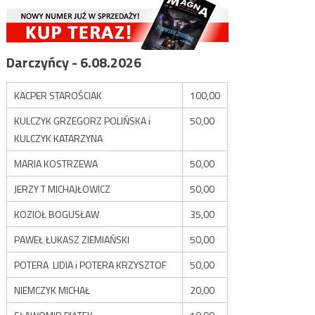
Darczyńcy - 6.08.2026
KACPER STAROŚCIAK
100,00
KULCZYK GRZEGORZ POLIŃSKA i
50,00
KULCZYK KATARZYNA
MARIA KOSTRZEWA
50,00
JERZY T MICHAJŁOWICZ
50,00
KOZIOŁ BOGUSŁAW
35,00
PAWEŁ ŁUKASZ ZIEMIAŃSKI
50,00
POTERA LIDIA i POTERA KRZYSZTOF
50,00
NIEMCZYK MICHAŁ
20,00