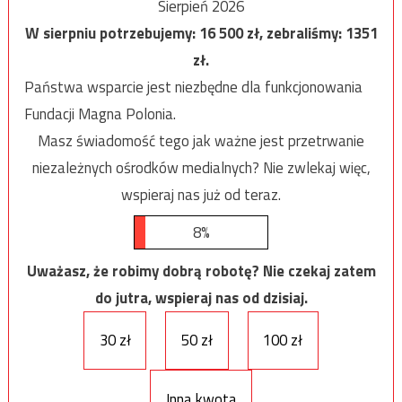
Sierpień 2026
W sierpniu potrzebujemy:
16 500
zł, zebraliśmy:
1351
zł.
Państwa wsparcie jest niezbędne dla funkcjonowania
Fundacji Magna Polonia.
Masz świadomość tego jak ważne jest przetrwanie
niezależnych ośrodków medialnych? Nie zwlekaj więc,
wspieraj nas już od teraz.
8%
Uważasz, że robimy dobrą robotę? Nie czekaj zatem
do jutra, wspieraj nas od dzisiaj.
30 zł
50 zł
100 zł
Inna kwota