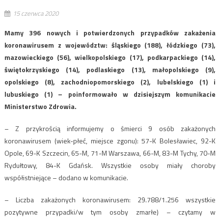
15 czerwca 2020
Mamy 396 nowych i potwierdzonych przypadków zakażenia
koronawirusem z województw: śląskiego (188), łódzkiego (73),
mazowieckiego (56), wielkopolskiego (17), podkarpackiego (14),
świętokrzyskiego (14), podlaskiego (13), małopolskiego (9),
opolskiego (8), zachodniopomorskiego (2), lubelskiego (1) i
lubuskiego (1) – poinformowało w dzisiejszym komunikacie
Ministerstwo Zdrowia.
– Z przykrością informujemy o śmierci 9 osób zakażonych
koronawirusem (wiek-płeć, miejsce zgonu): 57-K Bolesławiec, 92-K
Opole, 69-K Szczecin, 65-M, 71-M Warszawa, 66-M, 83-M Tychy, 70-M
Rydułtowy, 84-K Gdańsk. Wszystkie osoby miały choroby
współistniejące – dodano w komunikacie.
– Liczba zakażonych koronawirusem: 29.788/1.256 wszystkie
pozytywne przypadki/w tym osoby zmarłe) – czytamy w