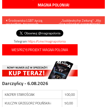
MAGNA POLONIA!
Nawigacja
Środowiska LGBT życzą
„Suddeutsche Zeitung”: „Kto
chce odzyskać suwerenność,
wszystkim „tęczowych
musi opuścić UE”
wpisu
świąt”…
Telegram
https://t.me/magnapolonia
WESPRZYJ PROJEKT MAGNA POLONIA
Darczyńcy - 6.08.2026
KACPER STAROŚCIAK
100,00
KULCZYK GRZEGORZ POLIŃSKA i
50,00