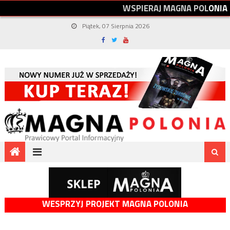
W
S
P
I
E
R
A
J
M
A
G
N
A
P
O
L
O
N
I
A
Piątek, 07 Sierpnia 2026
WESPRZYJ PROJEKT MAGNA POLONIA