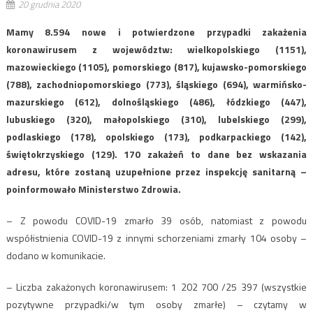
20 grudnia 2020
Mamy 8.594 nowe i potwierdzone przypadki zakażenia
koronawirusem z województw: wielkopolskiego (1151),
mazowieckiego (1105), pomorskiego (817), kujawsko-pomorskiego
(788), zachodniopomorskiego (773), śląskiego (694), warmińsko-
mazurskiego (612), dolnośląskiego (486), łódzkiego (447),
lubuskiego (320), małopolskiego (310), lubelskiego (299),
podlaskiego (178), opolskiego (173), podkarpackiego (142),
świętokrzyskiego (129). 170 zakażeń to dane bez wskazania
adresu, które zostaną uzupełnione przez inspekcję sanitarną –
poinformowało Ministerstwo Zdrowia.
– Z powodu COVID-19 zmarło 39 osób, natomiast z powodu
współistnienia COVID-19 z innymi schorzeniami zmarły 104 osoby –
dodano w komunikacie.
– Liczba zakażonych koronawirusem: 1 202 700 /25 397 (wszystkie
pozytywne przypadki/w tym osoby zmarłe) – czytamy w