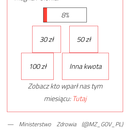
8%
30 zł
50 zł
100 zł
Inna kwota
Zobacz kto wparł nas tym
miesiącu:
Tutaj
— Ministerstwo Zdrowia (@MZ_GOV_PL)