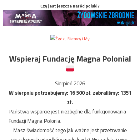
Czy jest jeszcze naród polski?
Wspieraj Fundację Magna Polonia!
Sierpień 2026
W sierpniu potrzebujemy:
16 500
zł, zebraliśmy:
1351
zł.
Państwa wsparcie jest niezbędne dla funkcjonowania
Fundacji Magna Polonia.
Masz świadomość tego jak ważne jest przetrwanie
niezależnych ośrodków medialnych? Nie zwlekaj więc,