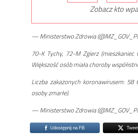
Zobacz kto wpa
— Ministerstwo Zdrowia (@MZ_GOV_P
70-K Tychy, 72-M Zgierz (mieszkaniec w
Większość osób miała choroby współistni
Liczba zakażonych koronawirusem: 58 
osoby zmarłe).
— Ministerstwo Zdrowia (@MZ_GOV_P
Udostępnij na FB
Twee