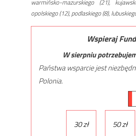
warmińsko-mazurskiego (21), kujawsk
opolskiego (12), podlaskiego (8), lubuskiego
Wspieraj Fund
W sierpniu potrzebuje
Państwa wsparcie jest niezbędn
Polonia.
30 zł
50 zł