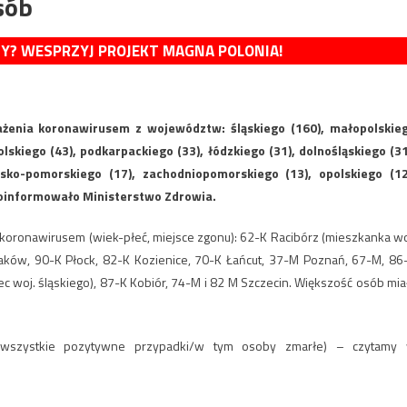
sób
MY? WESPRZYJ PROJEKT MAGNA POLONIA!
enia koronawirusem z województw: śląskiego (160), małopolskie
skiego (43), podkarpackiego (33), łódzkiego (31), dolnośląskiego (31
sko-pomorskiego (17), zachodniopomorskiego (13), opolskiego (12
– poinformowało Ministerstwo Zdrowia.
 koronawirusem (wiek-płeć, miejsce zgonu): 62-K Racibórz (mieszkanka wo
aków, 90-K Płock, 82-K Kozienice, 70-K Łańcut, 37-M Poznań, 67-M, 86
ec woj. śląskiego), 87-K Kobiór, 74-M i 82 M Szczecin. Większość osób mia
 (wszystkie pozytywne przypadki/w tym osoby zmarłe) – czytamy