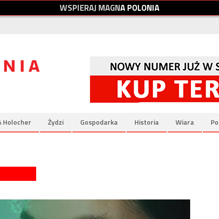
W
S
P
I
E
R
A
J
M
A
G
N
A
P
O
L
O
N
I
A
& Holocher
Żydzi
Gospodarka
Historia
Wiara
Po