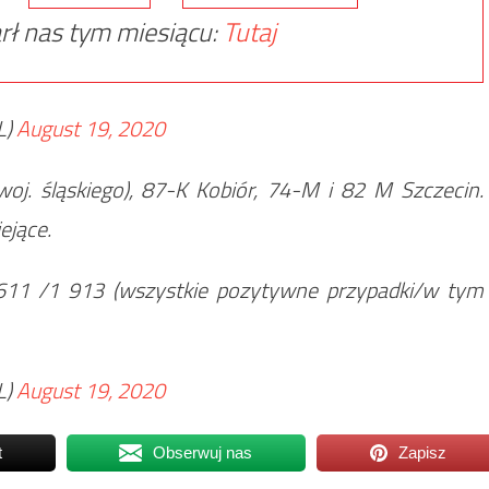
rł nas tym miesiącu:
Tutaj
L)
August 19, 2020
oj. śląskiego), 87-K Kobiór, 74-M i 82 M Szczecin.
ejące.
611 /1 913 (wszystkie pozytywne przypadki/w tym
L)
August 19, 2020
t
Obserwuj nas
Zapisz