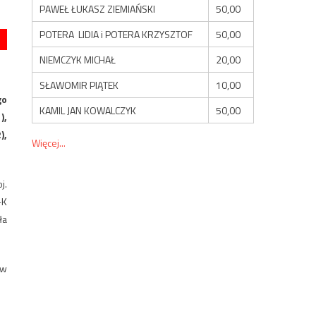
PAWEŁ ŁUKASZ ZIEMIAŃSKI
50,00
POTERA LIDIA i POTERA KRZYSZTOF
50,00
NIEMCZYK MICHAŁ
20,00
SŁAWOMIR PIĄTEK
10,00
go
KAMIL JAN KOWALCZYK
50,00
),
),
Więcej...
j.
-K
ła
 w