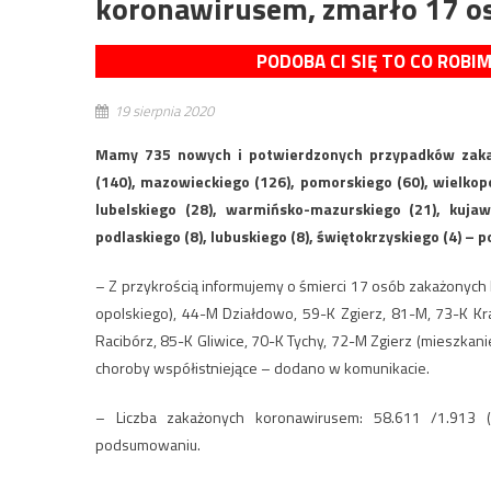
koronawirusem, zmarło 17 o
PODOBA CI SIĘ TO CO ROBI
19 sierpnia 2020
Mamy 735 nowych i potwierdzonych przypadków zakaż
(140), mazowieckiego (126), pomorskiego (60), wielkopol
lubelskiego (28), warmińsko-mazurskiego (21), kujaw
podlaskiego (8), lubuskiego (8), świętokrzyskiego (4) 
– Z przykrością informujemy o śmierci 17 osób zakażonych
opolskiego), 44-M Działdowo, 59-K Zgierz, 81-M, 73-K Kr
Racibórz, 85-K Gliwice, 70-K Tychy, 72-M Zgierz (mieszkani
choroby współistniejące – dodano w komunikacie.
– Liczba zakażonych koronawirusem: 58.611 /1.913
podsumowaniu.