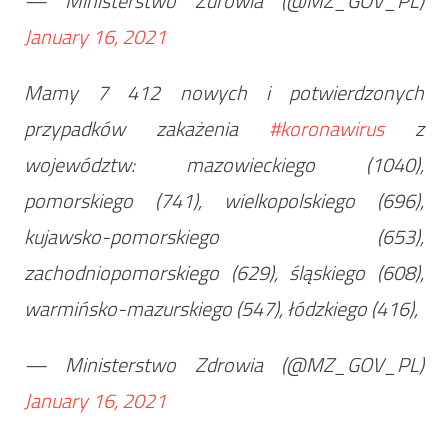
— Ministerstwo Zdrowia (@MZ_GOV_PL)
January 16, 2021
Mamy 7 412 nowych i potwierdzonych
przypadków zakażenia
#koronawirus
z
województw: mazowieckiego (1040),
pomorskiego (741), wielkopolskiego (696),
kujawsko-pomorskiego (653),
zachodniopomorskiego (629), śląskiego (608),
warmińsko-mazurskiego (547), łódzkiego (416),
— Ministerstwo Zdrowia (@MZ_GOV_PL)
January 16, 2021