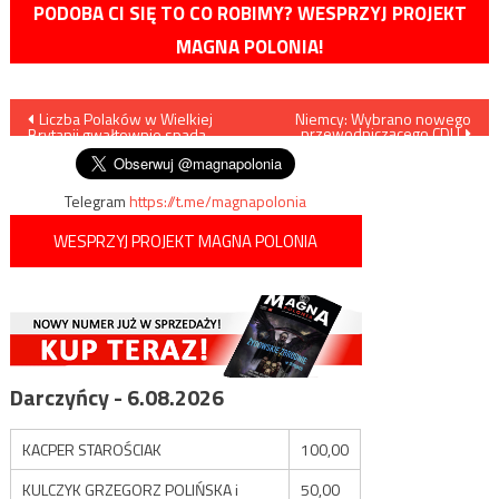
PODOBA CI SIĘ TO CO ROBIMY? WESPRZYJ PROJEKT
MAGNA POLONIA!
Nawigacja
Liczba Polaków w Wielkiej
Niemcy: Wybrano nowego
przewodniczącego CDU
Brytanii gwałtownie spada
wpisu
Telegram
https://t.me/magnapolonia
WESPRZYJ PROJEKT MAGNA POLONIA
Darczyńcy - 6.08.2026
KACPER STAROŚCIAK
100,00
KULCZYK GRZEGORZ POLIŃSKA i
50,00