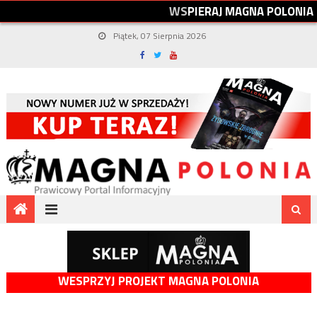
W
S
P
I
E
R
A
J
M
A
G
N
A
P
O
L
O
N
I
A
Piątek, 07 Sierpnia 2026
WESPRZYJ PROJEKT MAGNA POLONIA