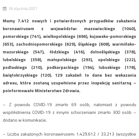
16 stycznia 2021
Mamy 7.412 nowych i potwierdzonych przypadków zakażenia
koronawirusem z województw: mazowieckiego (1040),
pomorskiego (741), wielkopolskiego (696), kujawsko-pomorskiego
(653), zachodniopomorskiego (629), śląskiego (608), warmińsko-
mazurskiego (547), łódzkiego (416), dolnośląskiego (378),
lubelskiego (358), małopolskiego (293), opolskiego (222),
podlaskiego (210), podkarpackiego (194), lubuskiego (178),
świętokrzyskiego (120). 129 zakażeń to dane bez wskazania
adresu, które zostaną uzupełnione przez inspekcję sanitarną –
poinformowało Ministerstwo Zdrowia.
– Z powodu COVID-19 zmarło 69 osób, natomiast z powodu
współistnienia COVID-19 z innymi schorzeniami zmarło 300 osób –
dodano w komunikacie.
– Liczba zakażonych koronawirusem: 1.429.612 / 33.213 (wszystkie