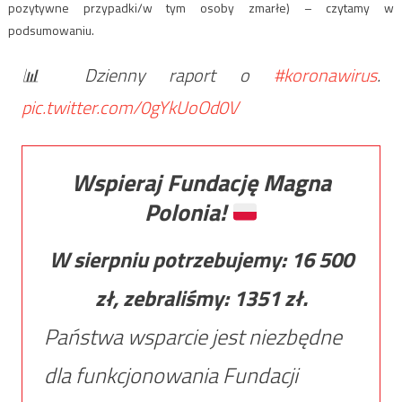
pozytywne przypadki/w tym osoby zmarłe) – czytamy w
podsumowaniu.
📊 Dzienny raport o
#koronawirus
.
pic.twitter.com/0gYkUoOd0V
Wspieraj Fundację Magna
Polonia!
W sierpniu potrzebujemy:
16 500
zł, zebraliśmy:
1351
zł.
Państwa wsparcie jest niezbędne
dla funkcjonowania Fundacji