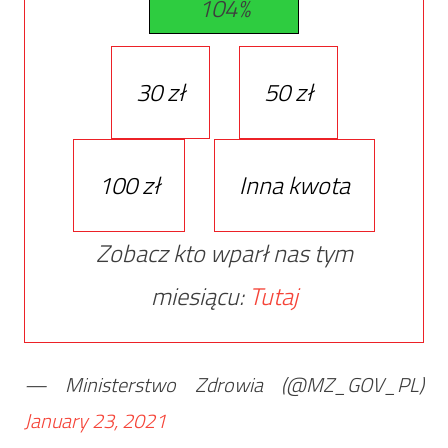
104%
30 zł
50 zł
100 zł
Inna kwota
Zobacz kto wparł nas tym
miesiącu:
Tutaj
— Ministerstwo Zdrowia (@MZ_GOV_PL)
January 23, 2021