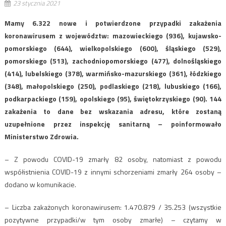
23 stycznia 2021
Mamy 6.322 nowe i potwierdzone przypadki zakażenia
koronawirusem z województw: mazowieckiego (936), kujawsko-
pomorskiego (644), wielkopolskiego (600), śląskiego (529),
pomorskiego (513), zachodniopomorskiego (477), dolnośląskiego
(414), lubelskiego (378), warmińsko-mazurskiego (361), łódzkiego
(348), małopolskiego (250), podlaskiego (218), lubuskiego (166),
podkarpackiego (159), opolskiego (95), świętokrzyskiego (90). 144
zakażenia to dane bez wskazania adresu, które zostaną
uzupełnione przez inspekcję sanitarną – poinformowało
Ministerstwo Zdrowia.
– Z powodu COVID-19 zmarły 82 osoby, natomiast z powodu
współistnienia COVID-19 z innymi schorzeniami zmarły 264 osoby –
dodano w komunikacie.
– Liczba zakażonych koronawirusem: 1.470.879 / 35.253 (wszystkie
pozytywne przypadki/w tym osoby zmarłe) – czytamy w