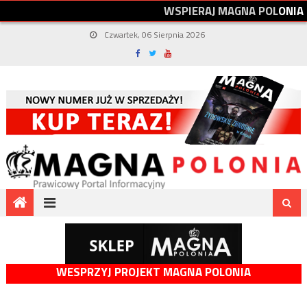
W
S
P
I
E
R
A
J
M
A
G
N
A
P
O
L
O
N
I
A
Czwartek, 06 Sierpnia 2026
WESPRZYJ PROJEKT MAGNA POLONIA