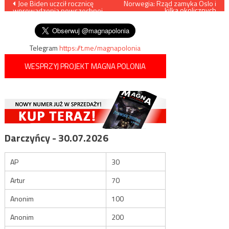
Nawigacja
Joe Biden uczcił rocznicę
Norwegia: Rząd zamyka Oslo i
kilka okolicznych
wprowadzenia powszechnej
miejscowości
wpisu
aborcji w USA
Telegram
https://t.me/magnapolonia
WESPRZYJ PROJEKT MAGNA POLONIA
Darczyńcy - 30.07.2026
AP
30
Artur
70
Anonim
100
Anonim
200