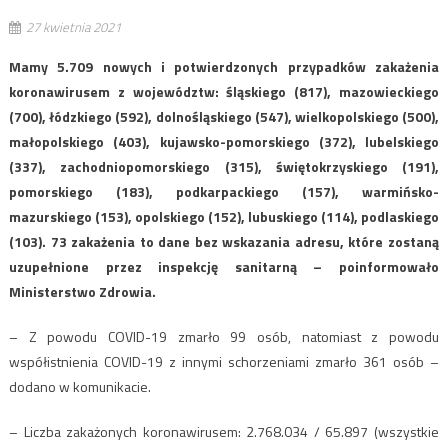
27 kwietnia 2021
Mamy 5.709 nowych i potwierdzonych przypadków zakażenia
koronawirusem z województw: śląskiego (817), mazowieckiego
(700), łódzkiego (592), dolnośląskiego (547), wielkopolskiego (500),
małopolskiego (403), kujawsko-pomorskiego (372), lubelskiego
(337), zachodniopomorskiego (315), świętokrzyskiego (191),
pomorskiego (183), podkarpackiego (157), warmińsko-
mazurskiego (153), opolskiego (152), lubuskiego (114), podlaskiego
(103). 73 zakażenia to dane bez wskazania adresu, które zostaną
uzupełnione przez inspekcję sanitarną – poinformowało
Ministerstwo Zdrowia.
– Z powodu COVID-19 zmarło 99 osób, natomiast z powodu
współistnienia COVID-19 z innymi schorzeniami zmarło 361 osób –
dodano w komunikacie.
– Liczba zakażonych koronawirusem: 2.768.034 / 65.897 (wszystkie