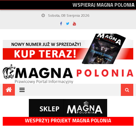
W
S
P
I
E
R
A
J
M
A
G
N
A
P
O
L
O
N
I
A
Sobota, 08 Sierpnia 2026
WESPRZYJ PROJEKT MAGNA POLONIA