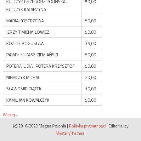
KULCZYK GRZEGORZ POLIŃSKA i
50,00
KULCZYK KATARZYNA
MARIA KOSTRZEWA
50,00
JERZY T MICHAJŁOWICZ
50,00
KOZIOŁ BOGUSŁAW
35,00
PAWEŁ ŁUKASZ ZIEMIAŃSKI
50,00
POTERA LIDIA i POTERA KRZYSZTOF
50,00
NIEMCZYK MICHAŁ
20,00
SŁAWOMIR PIĄTEK
10,00
KAMIL JAN KOWALCZYK
50,00
Więcej...
(c) 2016-2023 Magna Polonia
|
Polityka prywatności
|
Editorial by
MysteryThemes
.