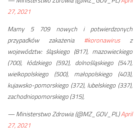
— Ministerstwo Zdrowia (@MZ_GOV_PL)
April
27, 2021
Mamy 5 709 nowych i potwierdzonych
przypadków zakażenia
#koronawirus
z
województw: śląskiego (817), mazowieckiego
(700), łódzkiego (592), dolnośląskiego (547),
wielkopolskiego (500), małopolskiego (403),
kujawsko-pomorskiego (372), lubelskiego (337),
zachodniopomorskiego (315),
— Ministerstwo Zdrowia (@MZ_GOV_PL)
April
27, 2021