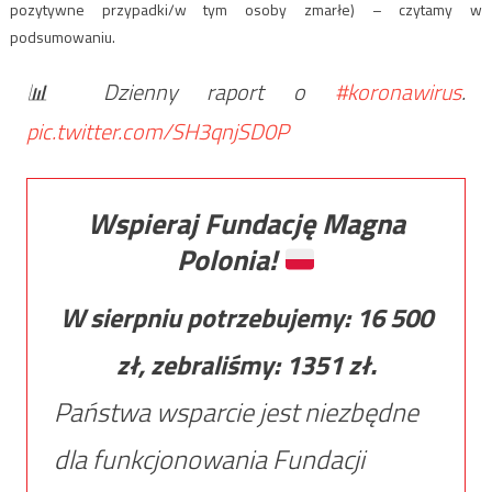
pozytywne przypadki/w tym osoby zmarłe) – czytamy w
podsumowaniu.
📊 Dzienny raport o
#koronawirus
.
pic.twitter.com/SH3qnjSD0P
Wspieraj Fundację Magna
Polonia!
W sierpniu potrzebujemy:
16 500
zł, zebraliśmy:
1351
zł.
Państwa wsparcie jest niezbędne
dla funkcjonowania Fundacji