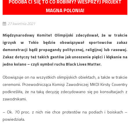
PODOBA CI SIĘ TO CO ROBIMY? WESPRZYJ PROJEKT
MAGNA POLONIA!
27 kwietnia 2021
Międzynarodowy Komitet Olimpijski zdecydował, że w trakcie
igrzysk w Tokio będzie obowiązywał sportowców zakaz
demonstracji bądź propagandy politycznej, religijnej lub rasowej.
Zakaz dotyczy też takich gestów jak unoszenie pięści i klękanie na
jedno kolano – czyli symbol ruchu Black Lives Matter.
Obowiązuje on na wszystkich olimpijskich obiektach, a także w trakcie
ceremonii. Przewodnicząca Komisji Zawodniczej MKOl Kirsty Coventry
podkreśliła, że na taką decyzję zdecydowano się po konsultacjach z
zawodnikami.
– Ok. 70 proc. z nich nie chce protestów na podiach i boiskach –
powiedziała.