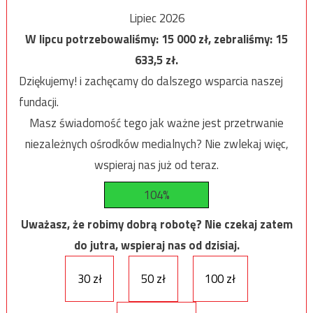
Lipiec 2026
W lipcu potrzebowaliśmy:
15 000
zł, zebraliśmy:
15
633,5
zł.
Dziękujemy! i zachęcamy do dalszego wsparcia naszej
fundacji.
Masz świadomość tego jak ważne jest przetrwanie
niezależnych ośrodków medialnych? Nie zwlekaj więc,
wspieraj nas już od teraz.
104%
Uważasz, że robimy dobrą robotę? Nie czekaj zatem
do jutra, wspieraj nas od dzisiaj.
30 zł
50 zł
100 zł