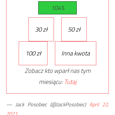
104%
30 zł
50 zł
100 zł
Inna kwota
Zobacz kto wparł nas tym
miesiącu:
Tutaj
— Jack Posobiec (@JackPosobiec)
April 22,
2021