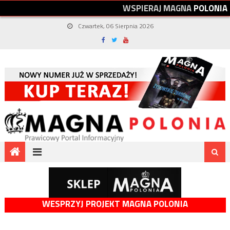
W
S
P
I
E
R
A
J
M
A
G
N
A
P
O
L
O
N
I
A
Czwartek, 06 Sierpnia 2026
WESPRZYJ PROJEKT MAGNA POLONIA