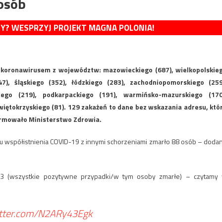
osób
MY? WESPRZYJ PROJEKT MAGNA POLONIA!
 koronawirusem z województw: mazowieckiego (687), wielkopolskie
7), śląskiego (352), łódzkiego (283), zachodniopomorskiego (259
kiego (219), podkarpackiego (191), warmińsko-mazurskiego (170
świętokrzyskiego (81). 129 zakażeń to dane bez wskazania adresu, któ
formowało Ministerstwo Zdrowia.
 współistnienia COVID-19 z innymi schorzeniami zmarło 88 osób – doda
63 (wszystkie pozytywne przypadki/w tym osoby zmarłe) – czytamy
itter.com/N2ARy43Egk