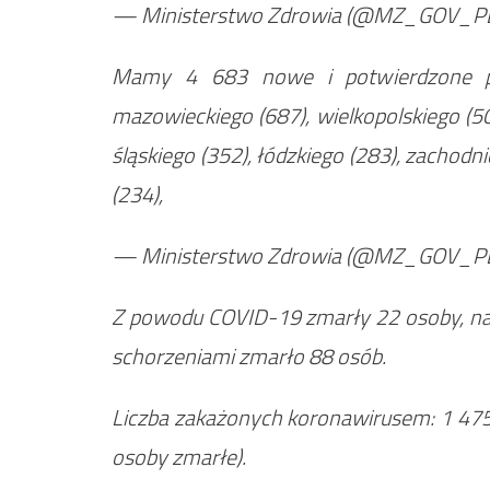
— Ministerstwo Zdrowia (@MZ_GOV_P
Mamy 4 683 nowe i potwierdzone p
mazowieckiego (687), wielkopolskiego (5
śląskiego (352), łódzkiego (283), zachodn
(234),
— Ministerstwo Zdrowia (@MZ_GOV_P
Z powodu COVID-19 zmarły 22 osoby, na
schorzeniami zmarło 88 osób.
Liczba zakażonych koronawirusem: 1 47
osoby zmarłe).