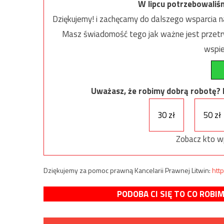
W lipcu potrzebowaliś
Dziękujemy! i zachęcamy do dalszego wsparcia na
Masz świadomość tego jak ważne jest przetrw
wspie
Uważasz, że robimy dobrą robotę? Ni
30 zł
50 zł
Zobacz kto w
Dziękujemy za pomoc prawną Kancelarii Prawnej Litwin:
http
PODOBA CI SIĘ TO CO ROBI