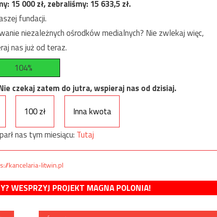
my:
15 000
zł, zebraliśmy:
15 633,5
zł.
szej fundacji.
anie niezależnych ośrodków medialnych? Nie zwlekaj więc,
raj nas już od teraz.
104%
e czekaj zatem do jutra, wspieraj nas od dzisiaj.
100 zł
Inna kwota
parł nas tym miesiącu:
Tutaj
s://kancelaria-litwin.pl
MY? WESPRZYJ PROJEKT MAGNA POLONIA!