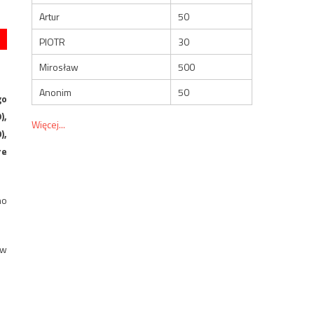
Artur
50
PIOTR
30
Mirosław
500
Anonim
50
go
),
Więcej...
),
re
no
 w