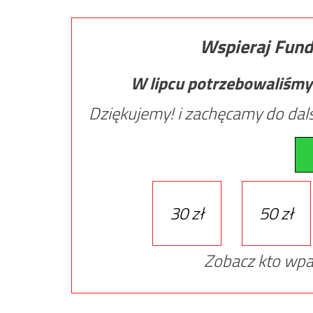
Wspieraj Fund
W lipcu potrzebowaliśmy
Dziękujemy! i zachęcamy do dals
30 zł
50 zł
Zobacz kto wpa