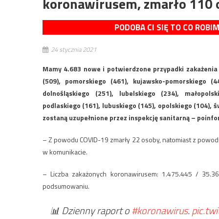
koronawirusem, zmarło 110 
PODOBA CI SIĘ TO CO ROBI
24 stycznia 2021
Mamy 4.683 nowe i potwierdzone przypadki zakażenia
(509), pomorskiego (461), kujawsko-pomorskiego (44
dolnośląskiego (251), lubelskiego (234), małopols
podlaskiego (161), lubuskiego (145), opolskiego (104), 
zostaną uzupełnione przez inspekcję sanitarną – poin
– Z powodu COVID-19 zmarły 22 osoby, natomiast z powodu
w komunikacie.
– Liczba zakażonych koronawirusem: 1.475.445 / 35.3
podsumowaniu.
📊 Dzienny raport o
#koronawirus
.
pic.tw