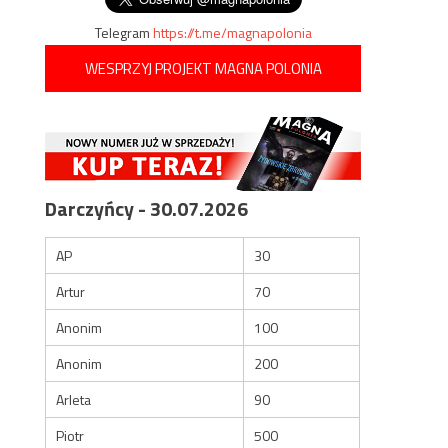
Telegram
https://t.me/magnapolonia
WESPRZYJ PROJEKT MAGNA POLONIA
Darczyńcy - 30.07.2026
AP
30
Artur
70
Anonim
100
Anonim
200
Arleta
90
Piotr
500