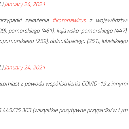
L)
January 24, 2021
rzypadki zakażenia
#koronawirus
z województw:
09), pomorskiego (461), kujawsko-pomorskiego (447),
iopomorskiego (259), dolnośląskiego (251), lubelskiego
L)
January 24, 2021
tomiast z powodu współistnienia COVID-19 z innymi
5 445/35 363 (wszystkie pozytywne przypadki/w tym