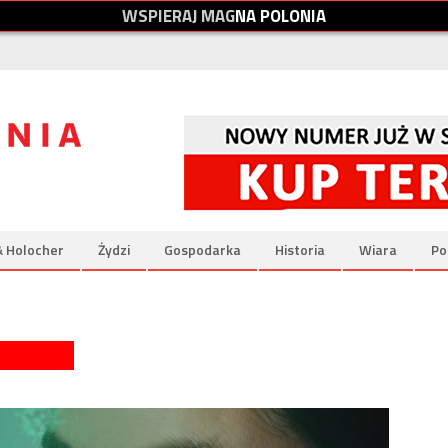
W
S
P
I
E
R
A
J
M
A
G
N
A
P
O
L
O
N
I
A
& Holocher
Żydzi
Gospodarka
Historia
Wiara
Po