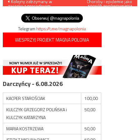
Nawigacja
Kolejny zatrzymany w
Choroby i epidemie jako
sposób wyrównywania
związku z procederem
nierówności społecznych
wpisu
wywozu leków za granicę
Telegram
https://t.me/magnapolonia
WESPRZYJ PROJEKT MAGNA POLONIA
Darczyńcy - 6.08.2026
KACPER STAROŚCIAK
100,00
KULCZYK GRZEGORZ POLIŃSKA i
50,00
KULCZYK KATARZYNA
MARIA KOSTRZEWA
50,00
JERZY T MICHAJŁOWICZ
50,00