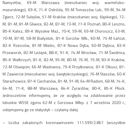
Namysłów, 69-M Warszawa (mieszkaniec woj. warmińsko-
mazurskiego), 69-K, 71-K Ostróda, 95-M Tomaszów Lub., 99-M, 94-M
Zgierz, 72-M Sulejów, 57-M Kraków (mieszkaniec woj. śląskiego), 72-
M, 81-M, 81-M Gliwice, 82-M, 87-M, 73-M, 77-K Poznań, 80-K Leszno,
85-K Kalisz, 89-K Wysokie Maz., 70-K, 59-M, 69-M Choroszcz, 63-M,
70-M, 87-M, 58-M Białystok, 81-K Gorzów Wlk., 60-M, 75-M Łańcut,
82-K Rzeszów, 81-M Mielec, 87-K Nowa Dęba, 60-M Dębica, 83-K
Przeworsk, 82-M Leżajsk, 88-K, 91-K, 74-M Wrocław, 71-M Świdnica,
85-K Wałbrzych, 81-K, 82-M, 95-M, 80-M, 76-M, 75-M, 83-K Kraków,
72-M Oświęcim, 66-M Wadowice, 79-K Przytkowice, 87-K Olkusz, 87-
M Zawiercie (mieszkaniec woj. świętokrzyskiego), 76-M Staszów, 60-K
Starachowice, 87-K Ciechanów, 81-M, 91-M, 64-M Radom, 68-M, 74-K,
64-M, 71-K, 88-M Warszawa, 84-K Żyrardów, 80-K, 85-K Płock.
Jednocześnie informujemy, że ze względu na zdublowanie przez
lubuskie WSSE zgonu 62-M z Gorzowa Wlkp. z 7 września 2020 r.,
odejmujemy go ze statystyk – czytamy dalej.
– Liczba zakażonych koronawirusem: 111.599/2.867 (wszystkie