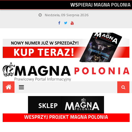
W
S
P
I
E
R
A
J
M
A
G
N
A
P
O
L
O
N
I
A
Niedziela, 09 Sierpnia 2026
WESPRZYJ PROJEKT MAGNA POLONIA