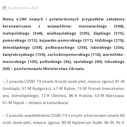
8 października 2020
Mamy 4.280 nowych i potwierdzonych przypadków zakażenia
koronawirusem z województw: mazowieckiego (598),
małopolskiego (548), wielkopolskiego (505), śląskiego (375),
pomorskiego (313), kujawsko-pomorskiego (311), łódzkiego (279),
dolnośląskiego (258), podkarpackiego (256), lubelskiego (204),
świętokrzyskiego (159), zachodniopomorskiego (116), warmińsko-
mazurskiego (105), podlaskiego (94), opolskiego (90), lubuskiego
(69) – poinformowało Ministerstwo Zdrowia.
– Z powodu COVID-19 zmarło 8 osób (wiek-płeć, miejsce zgonu): 81-M
Grudziądz, 67-M Bydgoszcz, 47-M Bytom, 73-M Poznań (mieszkaniec
woj. dolnośląskiego), 72-K Oleśnica, 86-K Kraków, 63-M Warszawa,
61-M Słupsk – dodano w komunikacie.
– Z powodu współistnienia COVID-19 z innymi schorzeniami zmarło 68
osób (wiek-płeć, miejsce zgonu): 80-M Kędzierzyn Koźle, 84-M, 94-K