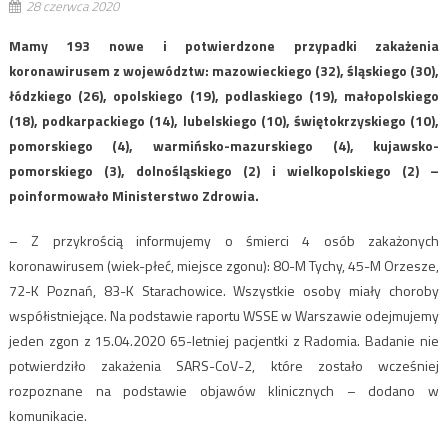
28 czerwca 2020
Mamy 193 nowe i potwierdzone przypadki zakażenia
koronawirusem z województw: mazowieckiego (32), śląskiego (30),
łódzkiego (26), opolskiego (19), podlaskiego (19), małopolskiego
(18), podkarpackiego (14), lubelskiego (10), świętokrzyskiego (10),
pomorskiego (4), warmińsko-mazurskiego (4), kujawsko-
pomorskiego (3), dolnośląskiego (2) i wielkopolskiego (2) –
poinformowało Ministerstwo Zdrowia.
– Z przykrością informujemy o śmierci 4 osób zakażonych
koronawirusem (wiek-płeć, miejsce zgonu): 80-M Tychy, 45-M Orzesze,
72-K Poznań, 83-K Starachowice. Wszystkie osoby miały choroby
współistniejące. Na podstawie raportu WSSE w Warszawie odejmujemy
jeden zgon z 15.04.2020 65-letniej pacjentki z Radomia. Badanie nie
potwierdziło zakażenia SARS-CoV-2, które zostało wcześniej
rozpoznane na podstawie objawów klinicznych – dodano w
komunikacie.