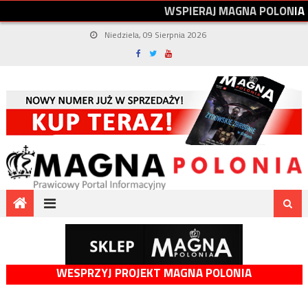
W
S
P
I
E
R
A
J
M
A
G
N
A
P
O
L
O
N
I
A
Niedziela, 09 Sierpnia 2026
WESPRZYJ PROJEKT MAGNA POLONIA