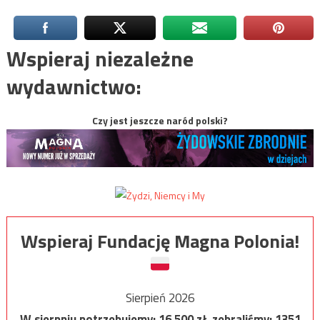
Wspieraj niezależne
wydawnictwo:
Czy jest jeszcze naród polski?
Wspieraj Fundację Magna Polonia!
Sierpień 2026
W sierpniu potrzebujemy:
16 500
zł, zebraliśmy:
1351