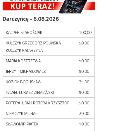
Darczyńcy - 6.08.2026
KACPER STAROŚCIAK
100,00
KULCZYK GRZEGORZ POLIŃSKA i
50,00
KULCZYK KATARZYNA
MARIA KOSTRZEWA
50,00
JERZY T MICHAJŁOWICZ
50,00
KOZIOŁ BOGUSŁAW
35,00
PAWEŁ ŁUKASZ ZIEMIAŃSKI
50,00
POTERA LIDIA i POTERA KRZYSZTOF
50,00
NIEMCZYK MICHAŁ
20,00
SŁAWOMIR PIĄTEK
10,00