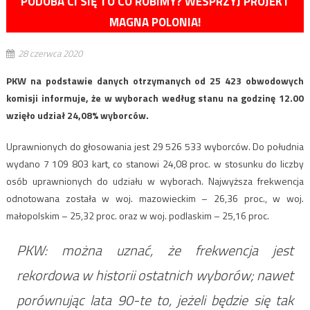
PODOBA CI SIĘ TO CO ROBIMY? WESPRZYJ PROJEKT
MAGNA POLONIA!
28 czerwca 2020
PKW na podstawie danych otrzymanych od 25 423 obwodowych
komisji informuje, że w wyborach według stanu na godzinę 12.00
wzięło udział 24,08% wyborców.
Uprawnionych do głosowania jest 29 526 533 wyborców. Do południa
wydano 7 109 803 kart, co stanowi 24,08 proc. w stosunku do liczby
osób uprawnionych do udziału w wyborach. Najwyższa frekwencja
odnotowana została w woj. mazowieckim – 26,36 proc., w woj.
małopolskim – 25,32 proc. oraz w woj. podlaskim – 25,16 proc.
PKW: można uznać, że frekwencja jest
rekordowa w historii ostatnich wyborów; nawet
porównując lata 90-te to, jeżeli będzie się tak