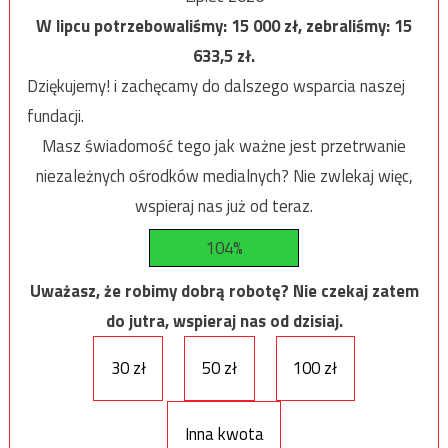
W lipcu potrzebowaliśmy:
15 000
zł, zebraliśmy:
15
633,5
zł.
Dziękujemy! i zachęcamy do dalszego wsparcia naszej
fundacji.
Masz świadomość tego jak ważne jest przetrwanie
niezależnych ośrodków medialnych? Nie zwlekaj więc,
wspieraj nas już od teraz.
104%
Uważasz, że robimy dobrą robotę? Nie czekaj zatem
do jutra, wspieraj nas od dzisiaj.
30 zł
50 zł
100 zł
Inna kwota