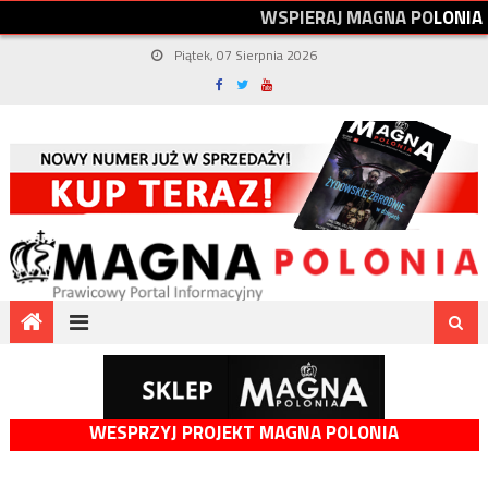
W
S
P
I
E
R
A
J
M
A
G
N
A
P
O
L
O
N
I
A
Piątek, 07 Sierpnia 2026
WESPRZYJ PROJEKT MAGNA POLONIA