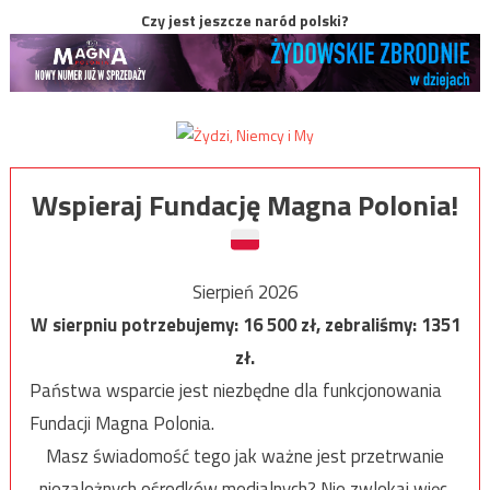
Czy jest jeszcze naród polski?
Wspieraj Fundację Magna Polonia!
Sierpień 2026
W sierpniu potrzebujemy:
16 500
zł, zebraliśmy:
1351
zł.
Państwa wsparcie jest niezbędne dla funkcjonowania
Fundacji Magna Polonia.
Masz świadomość tego jak ważne jest przetrwanie
niezależnych ośrodków medialnych? Nie zwlekaj więc,