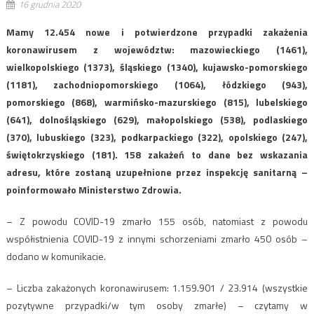
16 grudnia 2020
Mamy 12.454 nowe i potwierdzone przypadki zakażenia
koronawirusem z województw: mazowieckiego (1461),
wielkopolskiego (1373), śląskiego (1340), kujawsko-pomorskiego
(1181), zachodniopomorskiego (1064), łódzkiego (943),
pomorskiego (868), warmińsko-mazurskiego (815), lubelskiego
(641), dolnośląskiego (629), małopolskiego (538), podlaskiego
(370), lubuskiego (323), podkarpackiego (322), opolskiego (247),
świętokrzyskiego (181). 158 zakażeń to dane bez wskazania
adresu, które zostaną uzupełnione przez inspekcję sanitarną –
poinformowało Ministerstwo Zdrowia.
– Z powodu COVID-19 zmarło 155 osób, natomiast z powodu
współistnienia COVID-19 z innymi schorzeniami zmarło 450 osób –
dodano w komunikacie.
– Liczba zakażonych koronawirusem: 1.159.901 / 23.914 (wszystkie
pozytywne przypadki/w tym osoby zmarłe) – czytamy w