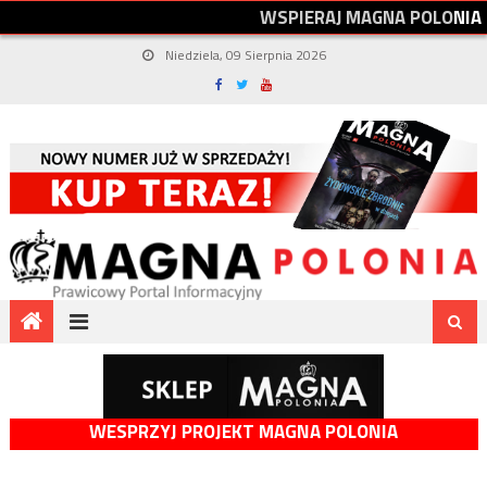
W
S
P
I
E
R
A
J
M
A
G
N
A
P
O
L
O
N
I
A
Niedziela, 09 Sierpnia 2026
WESPRZYJ PROJEKT MAGNA POLONIA