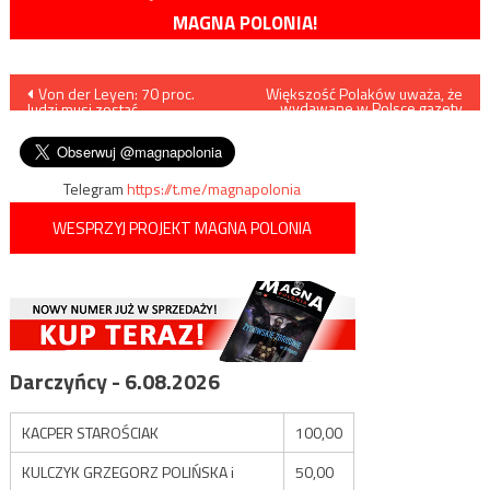
MAGNA POLONIA!
Nawigacja
Von der Leyen: 70 proc.
Większość Polaków uważa, że
wydawane w Polsce gazety
ludzi musi zostać
powinny należeć do polskiego
wpisu
zaszczepionych
właściciela
Telegram
https://t.me/magnapolonia
WESPRZYJ PROJEKT MAGNA POLONIA
Darczyńcy - 6.08.2026
KACPER STAROŚCIAK
100,00
KULCZYK GRZEGORZ POLIŃSKA i
50,00