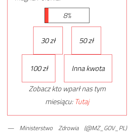
8%
30 zł
50 zł
100 zł
Inna kwota
Zobacz kto wparł nas tym
miesiącu:
Tutaj
— Ministerstwo Zdrowia (@MZ_GOV_PL)