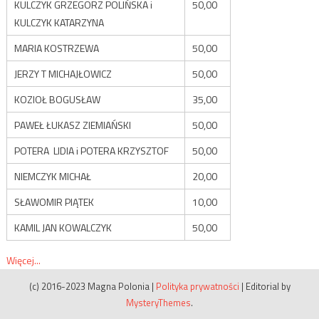
KULCZYK GRZEGORZ POLIŃSKA i
50,00
KULCZYK KATARZYNA
MARIA KOSTRZEWA
50,00
JERZY T MICHAJŁOWICZ
50,00
KOZIOŁ BOGUSŁAW
35,00
PAWEŁ ŁUKASZ ZIEMIAŃSKI
50,00
POTERA LIDIA i POTERA KRZYSZTOF
50,00
NIEMCZYK MICHAŁ
20,00
SŁAWOMIR PIĄTEK
10,00
KAMIL JAN KOWALCZYK
50,00
Więcej...
(c) 2016-2023 Magna Polonia
|
Polityka prywatności
|
Editorial by
MysteryThemes
.