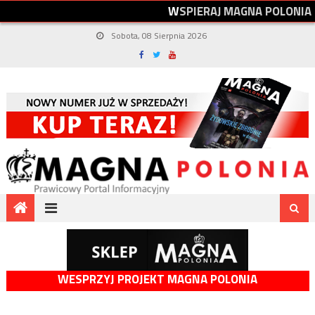
W
S
P
I
E
R
A
J
M
A
G
N
A
P
O
L
O
N
I
A
Sobota, 08 Sierpnia 2026
WESPRZYJ PROJEKT MAGNA POLONIA