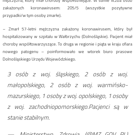
mężczyzna, który miał choroby współistniejące. W sumie liczba osób
zakażonych koronawirusem: 205/5 (wszystkie pozytywne
przypadki/w tym osoby zmarłe).
– Zmarł 57-letni mężczyzna zakażony koronawirusem, który był
hospitalizowany w szpitalu w Wałbrzychu (Dolnośląskie). Pacjent miał
choroby współtowarzyszące. To druga w regionie i piąta w kraju ofiara
nowego patogenu – poinformowało we wtorek biuro prasowe
Dolnośląskiego Urzędu Wojewódzkiego.
3 osób z woj. śląskiego, 2 osób z woj.
małopolskiego, 2 osób z woj. warmińsko-
mazurskiego, 1 osoby z woj. opolskiego, 1 osoby
z woj. zachodniopomorskiego.Pacjenci są w
stanie stabilnym.
— Ministerstwo Zdrowia (@MZ_GOV_PL)