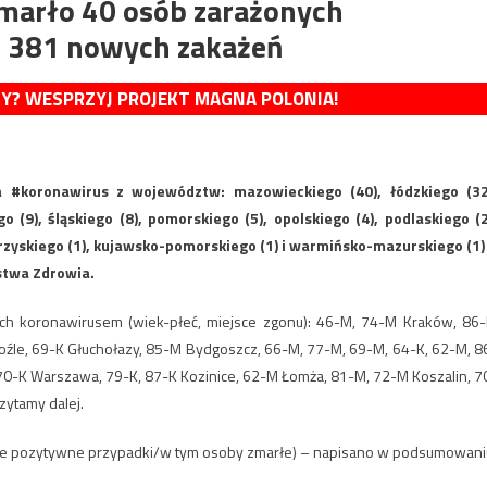
zmarło 40 osób zarażonych
 381 nowych zakażeń
MY? WESPRZYJ PROJEKT MAGNA POLONIA!
 #koronawirus z województw: mazowieckiego (40), łódzkiego (32
 (9), śląskiego (8), pomorskiego (5), opolskiego (4), podlaskiego (2
rzyskiego (1), kujawsko-pomorskiego (1) i warmińsko-mazurskiego (1)
stwa Zdrowia.
ych koronawirusem (wiek-płeć, miejsce zgonu): 46-M, 74-M Kraków, 86
oźle, 69-K Głuchołazy, 85-M Bydgoszcz, 66-M, 77-M, 69-M, 64-K, 62-M, 8
70-K Warszawa, 79-K, 87-K Kozinice, 62-M Łomża, 81-M, 72-M Koszalin, 7
zytamy dalej.
ie pozytywne przypadki/w tym osoby zmarłe) – napisano w podsumowani