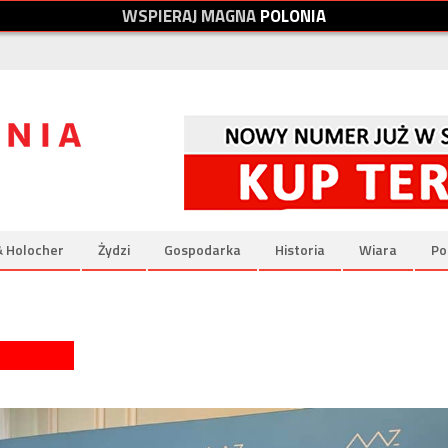
W
S
P
I
E
R
A
J
M
A
G
N
A
P
O
L
O
N
I
A
& Holocher
Żydzi
Gospodarka
Historia
Wiara
Po