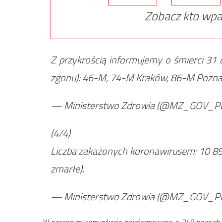
Zobacz kto wpa
Z przykrością informujemy o śmierci 31
zgonu): 46-M, 74-M Kraków, 86-M Poznań
— Ministerstwo Zdrowia (@MZ_GOV_P
(4/4)
Liczba zakażonych koronawirusem: 10 8
zmarłe).
— Ministerstwo Zdrowia (@MZ_GOV_P
W porannym komunikacie poinformowano o 248 nowych i