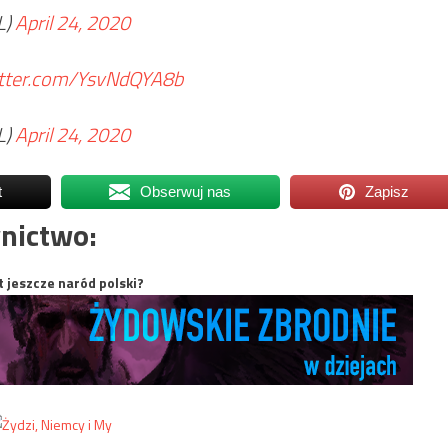
L)
April 24, 2020
itter.com/YsvNdQYA8b
L)
April 24, 2020
t
Obserwuj nas
Zapisz
nictwo:
t jeszcze naród polski?