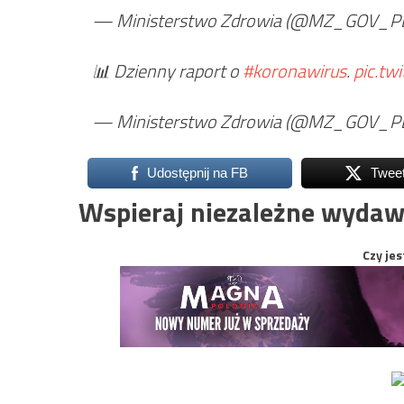
— Ministerstwo Zdrowia (@MZ_GOV_P
📊 Dzienny raport o
#koronawirus
.
pic.tw
— Ministerstwo Zdrowia (@MZ_GOV_P
Udostępnij na FB
Twee
Wspieraj niezależne wydaw
Czy jes