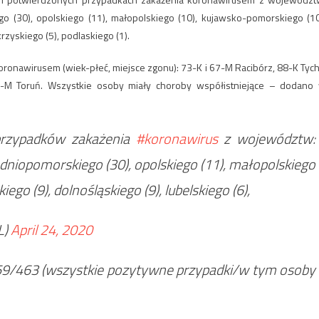
go (30), opolskiego (11), małopolskiego (10), kujawsko-pomorskiego (10
rzyskiego (5), podlaskiego (1).
oronawirusem (wiek-płeć, miejsce zgonu): 73-K i 67-M Racibórz, 88-K Tych
-M Toruń. Wszystkie osoby miały choroby współistniejące – dodano
rzypadków zakażenia
#koronawirus
z województw:
hodniopomorskiego (30), opolskiego (11), małopolskiego
go (9), dolnośląskiego (9), lubelskiego (6),
L)
April 24, 2020
59/463 (wszystkie pozytywne przypadki/w tym osoby