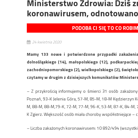
Ministerstwo Zdrowia: Dziś 
koronawirusem, odnotowano
PODOBA CI SIĘ TO CO ROBI
24 kwietnia 2020
Mamy 133 nowe i potwierdzone przypadki zakażenia
dolnośląskiego (14), małopolskiego (12), podkarpackiego
zachodniopomorskiego (2), wielkopolskiego (2), świętok
czytamy w drugim z dzisiejszych komunikatów Minister
– Z przykrością informujemy o śmierci 31 osób zakażon
Poznań, 93-K Jelenia Góra, 57-M, 85-M, 18-M Kędzierzyn K
M, 88-M, 88-M,79-K, 72-M, 77-M, 96-K, 53-M, 87-K, 84-M, 
K Zgierz. Większość osób miała choroby współistniejące – c
– Liczba zakażonych koronawirusem: 10 892/494 (wszystk