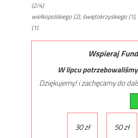
(2/4)
wielkopolskiego (2), świętokrzyskiego (
(1).
Wspieraj Fund
W lipcu potrzebowaliśmy
Dziękujemy! i zachęcamy do dals
30 zł
50 zł