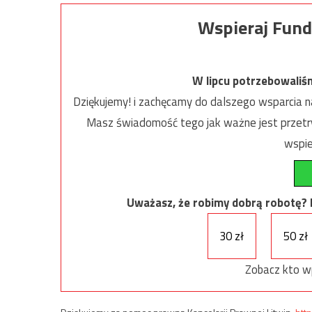
Wspieraj Fund
W lipcu potrzebowaliś
Dziękujemy! i zachęcamy do dalszego wsparcia na
Masz świadomość tego jak ważne jest przetrw
wspie
Uważasz, że robimy dobrą robotę? Ni
30 zł
50 zł
Zobacz kto w