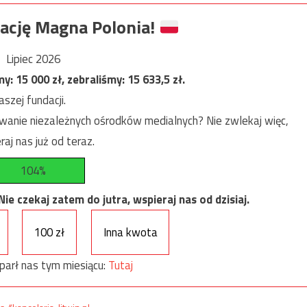
ację Magna Polonia!
Lipiec 2026
my:
15 000
zł, zebraliśmy:
15 633,5
zł.
szej fundacji.
anie niezależnych ośrodków medialnych? Nie zwlekaj więc,
raj nas już od teraz.
104%
e czekaj zatem do jutra, wspieraj nas od dzisiaj.
100 zł
Inna kwota
parł nas tym miesiącu:
Tutaj