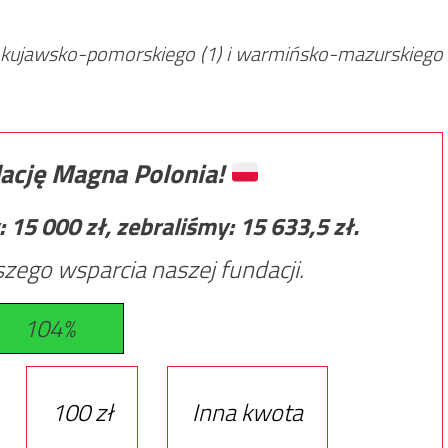
1), kujawsko-pomorskiego (1) i warmińsko-mazurskiego
ację Magna Polonia!
:
15 000
zł, zebraliśmy:
15 633,5
zł.
zego wsparcia naszej fundacji.
104%
100 zł
Inna kwota