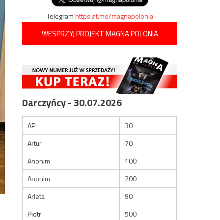
Telegram
https://t.me/magnapolonia
WESPRZYJ PROJEKT MAGNA POLONIA
Darczyńcy - 30.07.2026
AP
30
Artur
70
Anonim
100
Anonim
200
Arleta
90
Piotr
500