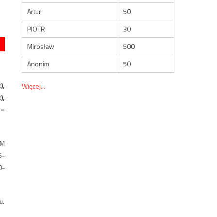
Artur
50
PIOTR
30
Mirosław
500
Anonim
50
),
Więcej...
),
 –
-M
6-
0-
u.