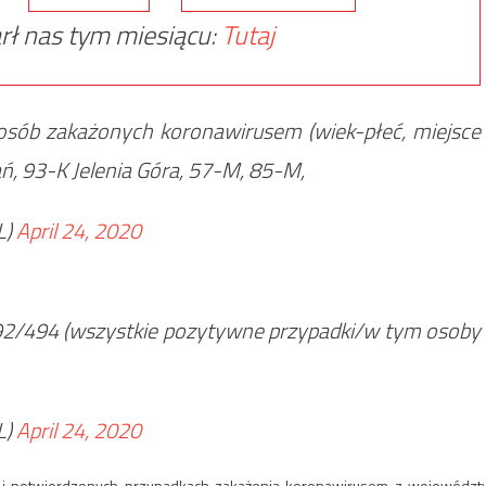
rł nas tym miesiącu:
Tutaj
 osób zakażonych koronawirusem (wiek-płeć, miejsce
, 93-K Jelenia Góra, 57-M, 85-M,
L)
April 24, 2020
92/494 (wszystkie pozytywne przypadki/w tym osoby
L)
April 24, 2020
 potwierdzonych przypadkach zakażenia koronawirusem z województ