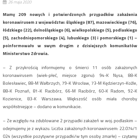
26 maja 2020
Mamy 209 nowych i potwierdzonych przypadków zakażenia
koronawirusem z województw: śląskiego (87), mazowieckiego (76),
łódzkiego (22), dolnośląskiego (6), wielkopolskiego (5), podlaskiego
(5), zachodniopomorskiego (4), lubuskiego (3) i pomorskiego (1) –
poinformowało w swym drugim z dzisiejszych komunikatów
Ministerstwo Zdrowia.
– Z przykrością informujemy o śmierci 11 osób zakażonych
koronawirusem (wiek-płeć, miejsce zgonu): 94-K Nysa, 88-K
Bolesławiec, 88-M Wałbrzych, 79-K Wrocław, 73-M Kędzierzyn-Koźle,
88-K Poznań, 81-K Racibórz, 66-M Racibórz, 60-K Radom, 92-K
Kozienice, 83-K Warszawa. Większość osób miała choroby
współistniejące – dodano w komunikacie.
– Ze względu na zdublowane 2 przypadki zakażeń w woj. podlaskim –
odejmujemy je z wykazu. Liczba zakażonych koronawirusem: 22.074/1
024 (wszystkie pozytywne przypadki/w tym osoby zmarłe) – czytamy