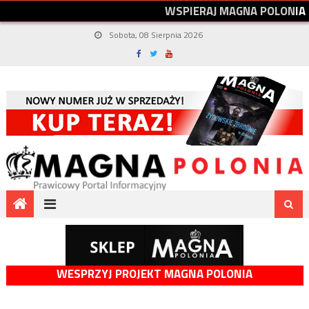
W
S
P
I
E
R
A
J
M
A
G
N
A
P
O
L
O
N
I
A
Sobota, 08 Sierpnia 2026
WESPRZYJ PROJEKT MAGNA POLONIA