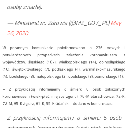
osoby zmarłe).
— Ministerstwo Zdrowia (@MZ_GOV_PL)
May
26, 2020
W porannym komunikacie poinformowano o 236 nowych i
potwierdzonych przypadkach zakażenia koronawirusem z
województw: śląskiego (187), wielkopolskiego (14), dolnośląskiego
(10), świętokrzyskiego (7), podlaskiego (4), warmińsko-mazurskiego
(4), lubelskiego (3), małopolskiego (3), opolskiego (3), pomorskiego (1).
– Z przykrością informujemy o śmierci 6 osób zakażonych
koronawirusem (wiek-płeć, miejsce zgonu): 76-M Starachowice, 72-K,
72-M, 95-K Zgierz, 81-K, 95-K Gdańsk – dodano w komunikacie.
Z przykrością informujemy o śmierci 6 osób
zakażonych koronawirusem (wiek-płeć, miejsce