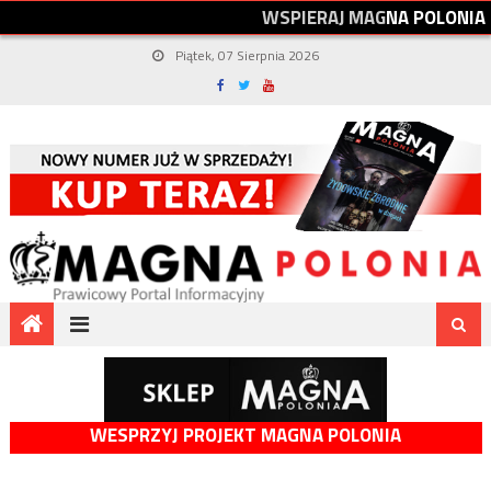
W
S
P
I
E
R
A
J
M
A
G
N
A
P
O
L
O
N
I
A
Piątek, 07 Sierpnia 2026
WESPRZYJ PROJEKT MAGNA POLONIA