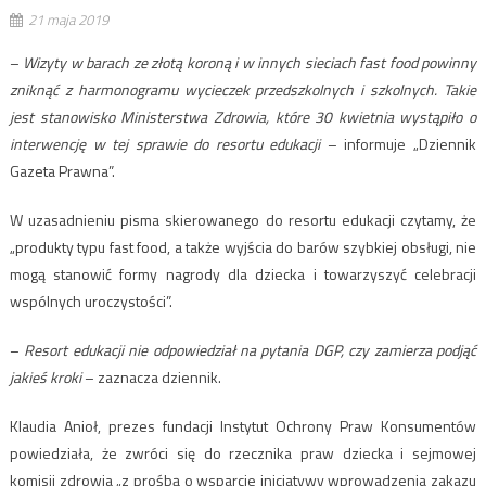
21 maja 2019
–
Wizyty w barach ze złotą koroną i w innych sieciach fast food powinny
zniknąć z harmonogramu wycieczek przedszkolnych i szkolnych. Takie
jest stanowisko Ministerstwa Zdrowia, które 30 kwietnia wystąpiło o
interwencję w tej sprawie do resortu edukacji
– informuje „Dziennik
Gazeta Prawna”.
W uzasadnieniu pisma skierowanego do resortu edukacji czytamy, że
„produkty typu fast food, a także wyjścia do barów szybkiej obsługi, nie
mogą stanowić formy nagrody dla dziecka i towarzyszyć celebracji
wspólnych uroczystości”.
–
Resort edukacji nie odpowiedział na pytania DGP, czy zamierza podjąć
jakieś kroki
– zaznacza dziennik.
Klaudia Anioł, prezes fundacji Instytut Ochrony Praw Konsumentów
powiedziała, że zwróci się do rzecznika praw dziecka i sejmowej
komisji zdrowia „z prośbą o wsparcie inicjatywy wprowadzenia zakazu