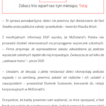
Zobacz kto wparł nas tym miesiącu:
Tutaj
–
To sprawa ponadpartyjna: dzieci nie powinny być dostarczane do fast
foodów przez publiczne szkoły i przedszkola
– twierdzi Klaudia Anioł.
Z nieoficjalnych informacji DGP wynika, że McDoland’s Polska nie
prowadzi działań skierowanych na przyciąganie wycieczek szkolnych.
–
Firma przyznaje, że wprowadzenie zakazu odwiedzania jej podczas
wycieczek szkolnych będzie dla niej krzywdzące. Zwłaszcza że od kilku lat
„uzdrawia menu”
– pisze DGP.
–
Uważam, że decyzja, z jakiej restauracji dzieci skorzystają podczas
wyjazdu i co zamówią, powinna zależeć od rodziców i ich ustaleń z
nauczycielami
– powiedział Dominik Szulowski, kierownik ds. relacji
korporacyjnych w McDonald’s.
Oczywiście, że każdy powinien sam wybierać, co chce spożywać, a fast
foody nie należą do najzdrowszej diety. Jednak pomysł, by wprowadzić