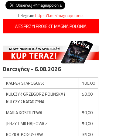
wpisu
oddała do schroniska…
Telegram
https://t.me/magnapolonia
WESPRZYJ PROJEKT MAGNA POLONIA
Darczyńcy - 6.08.2026
KACPER STAROŚCIAK
100,00
KULCZYK GRZEGORZ POLIŃSKA i
50,00
KULCZYK KATARZYNA
MARIA KOSTRZEWA
50,00
JERZY T MICHAJŁOWICZ
50,00
KOZIOŁ BOGUSŁAW
35,00