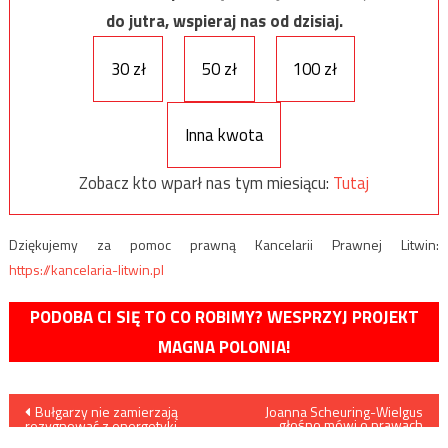
do jutra, wspieraj nas od dzisiaj.
30 zł
50 zł
100 zł
Inna kwota
Zobacz kto wparł nas tym miesiącu:
Tutaj
Dziękujemy za pomoc prawną Kancelarii Prawnej Litwin:
https://kancelaria-litwin.pl
PODOBA CI SIĘ TO CO ROBIMY? WESPRZYJ PROJEKT
MAGNA POLONIA!
Nawigacja
Bułgarzy nie zamierzają
Joanna Scheuring-Wielgus
głośno mówi o prawach
rezygnować z energetyki
zwierząt, a swoje własne psy
węglowej