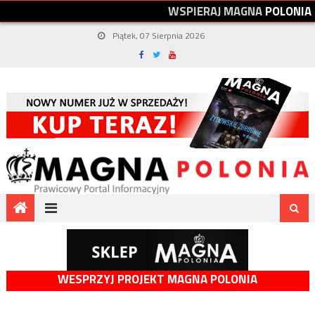
W
S
P
I
E
R
A
J
M
A
G
N
A
P
O
L
O
N
I
A
Piątek, 07 Sierpnia 2026
WESPRZYJ PROJEKT MAGNA POLONIA