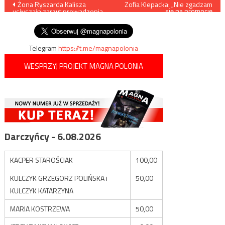
Nawigacja
Żona Ryszarda Kalisza
Zofia Klepacka: „Nie zgadzam
się na promocję
usłyszała zarzut prowadzenia
wynaturzeń”
wpisu
auta pod wpływem alkoholu
Telegram
https://t.me/magnapolonia
WESPRZYJ PROJEKT MAGNA POLONIA
Darczyńcy - 6.08.2026
KACPER STAROŚCIAK
100,00
KULCZYK GRZEGORZ POLIŃSKA i
50,00
KULCZYK KATARZYNA
MARIA KOSTRZEWA
50,00