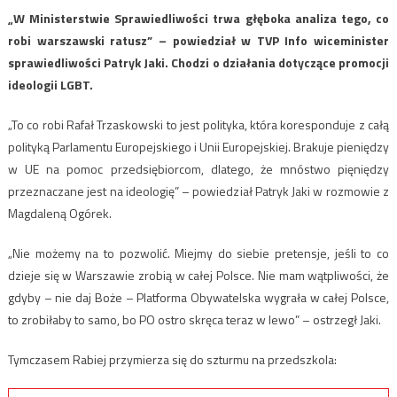
„W Ministerstwie Sprawiedliwości trwa głęboka analiza tego, co
robi warszawski ratusz” – powiedział w TVP Info wiceminister
sprawiedliwości Patryk Jaki. Chodzi o działania dotyczące promocji
ideologii LGBT.
„To co robi Rafał Trzaskowski to jest polityka, która koresponduje z całą
polityką Parlamentu Europejskiego i Unii Europejskiej. Brakuje pieniędzy
w UE na pomoc przedsiębiorcom, dlatego, że mnóstwo pięniędzy
przeznaczane jest na ideologię” – powiedział Patryk Jaki w rozmowie z
Magdaleną Ogórek.
„Nie możemy na to pozwolić. Miejmy do siebie pretensje, jeśli to co
dzieje się w Warszawie zrobią w całej Polsce. Nie mam wątpliwości, że
gdyby – nie daj Boże – Platforma Obywatelska wygrała w całej Polsce,
to zrobiłaby to samo, bo PO ostro skręca teraz w lewo” – ostrzegł Jaki.
Tymczasem Rabiej przymierza się do szturmu na przedszkola: