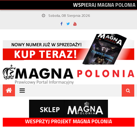
W
S
P
I
E
R
A
J
M
A
G
N
A
P
O
L
O
N
I
A
Sobota, 08 Sierpnia 2026
WESPRZYJ PROJEKT MAGNA POLONIA