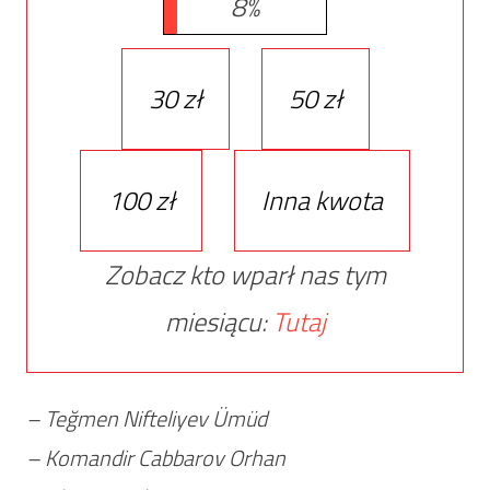
8%
30 zł
50 zł
100 zł
Inna kwota
Zobacz kto wparł nas tym
miesiącu:
Tutaj
– Teğmen Nifteliyev Ümüd
– Komandir Cabbarov Orhan