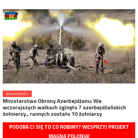
WIADOMOŚCI
Ministerstwo Obrony Azerbejdżanu: We
wczorajszych walkach zginęło 7 azerbejdżańskich
żołnierzy., rannych zostało 10 żołnierzy
PODOBA CI SIĘ TO CO ROBIMY? WESPRZYJ PROJEKT
MAGNA POLONIA!