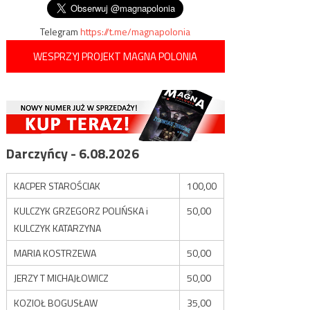
Telegram
https://t.me/magnapolonia
WESPRZYJ PROJEKT MAGNA POLONIA
Darczyńcy - 6.08.2026
KACPER STAROŚCIAK
100,00
KULCZYK GRZEGORZ POLIŃSKA i
50,00
KULCZYK KATARZYNA
MARIA KOSTRZEWA
50,00
JERZY T MICHAJŁOWICZ
50,00
KOZIOŁ BOGUSŁAW
35,00