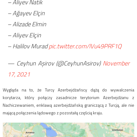
– Aliyev Natik
– Ağayev Elçin
– Alizade Elmin
– Aliyev Elçin
– Halilov Murad
pic.twitter.com/lVu49PRF1Q
— Ceyhun Aşirov (@CeyhunAsirov)
November
17, 2021
Wygląda na to, że Turcy Azerbejdżańscy dążą do wywalczenia
korytarza, który połączy zasadnicze terytorium Azerbejdżanu z
Nachiczewaniem, enklawą azerbejdżańską graniczącą z Turcją, ale nie
mającą połączenia lądowego z pozostałą częścią kraju.