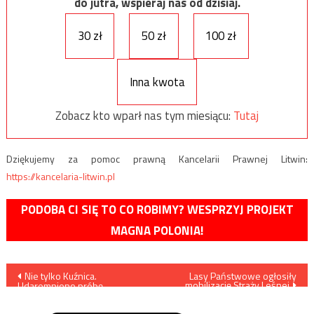
do jutra, wspieraj nas od dzisiaj.
30 zł
50 zł
100 zł
Inna kwota
Zobacz kto wparł nas tym miesiącu:
Tutaj
Dziękujemy za pomoc prawną Kancelarii Prawnej Litwin:
https://kancelaria-litwin.pl
PODOBA CI SIĘ TO CO ROBIMY? WESPRZYJ PROJEKT
MAGNA POLONIA!
Nawigacja
Nie tylko Kuźnica.
Lasy Państwowe ogłosiły
mobilizację Straży Leśnej
Udaremniono próbę
wpisu
sforsowania granicy pod
Czeremchą