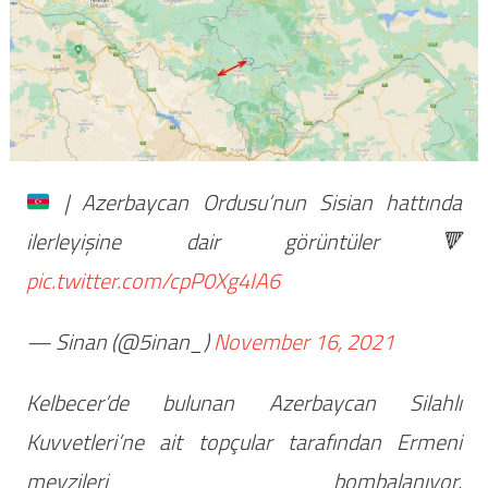
| Azerbaycan Ordusu’nun Sisian hattında
ilerleyişine dair görüntüler
🔻
pic.twitter.com/cpP0Xg4IA6
— Sinan (@5inan_)
November 16, 2021
Kelbecer’de bulunan Azerbaycan Silahlı
Kuvvetleri’ne ait topçular tarafından Ermeni
mevzileri bombalanıyor.