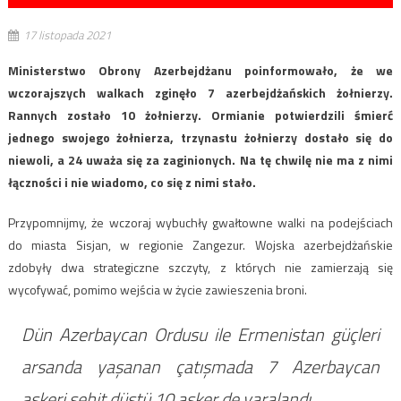
17 listopada 2021
Ministerstwo Obrony Azerbejdżanu poinformowało, że we
wczorajszych walkach zginęło 7 azerbejdżańskich żołnierzy.
Rannych zostało 10 żołnierzy. Ormianie potwierdzili śmierć
jednego swojego żołnierza, trzynastu żołnierzy dostało się do
niewoli, a 24 uważa się za zaginionych. Na tę chwilę nie ma z nimi
łączności i nie wiadomo, co się z nimi stało.
Przypomnijmy, że wczoraj wybuchły gwałtowne walki na podejściach
do miasta Sisjan, w regionie Zangezur. Wojska azerbejdżańskie
zdobyły dwa strategiczne szczyty, z których nie zamierzają się
wycofywać, pomimo wejścia w życie zawieszenia broni.
Dün Azerbaycan Ordusu ile Ermenistan güçleri
arsanda yaşanan çatışmada 7 Azerbaycan
askeri şehit düştü,10 asker de yaralandı